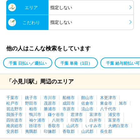
エリア
指定しない
指定しない
こだわり
他の人はこんな検索をしています
千葉 日払い／週払い
千葉 単発（1日）
千葉 給与前払い可
「小見川駅」周辺のエリア
千葉市
銚子市
市川市
船橋市
館山市
木更津市
松戸市
野田市
茂原市
成田市
佐倉市
東金市
旭市
習志野市
柏市
勝浦市
市原市
流山市
八千代市
我孫子市
鴨川市
鎌ケ谷市
君津市
富津市
浦安市
四街道市
袖ケ浦市
八街市
印西市
白井市
富里市
南房総市
匝瑳市
香取市
山武市
いすみ市
大網白里市
安房郡
夷隅郡
印旛郡
香取郡
山武郡
長生郡