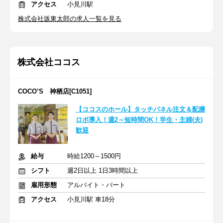
アクセス
小見川駅
株式会社坂東太郎の求人一覧を見る
株式会社ココス
COCO’S 神栖店[C1051]
【ココスのホール】タッチパネル注文＆配膳
ロボ導入！週2～短時間OK！学生・主婦(夫)
歓迎
給与
時給1200～1500円
シフト
週2日以上 1日3時間以上
雇用形態
アルバイト・パート
アクセス
小見川駅 車18分