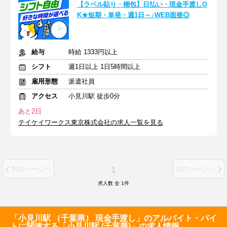
【ラベル貼り・梱包】日払い・現金手渡しO
K★短期・単発・週1日～♪WEB面接◎
給与
時給 1333円以上
シフト
週1日以上 1日5時間以上
雇用形態
派遣社員
アクセス
小見川駅 徒歩0分
あと2日
テイケイワークス東京株式会社の求人一覧を見る
1
前のページへ
次のページへ
求人数 全
1
件
「小見川駅 （千葉県） 現金手渡し」のアルバイト・バイ
トに関連する「小見川駅 (千葉県)」の求人情報