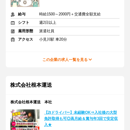
給与
時給1500～2000円＋交通費全額支給
シフト
週2日以上
雇用形態
派遣社員
アクセス
小見川駅 車20分
この企業の求人一覧を見る
株式会社根本運送
株式会社根本運送 本社
【2tドライバー】未経験OK⇒入社後の大型
免許取得も可◎高月給＆賞与年3回で安定収
入★