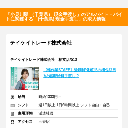
「小見川駅 （千葉県） 現金手渡し」のアルバイト・バイ
トに関連する「(千葉県) 現金手渡し」の求人情報
テイケイトレード株式会社
テイケイトレード株式会社 柏支店/513
【軽作業STAFF】登録制*化粧品の梱包◎日
払!短期!給料手渡し!?
給与
時給1333円～
シフト
週1日以上 1日6時間以上 シフト自由・自己申告
雇用形態
派遣社員
アクセス
五香駅