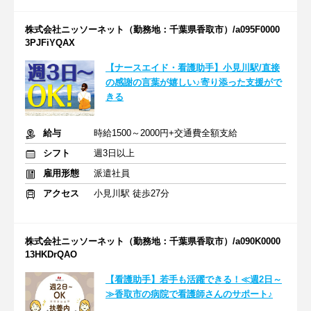
株式会社ニッソーネット（勤務地：千葉県香取市）/a095F0000
3PJFiYQAX
【ナースエイド・看護助手】小見川駅/直接
の感謝の言葉が嬉しい♪寄り添った支援がで
きる
給与
時給1500～2000円+交通費全額支給
シフト
週3日以上
雇用形態
派遣社員
アクセス
小見川駅 徒歩27分
株式会社ニッソーネット（勤務地：千葉県香取市）/a090K0000
13HKDrQAO
【看護助手】若手も活躍できる！≪週2日～
≫香取市の病院で看護師さんのサポート♪