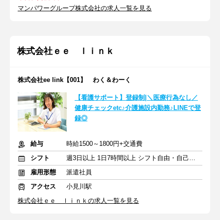
マンパワーグループ株式会社の求人一覧を見る
株式会社ｅｅ ｌｉｎｋ
株式会社ee link【001】 わく＆わーく
【看護サポート】登録制|＼医療行為なし／
健康チェックetc♪介護施設内勤務♪LINEで登
録◎
給与
時給1500～1800円+交通費
シフト
週3日以上 1日7時間以上 シフト自由・自己申告
雇用形態
派遣社員
アクセス
小見川駅
株式会社ｅｅ ｌｉｎｋの求人一覧を見る