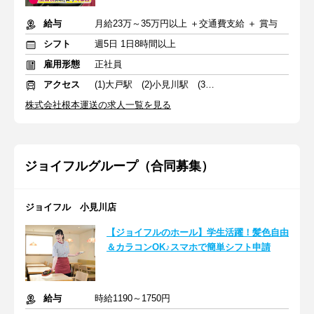
給与
月給23万～35万円以上 ＋交通費支給 ＋ 賞与
シフト
週5日 1日8時間以上
雇用形態
正社員
アクセス
(1)大戸駅 (2)小見川駅 (3)空港第２ビル駅
株式会社根本運送の求人一覧を見る
ジョイフルグループ（合同募集）
ジョイフル 小見川店
【ジョイフルのホール】学生活躍！髪色自由
＆カラコンOK♪スマホで簡単シフト申請
給与
時給1190～1750円