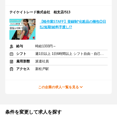
テイケイトレード株式会社 柏支店/513
【軽作業STAFF】登録制*化粧品の梱包◎日
払!短期!給料手渡し!?
給与
時給1333円～
シフト
週1日以上 1日6時間以上 シフト自由・自己申告
雇用形態
派遣社員
アクセス
新松戸駅
この企業の求人一覧を見る
条件を変更して求人を探す