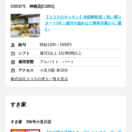
COCO’S 神栖店[C1051]
【ココスのキッチン】未経験歓迎｜洗い場ス
タートOK！盛付や温めなど簡単作業から♪週
2～
給与
時給1200～1500円
シフト
週2日以上 1日3時間以上
雇用形態
アルバイト・パート
アクセス
小見川駅 車18分
株式会社ココスの求人一覧を見る
すき家
すき家 356号小見川店