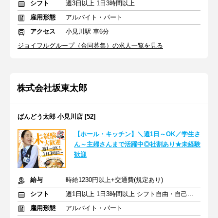
シフト
週3日以上 1日3時間以上
雇用形態
アルバイト・パート
アクセス
小見川駅 車6分
ジョイフルグループ（合同募集）の求人一覧を見る
株式会社坂東太郎
ばんどう太郎 小見川店 [52]
【ホール・キッチン】＼週1日～OK／学生さ
ん～主婦さんまで活躍中◎社割あり★未経験
歓迎
給与
時給1230円以上+交通費(規定あり)
シフト
週1日以上 1日3時間以上 シフト自由・自己申告
雇用形態
アルバイト・パート