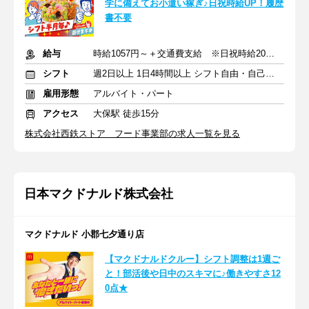
学に備えてお小遣い稼ぎ♪日祝時給UP！履歴
書不要
給与
時給1057円～＋交通費支給 ※日祝時給20円アップ
シフト
週2日以上 1日4時間以上 シフト自由・自己申告
雇用形態
アルバイト・パート
アクセス
大保駅 徒歩15分
株式会社西鉄ストア フード事業部の求人一覧を見る
日本マクドナルド株式会社
マクドナルド 小郡七夕通り店
【マクドナルドクルー】シフト調整は1週ご
と！部活後や日中のスキマに♪働きやすさ12
0点★