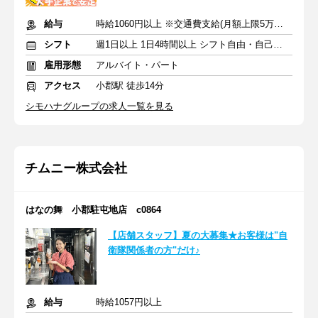
給与
時給1060円以上 ※交通費支給(月額上限5万円まで)
シフト
週1日以上 1日4時間以上 シフト自由・自己申告
雇用形態
アルバイト・パート
アクセス
小郡駅 徒歩14分
シモハナグループの求人一覧を見る
チムニー株式会社
はなの舞 小郡駐屯地店 c0864
【店舗スタッフ】夏の大募集★お客様は"自
衛隊関係者の方"だけ♪
給与
時給1057円以上