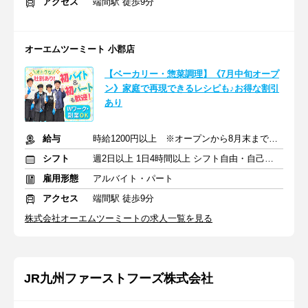
アクセス
端間駅 徒歩9分
オーエムツーミート 小郡店
【ベーカリー・惣菜調理】《7月中旬オープ
ン》家庭で再現できるレシピも♪お得な割引
あり
給与
時給1200円以上 ※オープンから8月末まで特別時給：1300円
シフト
週2日以上 1日4時間以上 シフト自由・自己申告
雇用形態
アルバイト・パート
アクセス
端間駅 徒歩9分
株式会社オーエムツーミートの求人一覧を見る
JR九州ファーストフーズ株式会社