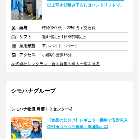
以上可★◎積み下ろしはハンドリフトで♪
給与
時給1800円～2250円＋交通費
シフト
週4日以上 1日8時間以上
雇用形態
アルバイト・パート
アクセス
小郡駅 徒歩16分
株式会社シンクラン 合同募集の求人一覧を見る
シモハナグループ
シモハナ物流 鳥栖ＩＣセンター-2
【食品の仕分け】レギュラー勤務で安定収入
GET★コツコツ簡単！車通勤可◎