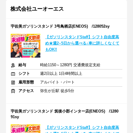
株式会社ユーオーエス
宇佐美ガソリンスタンド 3号鳥栖店(ENEOS) /128052sy
【ガソリンスタンドStaff】シフト自由度高
め★週2~5日から選べる♪車に詳しくなくて
もOK!!
給与
時給1150～1280円 交通費規定支給
シフト
週2日以上 1日4時間以上
雇用形態
アルバイト・パート
アクセス
弥生が丘駅 徒歩5分
宇佐美ガソリンスタンド 筑後小郡インター店(ENEOS) /1280
91sy
【ガソリンスタンドStaff】シフト自由度高