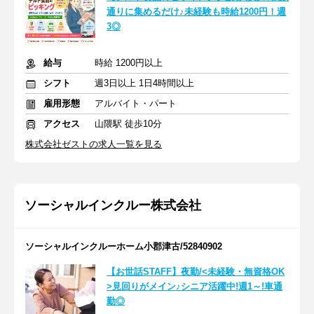
通りに集めるだけ♪未経験も時給1200円！週
3◎
給与
時給 1200円以上
シフト
週3日以上 1日4時間以上
雇用形態
アルバイト・パート
アクセス
山隈駅 徒歩10分
株式会社ゼストの求人一覧を見る
ソーシャルインクルー株式会社
ソーシャルインクルーホーム小郡津古/52840902
【お世話STAFF】夜勤/<未経験・無資格OK
>見回りがメイン♪シニア活躍中!週1～!車通
勤◎