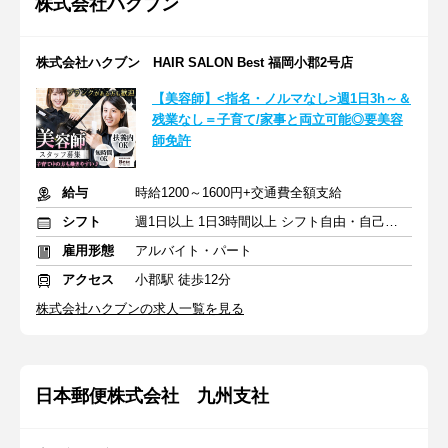
株式会社ハクブン
株式会社ハクブン HAIR SALON Best 福岡小郡2号店
【美容師】<指名・ノルマなし>週1日3h～＆
残業なし＝子育て/家事と両立可能◎要美容
師免許
給与
時給1200～1600円+交通費全額支給
シフト
週1日以上 1日3時間以上 シフト自由・自己申告
雇用形態
アルバイト・パート
アクセス
小郡駅 徒歩12分
株式会社ハクブンの求人一覧を見る
日本郵便株式会社 九州支社