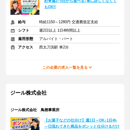
め★週2~5日から選べる♪車に詳しくなくて
もOK!!
給与
時給1150～1280円 交通費規定支給
シフト
週2日以上 1日4時間以上
雇用形態
アルバイト・パート
アクセス
西太刀洗駅 車2分
この企業の求人一覧を見る
ジール株式会社
ジール株式会社 鳥栖事業所
【お菓子などの仕分け】週1日～OK♪1日4h
～◎流れてきた商品をポンッと仕分けるだけ