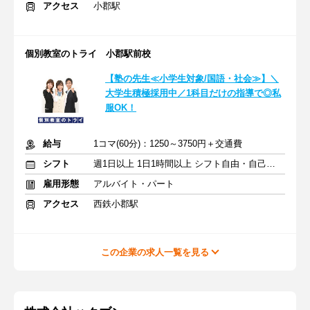
アクセス
小郡駅
個別教室のトライ 小郡駅前校
【塾の先生≪小学生対象/国語・社会≫】＼
大学生積極採用中／1科目だけの指導で◎私
服OK！
給与
1コマ(60分)：1250～3750円＋交通費
シフト
週1日以上 1日1時間以上 シフト自由・自己申告
雇用形態
アルバイト・パート
アクセス
西鉄小郡駅
この企業の求人一覧を見る