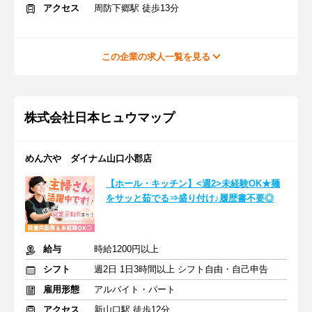
アクセス
周防下郷駅 徒歩13分
この企業の求人一覧を見る
株式会社日本ヒュウマップ
めん六や ダイナム山口小郡店
【ホール・キッチン】<週2>未経験OK★麺
をサッと茹でる⇒盛り付け♪履歴書不要◎
給与
時給1200円以上
シフト
週2日 1日3時間以上 シフト自由・自己申告
雇用形態
アルバイト・パート
アクセス
新山口駅 徒歩12分