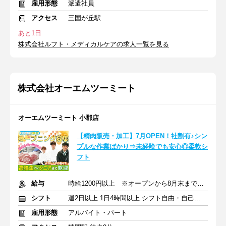
雇用形態
派遣社員
アクセス
三国が丘駅
あと1日
株式会社ルフト・メディカルケアの求人一覧を見る
株式会社オーエムツーミート
オーエムツーミート 小郡店
【精肉販売・加工】7月OPEN！社割有♪シン
プルな作業ばかり⇒未経験でも安心◎柔軟シ
フト
給与
時給1200円以上 ※オープンから8月末まで特別時給：1300円
シフト
週2日以上 1日4時間以上 シフト自由・自己申告
雇用形態
アルバイト・パート