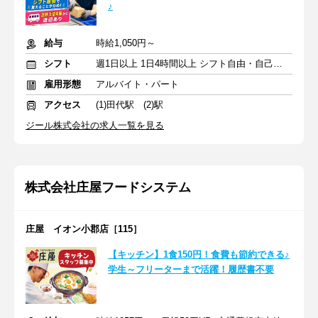
♪
給与
時給1,050円～
シフト
週1日以上 1日4時間以上 シフト自由・自己申告
雇用形態
アルバイト・パート
アクセス
(1)田代駅 (2)駅
ジール株式会社の求人一覧を見る
株式会社庄屋フードシステム
庄屋 イオン小郡店［115］
【キッチン】1食150円！食費も節約できる♪
学生～フリーターまで活躍！履歴書不要