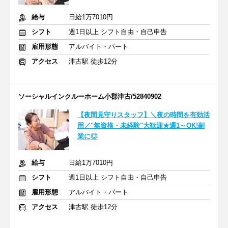
給与
日給1万7010円
シフト
週1日以上 シフト自由・自己申告
雇用形態
アルバイト・パート
アクセス
津古駅 徒歩12分
ソーシャルインクルーホーム小郡津古/52840902
【夜間見守りスタッフ】＼夜の時間を有効活
用／"無資格・未経験"大歓迎★週1～OK!副
業に◎
給与
日給1万7010円
シフト
週1日以上 シフト自由・自己申告
雇用形態
アルバイト・パート
アクセス
津古駅 徒歩12分