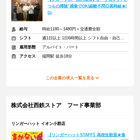
つもの掃除"感覚でOK!経験不問◎高時給★/
Gi
給与
時給1180～1480円＋交通費全額
シフト
週1日以上 1日6時間以上 シフト自由・自己申告
雇用形態
アルバイト・パート
アクセス
端間駅 徒歩18分
この企業の求人一覧を見る
株式会社西鉄ストア フード事業部
リンガーハット イオン小郡店
【リンガーハットSTAFF】高校生歓迎★進