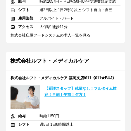
給与
時給1057円～ +日祝50円UP+交通費規定支給
シフト
週2日以上 1日2時間以上 シフト自由・自己申告
雇用形態
アルバイト・パート
アクセス
大保駅 徒歩11分
株式会社庄屋フードシステムの求人一覧を見る
株式会社ルフト・メディカルケア
株式会社ルフト・メディカルケア 福岡支店/611《611★BUJ》
【看護スタッフ】残業なし！フルタイム歓
迎！早朝！午前！夕方！
給与
時給1150円
シフト
週5日 1日8時間以上