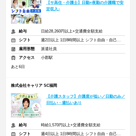
【サ高住・介護士】日勤×夜勤の介護職で安
定収入♪
給与
日給28,260円以上+交通費全額支給
シフト
週2日以上 1日8時間以上 シフト自由・自己申告
雇用形態
派遣社員
アクセス
小郡駅
あと6日
株式会社キャリア SC福岡
【介護スタッフ】介護度が低い／日勤のみ／
日払い・週払いあり
給与
時給1,570円以上+交通費全額支給
シフト
週4日以上 1日8時間以上 シフト自由・自己申告