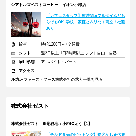
シアトルズベストコーヒー イオン小郡店
【カフェスタッフ】短時間orフルタイムどち
らでもOK♪学校・家庭とムリなく両立！社割
あり
給与
時給1200円～+交通費
シフト
週2日以上 1日3時間以上 シフト自由・自己申告
雇用形態
アルバイト・パート
アクセス
JR九州ファーストフーズ株式会社の求人一覧を見る
株式会社ゼスト
株式会社ゼスト ※勤務地：小郡IC近く【1】
【チルド食品のピッキング】接客なし★伝票