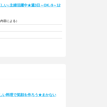
い♪主婦活躍中★週3日～OK♪9～12
業務内容による）
味しい料理で笑顔を作ろう★まかない