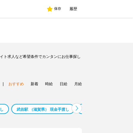
履歴
保存
バイト求人など希望条件でカンタンにお仕事探し
|
おすすめ
新着
時給
日給
月給
渡し
武佐駅 （滋賀県） 現金手渡し
平田駅 （滋賀県） 現金手渡