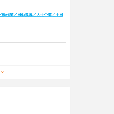
／軽作業／日勤専属／大手企業／土日
る