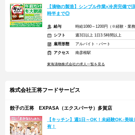
【漬物の製造】シンプル作業×冷房完備で涼し
時半まで◎
給与
時給1080～1200円（※経験・
シフト
週3日以上 1日3.5時間以上
雇用形態
アルバイト・パート
アクセス
南彦根駅
東海漬物株式会社の求人一覧を見る
株式会社王将フードサービス
餃子の王将 EXPASA（エクスパーサ）多賀店
【キッチン】週1日～OK！未経験OK♪美
有！