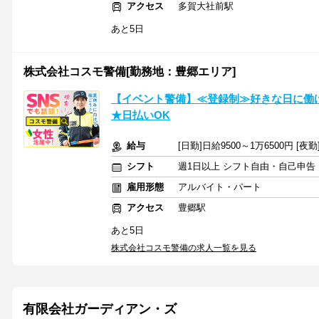
アクセス
多賀大社前駅
あと5日
株式会社コスモ警備[勤務地：豊郷エリア]
【イベント警備】≪登録制≫好きな日に働け
★日払いOK
給与
[日勤]日給9500～1万6500円 [夜勤
シフト
週1日以上 シフト自由・自己申告
雇用形態
アルバイト・パート
アクセス
豊郷駅
あと5日
株式会社コスモ警備の求人一覧を見る
有限会社ガーディアン・ズ