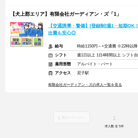
【犬上郡エリア】有限会社ガーディアン・ズ「1」
【交通誘導・警備】[登録制]週1・短期OK
出費も安心◎
給与
時給1150円～+交通費 ※22時以
シフト
週1日以上 1日4時間以上 シフト
雇用形態
アルバイト・パート
アクセス
尼子駅
有限会社ガーディアン・ズの求人一覧を見る
1
前のページへ
求人数 全
5
件