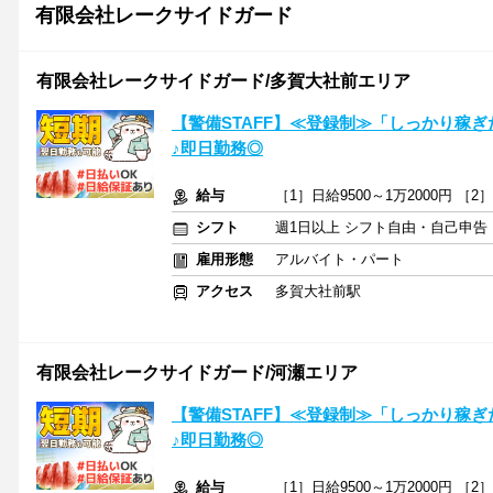
有限会社レークサイドガード
有限会社レークサイドガード/多賀大社前エリア
【警備STAFF】≪登録制≫「しっかり稼
♪即日勤務◎
給与
［1］日給9500～1万2000円 ［2
シフト
週1日以上 シフト自由・自己申告
雇用形態
アルバイト・パート
アクセス
多賀大社前駅
有限会社レークサイドガード/河瀬エリア
【警備STAFF】≪登録制≫「しっかり稼
♪即日勤務◎
給与
［1］日給9500～1万2000円 ［2