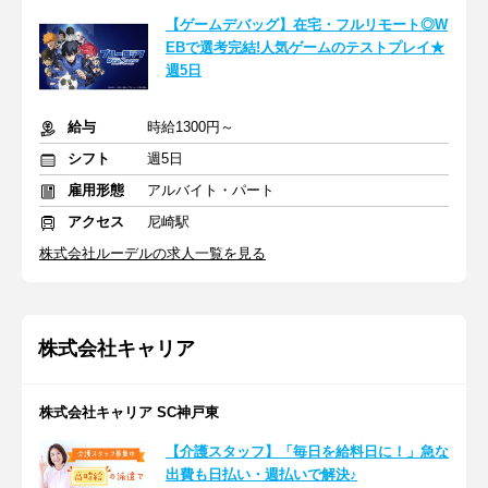
【ゲームデバッグ】在宅・フルリモート◎W
EBで選考完結!人気ゲームのテストプレイ★
週5日
給与
時給1300円～
シフト
週5日
雇用形態
アルバイト・パート
アクセス
尼崎駅
株式会社ルーデルの求人一覧を見る
株式会社キャリア
株式会社キャリア SC神戸東
【介護スタッフ】「毎日を給料日に！」急な
出費も日払い・週払いで解決♪