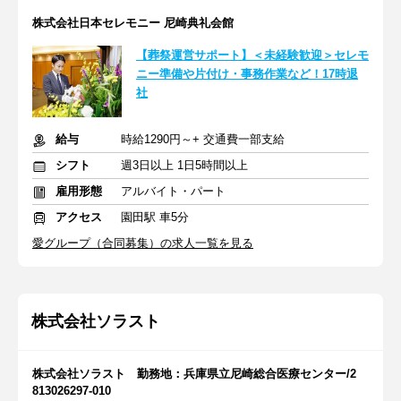
株式会社日本セレモニー 尼崎典礼会館
【葬祭運営サポート】＜未経験歓迎＞セレモ
ニー準備や片付け・事務作業など！17時退
社
給与
時給1290円～+ 交通費一部支給
シフト
週3日以上 1日5時間以上
雇用形態
アルバイト・パート
アクセス
園田駅 車5分
愛グループ（合同募集）の求人一覧を見る
株式会社ソラスト
株式会社ソラスト 勤務地：兵庫県立尼崎総合医療センター/2
813026297-010