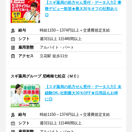
【スギ薬局の処方せん受付・データ入力】事
務デビュー歓迎★最大30％オフの社割あり
◎
給与
時給1150～1374円以上＋交通費規定支給
シフト
週3日以上 1日4時間以上
雇用形態
アルバイト・パート
アクセス
立花駅 徒歩11分
スギ薬局グループ 尼崎南七松店（ＭＣ）
【スギ薬局の処方せん受付・データ入力】未
経験OK♪社割最大30％OFF★日用品もお得
に◎
給与
時給1150～1374円以上＋交通費規定支給
シフト
週3日以上 1日4時間以上
雇用形態
アルバイト・パート