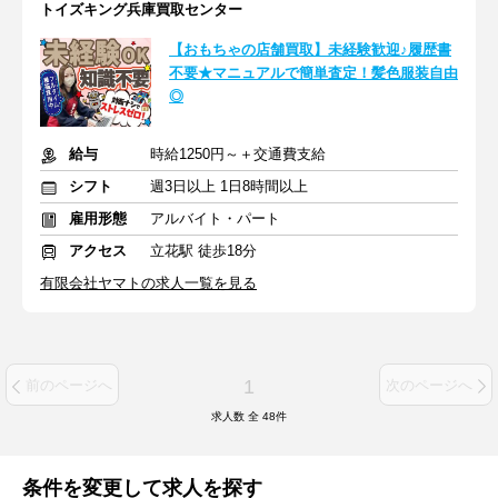
トイズキング兵庫買取センター
【おもちゃの店舗買取】未経験歓迎♪履歴書
不要★マニュアルで簡単査定！髪色服装自由
◎
給与
時給1250円～＋交通費支給
シフト
週3日以上 1日8時間以上
雇用形態
アルバイト・パート
アクセス
立花駅 徒歩18分
有限会社ヤマトの求人一覧を見る
1
前のページへ
次のページへ
求人数 全
48
件
条件を変更して求人を探す