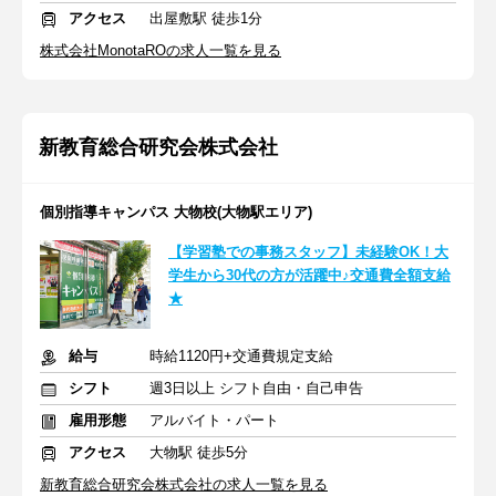
アクセス
出屋敷駅 徒歩1分
株式会社MonotaROの求人一覧を見る
新教育総合研究会株式会社
個別指導キャンパス 大物校(大物駅エリア)
【学習塾での事務スタッフ】未経験OK！大
学生から30代の方が活躍中♪交通費全額支給
★
給与
時給1120円+交通費規定支給
シフト
週3日以上 シフト自由・自己申告
雇用形態
アルバイト・パート
アクセス
大物駅 徒歩5分
新教育総合研究会株式会社の求人一覧を見る