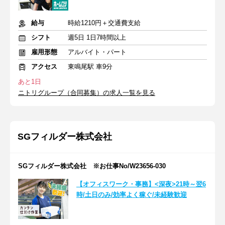
給与
時給1210円＋交通費支給
シフト
週5日 1日7時間以上
雇用形態
アルバイト・パート
アクセス
東鳴尾駅 車9分
あと1日
ニトリグループ（合同募集）の求人一覧を見る
SGフィルダー株式会社
SGフィルダー株式会社 ※お仕事No/W23656-030
【オフィスワーク・事務】<深夜>21時～翌6
時/土日のみ/効率よく稼ぐ/未経験歓迎