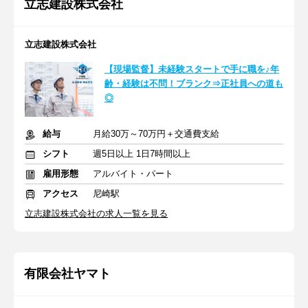
立志建設株式会社
立志建設株式会社
【現場監督】未経験スタートで手に職を♪年
齢・経験は不問！ブランク⇒正社員への道も
◎
給与
月給30万～70万円＋交通費支給
シフト
週5日以上 1日7時間以上
雇用形態
アルバイト・パート
アクセス
尼崎駅
立志建設株式会社の求人一覧を見る
有限会社ヤマト