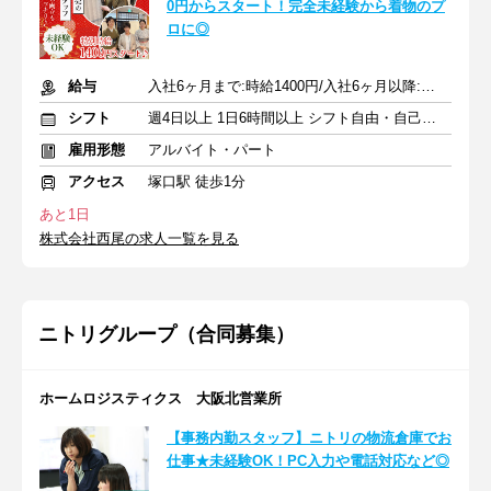
0円からスタート！完全未経験から着物のプ
ロに◎
給与
入社6ヶ月まで:時給1400円/入社6ヶ月以降:時給1200円～+交通費
シフト
週4日以上 1日6時間以上 シフト自由・自己申告
雇用形態
アルバイト・パート
アクセス
塚口駅 徒歩1分
あと1日
株式会社西尾の求人一覧を見る
ニトリグループ（合同募集）
ホームロジスティクス 大阪北営業所
【事務内勤スタッフ】ニトリの物流倉庫でお
仕事★未経験OK！PC入力や電話対応など◎