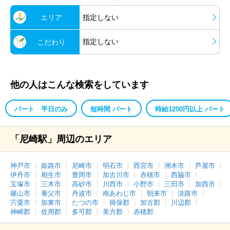
エリア
指定しない
指定しない
こだわり
他の人はこんな検索をしています
パート 平日のみ
短時間 パート
時給1200円以上 パート
「尼崎駅」周辺のエリア
神戸市
姫路市
尼崎市
明石市
西宮市
洲本市
芦屋市
伊丹市
相生市
豊岡市
加古川市
赤穂市
西脇市
宝塚市
三木市
高砂市
川西市
小野市
三田市
加西市
篠山市
養父市
丹波市
南あわじ市
朝来市
淡路市
宍粟市
加東市
たつの市
揖保郡
加古郡
川辺郡
神崎郡
佐用郡
多可郡
美方郡
赤穂郡