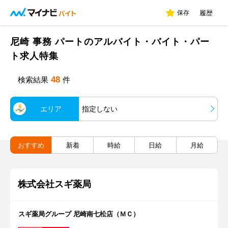
保存
履歴
尼崎 事務 パートのアルバイト・バイト・パー
ト求人特集
48
検索結果
件
エリア
指定しない
おすすめ
新着
時給
日給
月給
株式会社スギ薬局
スギ薬局グループ 尼崎南七松店（ＭＣ）