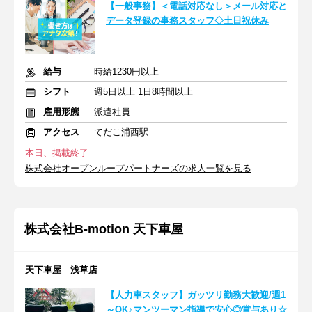
【一般事務】＜電話対応なし＞メール対応と
データ登録の事務スタッフ◇土日祝休み
給与
時給1230円以上
シフト
週5日以上 1日8時間以上
雇用形態
派遣社員
アクセス
てだこ浦西駅
本日、掲載終了
株式会社オープンループパートナーズの求人一覧を見る
株式会社B-motion 天下車屋
天下車屋 浅草店
【人力車スタッフ】ガッツリ勤務大歓迎/週1
～OK♪マンツーマン指導で安心◎賞与あり☆