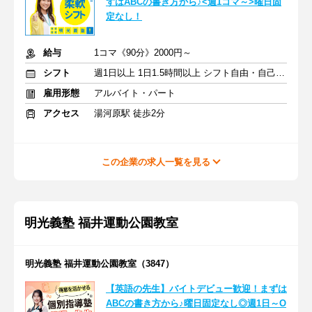
ずはABCの書き方から♪<週1コマ～>曜日固
定なし！
給与
1コマ《90分》2000円～
シフト
週1日以上 1日1.5時間以上 シフト自由・自己申告
雇用形態
アルバイト・パート
アクセス
湯河原駅 徒歩2分
この企業の求人一覧を見る
明光義塾 福井運動公園教室
明光義塾 福井運動公園教室（3847）
【英語の先生】バイトデビュー歓迎！まずは
ABCの書き方から♪曜日固定なし◎週1日～O