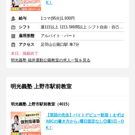
K！
給与
1コマ(95分)1,930円
シフト
週1日以上 1日1.5時間以上 シフト自由・自己申告
雇用形態
アルバイト・パート
アクセス
足羽山公園口駅 車7分
本日、掲載終了
明光義塾 福井運動公園教室の求人一覧を見る
明光義塾 上野市駅前教室
明光義塾 上野市駅前教室（4015）
【英語の先生】バイトデビュー歓迎！まずは
ABCの書き方から♪曜日固定なし◎週1日～O
K！