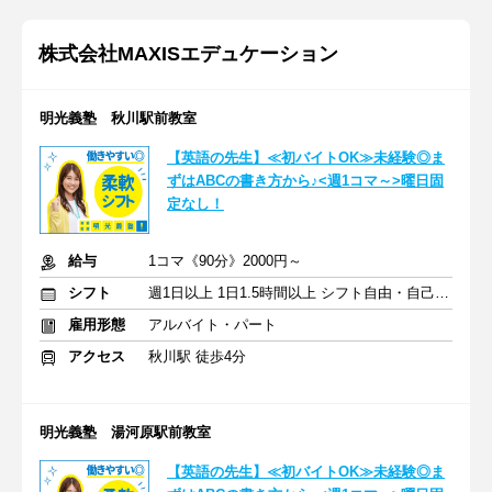
株式会社MAXISエデュケーション
明光義塾 秋川駅前教室
【英語の先生】≪初バイトOK≫未経験◎ま
ずはABCの書き方から♪<週1コマ～>曜日固
定なし！
給与
1コマ《90分》2000円～
シフト
週1日以上 1日1.5時間以上 シフト自由・自己申告
雇用形態
アルバイト・パート
アクセス
秋川駅 徒歩4分
明光義塾 湯河原駅前教室
【英語の先生】≪初バイトOK≫未経験◎ま