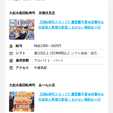
大起水産回転寿司 京都伏見店
【回転寿司スタッフ】履歴書不要★扶養内＆
社保加入希望大歓迎！まかない補助あり◎
給与
時給1300～1625円
シフト
週1日以上 1日3時間以上 シフト自由・自己申告
雇用形態
アルバイト・パート
アクセス
中書島駅
大起水産回転寿司 あべちか店
【回転寿司スタッフ】履歴書不要★扶養内＆
社保加入希望大歓迎！まかない補助あり◎