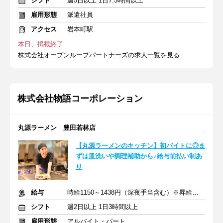
シフト
週5日以上 1日7.5時間以上
雇用形態
派遣社員
アクセス
岩本町駅
本日、掲載終了
株式会社オープンループパートナーズの求人一覧を見る
株式会社物語コーポレーション
丸源ラーメン 豊田若林店
【丸源ラーメンのキッチン】初バイトに◎ま
ずは皿洗いや調理補助から♪給与前払い制あ
り
給与
時給1150～1438円（深夜手当含む）※昇給は随時あり
シフト
週2日以上 1日3時間以上
雇用形態
アルバイト・パート