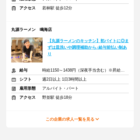
アクセス
若林駅 徒歩12分
丸源ラーメン 鳴海店
【丸源ラーメンのキッチン】初バイトに◎ま
ずは皿洗いや調理補助から♪給与前払い制あ
り
給与
時給1150～1438円（深夜手当含む）※昇給は随時あり
シフト
週2日以上 1日3時間以上
雇用形態
アルバイト・パート
アクセス
野並駅 徒歩18分
この企業の求人一覧を見る