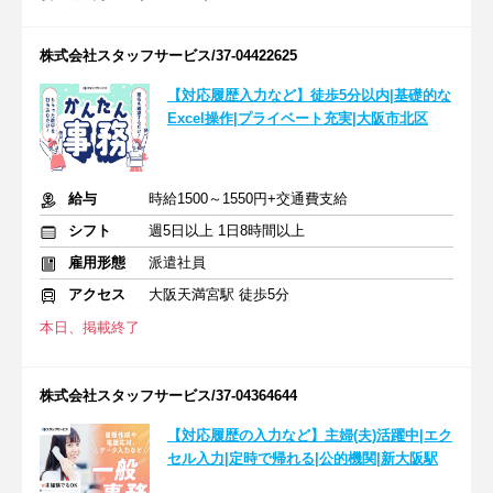
株式会社スタッフサービス/37-04422625
【対応履歴入力など】徒歩5分以内|基礎的な
Excel操作|プライベート充実|大阪市北区
給与
時給1500～1550円+交通費支給
シフト
週5日以上 1日8時間以上
雇用形態
派遣社員
アクセス
大阪天満宮駅 徒歩5分
本日、掲載終了
株式会社スタッフサービス/37-04364644
【対応履歴の入力など】主婦(夫)活躍中|エク
セル入力|定時で帰れる|公的機関|新大阪駅