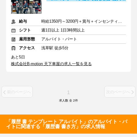
給与
時給1350円～3200円＋賞与＋インセンティブ＋交通費
シフト
週1日以上 1日3時間以上
雇用形態
アルバイト・パート
アクセス
浅草駅 徒歩5分
あと5日
株式会社B-motion 天下車屋の求人一覧を見る
1
前のページへ
次のページへ
求人数 全
2
件
「履歴 書 テンプレート アルバイト」のアルバイト・バ
イトに関連する「履歴書 書き方」の求人情報