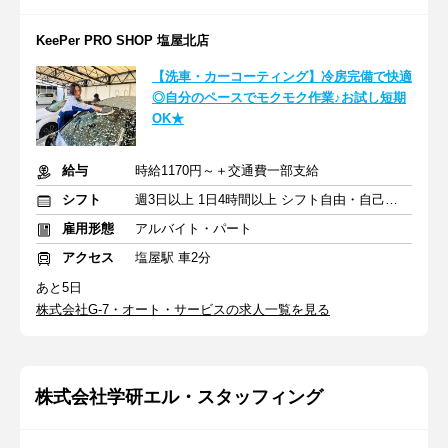
KeePer PRO SHOP 塩屋北店
【洗車・カーコーティング】冷房完備で快適
◎自分のペースでモクモク作業♪お試し短期
OK★
給与
時給1170円～＋交通費一部支給
シフト
週3日以上 1日4時間以上 シフト自由・自己申告
雇用形態
アルバイト・パート
アクセス
塩屋駅 車2分
あと5日
株式会社G-7・オート・サービスの求人一覧を見る
株式会社学研エル・スタッフィング