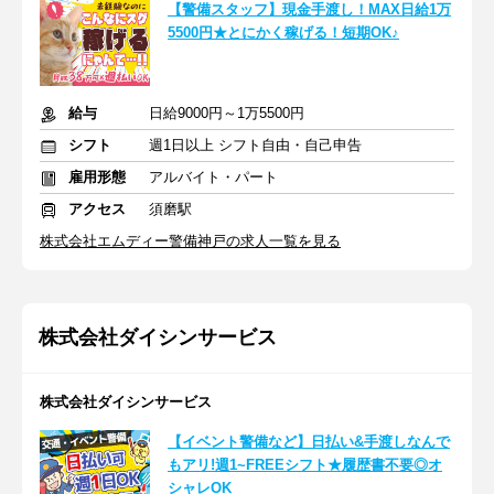
【警備スタッフ】現金手渡し！MAX日給1万
5500円★とにかく稼げる！短期OK♪
給与
日給9000円～1万5500円
シフト
週1日以上 シフト自由・自己申告
雇用形態
アルバイト・パート
アクセス
須磨駅
株式会社エムディー警備神戸の求人一覧を見る
株式会社ダイシンサービス
株式会社ダイシンサービス
【イベント警備など】日払い&手渡しなんで
もアリ!週1~FREEシフト★履歴書不要◎オ
シャレOK