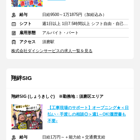
給与
日給9500～1万1875円（加給込み）
シフト
週1日以上 1日7.5時間以上 シフト自由・自己申告
雇用形態
アルバイト・パート
アクセス
須磨駅
株式会社ダイシンサービスの求人一覧を見る
翔絆SIG
翔絆SIG (しょうきしぐ) ※勤務地：須磨区エリア
【工事現場のサポート】オープニング★＜日
払い・手渡しの相談◎＞週1～OK!履歴書も
不要♪
給与
日給1万円～＋能力給＋交通費支給