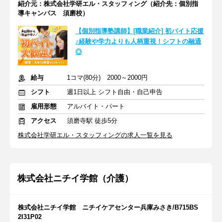
紹介元：株式会社学研エル・スタッフィング（紹介先：個別指
導キャンパス 須磨校）
【個別指導塾講師】[職業紹介] 初バイト応援
♪経験や学力よりも人柄重視！シフトの融通
◎
給与
1コマ(80分) 2000～2000円
シフト
週1日以上 シフト自由・自己申告
雇用形態
アルバイト・パート
アクセス
須磨寺駅 徒歩5分
株式会社学研エル・スタッフィングの求人一覧を見る
株式会社ニチイ学館（介護）
株式会社ニチイ学館 ニチイケアセンター兵庫みさき/B715BS
2I31P02