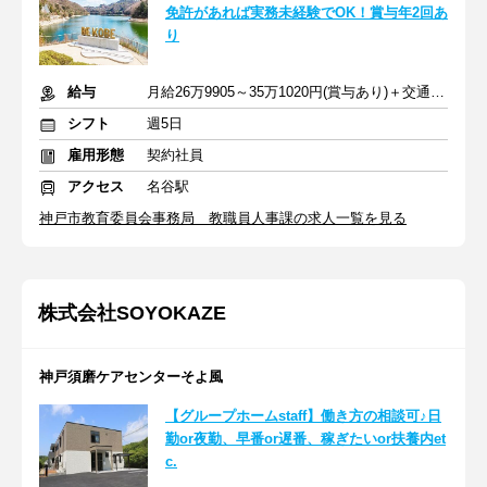
免許があれば実務未経験でOK！賞与年2回あ
り
給与
月給26万9905～35万1020円(賞与あり)＋交通費支給
シフト
週5日
雇用形態
契約社員
アクセス
名谷駅
神戸市教育委員会事務局 教職員人事課の求人一覧を見る
株式会社SOYOKAZE
神戸須磨ケアセンターそよ風
【グループホームstaff】働き方の相談可♪日
勤or夜勤、早番or遅番、稼ぎたいor扶養内et
c.