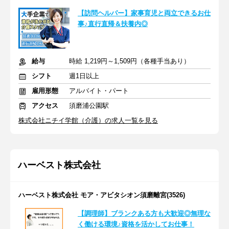
【訪問ヘルパー】家事育児と両立できるお仕
事♪直行直帰＆扶養内◎
給与
時給 1,219円～1,509円（各種手当あり）
シフト
週1日以上
雇用形態
アルバイト・パート
アクセス
須磨浦公園駅
株式会社ニチイ学館（介護）の求人一覧を見る
ハーベスト株式会社
ハーベスト株式会社 モア・アビタシオン須磨離宮(3526)
【調理師】ブランクある方も大歓迎◎無理な
く働ける環境♪資格を活かしてお仕事！