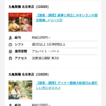
丸亀製麺 名谷東店［110220］
【接客・調理】家事と両立しやすいランチ固
定勤務♪メリハリ◎
給与
時給1200円～
シフト
週2日以上 1日3時間以上
雇用形態
アルバイト・パート
アクセス
須磨浦公園駅 車2分
丸亀製麺 名谷東店［110220］
【接客・調理】ディナー勤務大歓迎◎お昼忙
しい方にオススメ
給与
時給1200円～