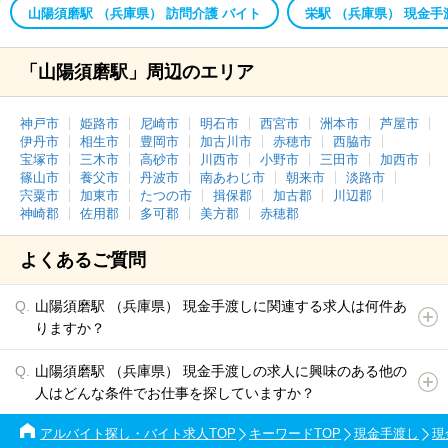
山陽須磨駅 （兵庫県） 訪問介護 バイト
栄駅 （兵庫県） 現金手
「山陽須磨駅」周辺のエリア
神戸市
姫路市
尼崎市
明石市
西宮市
洲本市
芦屋市
伊丹市
相生市
豊岡市
加古川市
赤穂市
西脇市
宝塚市
三木市
高砂市
川西市
小野市
三田市
加西市
篠山市
養父市
丹波市
南あわじ市
朝来市
淡路市
宍粟市
加東市
たつの市
揖保郡
加古郡
川辺郡
神崎郡
佐用郡
多可郡
美方郡
赤穂郡
よくあるご質問
山陽須磨駅 （兵庫県） 現金手渡しに関連する求人は何件あ
りますか？
山陽須磨駅 （兵庫県） 現金手渡しの求人に興味のある他の
人はどんな条件でお仕事を探していますか？
アルバイト探し・バイト求人TOP
キーワードTOP
現金手渡し
現