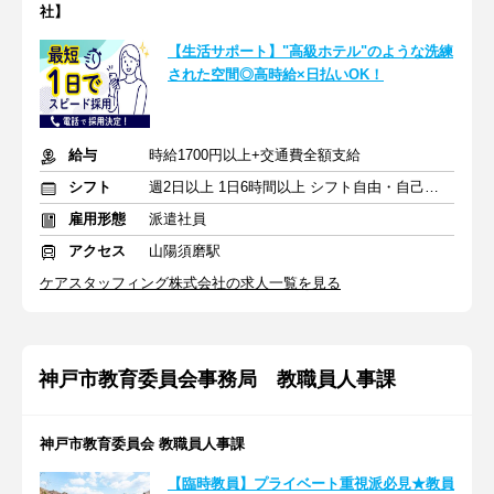
社】
【生活サポート】"高級ホテル"のような洗練
された空間◎高時給×日払いOK！
給与
時給1700円以上+交通費全額支給
シフト
週2日以上 1日6時間以上 シフト自由・自己申告
雇用形態
派遣社員
アクセス
山陽須磨駅
ケアスタッフィング株式会社の求人一覧を見る
神戸市教育委員会事務局 教職員人事課
神戸市教育委員会 教職員人事課
【臨時教員】プライベート重視派必見★教員