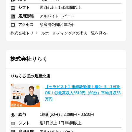
シフト
週2日以上 1日3時間以上
雇用形態
アルバイト・パート
アクセス
須磨浦公園駅 車2分
株式会社トリドールホールディングスの求人一覧を見る
株式会社りらく
りらくる 垂水塩屋北店
【セラピスト】未経験歓迎！週0～5、1日1h
OK！◎最高収入3510円（60分）平均月収33
万円
給与
1施術(60分)：2,088円～3,510円
シフト
週1日以上 1日1時間以上
雇用形態
アルバイト・パート