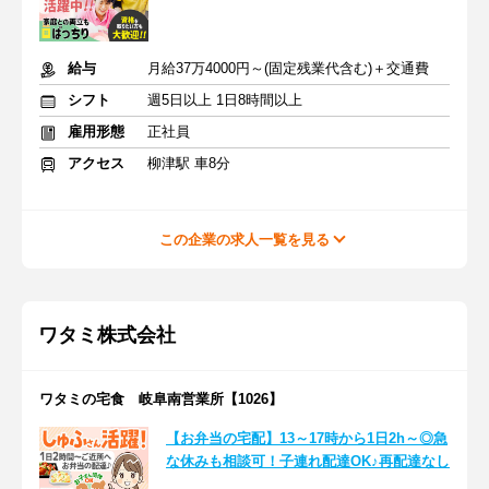
給与
月給37万4000円～(固定残業代含む)＋交通費
シフト
週5日以上 1日8時間以上
雇用形態
正社員
アクセス
柳津駅 車8分
この企業の求人一覧を見る
ワタミ株式会社
ワタミの宅食 岐阜南営業所【1026】
【お弁当の宅配】13～17時から1日2h～◎急
な休みも相談可！子連れ配達OK♪再配達なし