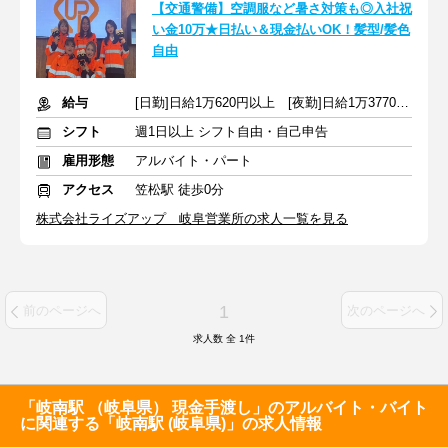
【交通警備】空調服など暑さ対策も◎入社祝
い金10万★日払い＆現金払いOK！髪型/髪色
自由
給与
[日勤]日給1万620円以上 [夜勤]日給1万3770円以上
シフト
週1日以上 シフト自由・自己申告
雇用形態
アルバイト・パート
アクセス
笠松駅 徒歩0分
株式会社ライズアップ 岐阜営業所の求人一覧を見る
1
前のページへ
次のページへ
求人数 全
1
件
「岐南駅 （岐阜県） 現金手渡し」のアルバイト・バイト
に関連する「岐南駅 (岐阜県)」の求人情報