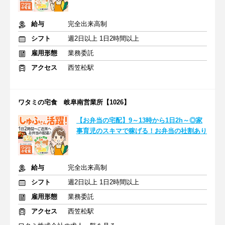
給与
完全出来高制
シフト
週2日以上 1日2時間以上
雇用形態
業務委託
アクセス
西笠松駅
ワタミの宅食 岐阜南営業所【1026】
【お弁当の宅配】9～13時から1日2h～◎家
事育児のスキマで稼げる！お弁当の社割あり
給与
完全出来高制
シフト
週2日以上 1日2時間以上
雇用形態
業務委託
アクセス
西笠松駅