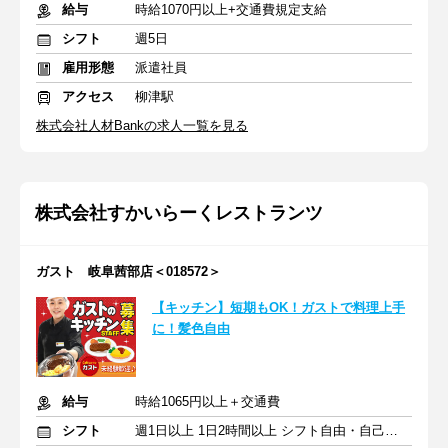
給与
時給1070円以上+交通費規定支給
シフト
週5日
雇用形態
派遣社員
アクセス
柳津駅
株式会社人材Bankの求人一覧を見る
株式会社すかいらーくレストランツ
ガスト 岐阜茜部店＜018572＞
【キッチン】短期もOK！ガストで料理上手
に！髪色自由
給与
時給1065円以上＋交通費
シフト
週1日以上 1日2時間以上 シフト自由・自己申告