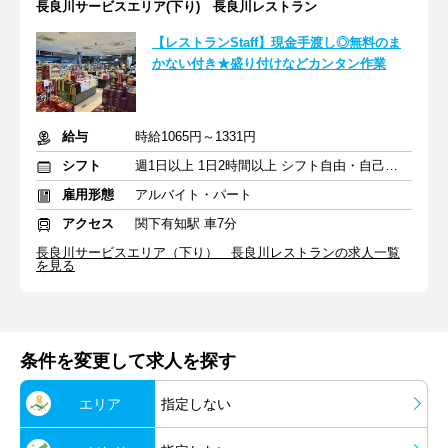
長良川サービスエリア(下り) 長良川レストラン
【レストランStaff】現金手渡し◎無料のま
かない付き★盛り付けなどカンタン作業
給与
時給1065円～1331円
シフト
週1日以上 1日2時間以上 シフト自由・自己申告
雇用形態
アルバイト・パート
アクセス
関下有知駅 車7分
長良川サービスエリア（下り） 長良川レストランの求人一覧
を見る
条件を変更して求人を探す
エリア
指定しない