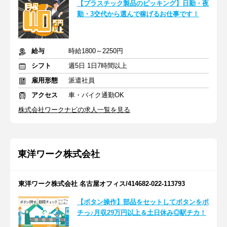
【プラスチック製品のピッキング】日勤・夜
勤・3交代から選んで稼げるお仕事です！
給与
時給1800～2250円
シフト
週5日 1日7時間以上
雇用形態
派遣社員
アクセス
車・バイク通勤OK
株式会社ワークナビの求人一覧を見る
東洋ワーク株式会社
東洋ワーク株式会社 名古屋オフィス/414682-022-113793
【ボタン操作】部品をセットしてボタンをポ
チっ♪月収29万円以上＆土日休み◎駅チカ！