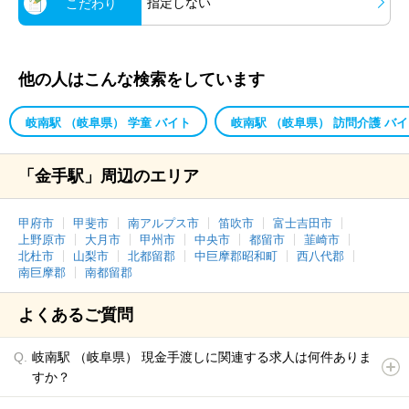
指定しない
こだわり
他の人はこんな検索をしています
岐南駅 （岐阜県） 学童 バイト
岐南駅 （岐阜県） 訪問介護 バ
「金手駅」周辺のエリア
甲府市
甲斐市
南アルプス市
笛吹市
富士吉田市
上野原市
大月市
甲州市
中央市
都留市
韮崎市
北杜市
山梨市
北都留郡
中巨摩郡昭和町
西八代郡
南巨摩郡
南都留郡
よくあるご質問
岐南駅 （岐阜県） 現金手渡しに関連する求人は何件ありま
すか？