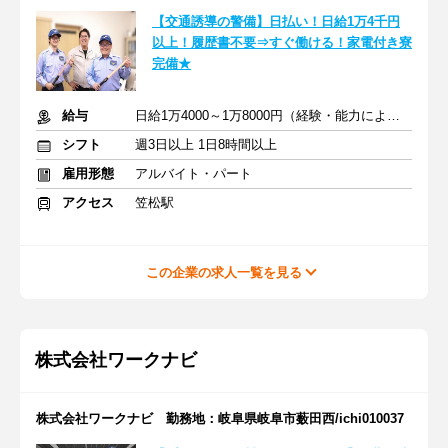
【交通誘導の警備】日払い！日給1万4千円
以上！履歴書不要⇒すぐ働ける！家電付き寮
完備★
給与
日給1万4000～1万8000円（経験・能力による）
シフト
週3日以上 1日8時間以上
雇用形態
アルバイト・パート
アクセス
笠松駅
この企業の求人一覧を見る
株式会社ワークナビ
株式会社ワークナビ 勤務地：岐阜県岐阜市薮田西/ichi010037