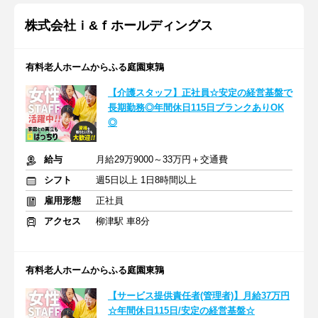
株式会社ｉ&ｆホールディングス
有料老人ホームからふる庭園東鶉
【介護スタッフ】正社員☆安定の経営基盤で
長期勤務◎年間休日115日ブランクありOK
◎
給与
月給29万9000～33万円＋交通費
シフト
週5日以上 1日8時間以上
雇用形態
正社員
アクセス
柳津駅 車8分
有料老人ホームからふる庭園東鶉
【サービス提供責任者(管理者)】月給37万円
☆年間休日115日/安定の経営基盤☆