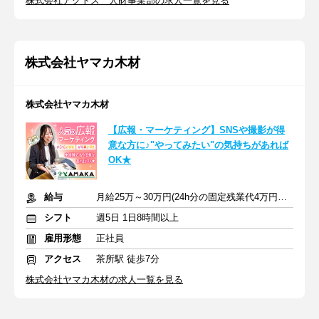
株式会社アクトス 人財事業部の求人一覧を見る
株式会社ヤマカ木材
株式会社ヤマカ木材
【広報・マーケティング】SNSや撮影が得
意な方に♪"やってみたい"の気持ちがあれば
OK★
給与
月給25万～30万円(24h分の固定残業代4万円含む)+交通費/賞与など
シフト
週5日 1日8時間以上
雇用形態
正社員
アクセス
茶所駅 徒歩7分
株式会社ヤマカ木材の求人一覧を見る