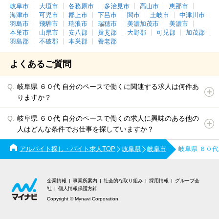
岐阜市
大垣市
各務原市
多治見市
高山市
恵那市
海津市
可児市
郡上市
下呂市
関市
土岐市
中津川市
羽島市
飛騨市
瑞浪市
瑞穂市
美濃加茂市
美濃市
本巣市
山県市
安八郡
揖斐郡
大野郡
可児郡
加茂郡
羽島郡
不破郡
本巣郡
養老郡
よくあるご質問
岐阜県 ６０代 自分のペースで働くに関連する求人は何件あ
りますか？
岐阜県 ６０代 自分のペースで働くの求人に興味のある他の
人はどんな条件でお仕事を探していますか？
アルバイト探し・バイト求人TOP
岐阜県
岐阜市
岐阜県 ６０
企業情報
事業所案内
社会的な取り組み
採用情報
グループ会
社
個人情報保護方針
Copyright © Mynavi Corporation