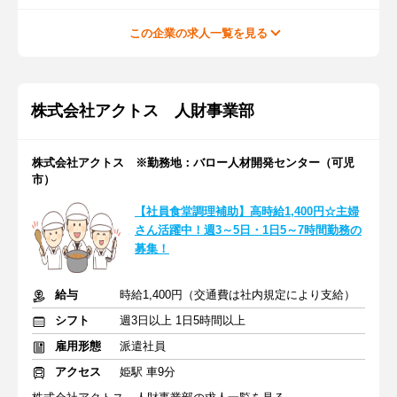
この企業の求人一覧を見る
株式会社アクトス 人財事業部
株式会社アクトス ※勤務地：バロー人材開発センター（可児
市）
【社員食堂調理補助】高時給1,400円☆主婦
さん活躍中！週3～5日・1日5～7時間勤務の
募集！
給与
時給1,400円（交通費は社内規定により支給）
シフト
週3日以上 1日5時間以上
雇用形態
派遣社員
アクセス
姫駅 車9分