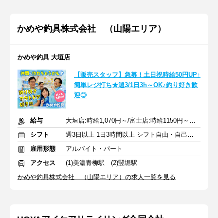
かめや釣具株式会社 （山陽エリア）
かめや釣具 大垣店
【販売スタッフ】急募！土日祝時給50円UP↑
簡単レジ打ち★週3/1日3h～OK♪釣り好き歓
迎◎
給与
大垣店:時給1,070円～/富士店:時給1150円～★１分単位で時給支給
シフト
週3日以上 1日3時間以上 シフト自由・自己申告
雇用形態
アルバイト・パート
アクセス
(1)美濃青柳駅 (2)竪堀駅
かめや釣具株式会社 （山陽エリア）の求人一覧を見る