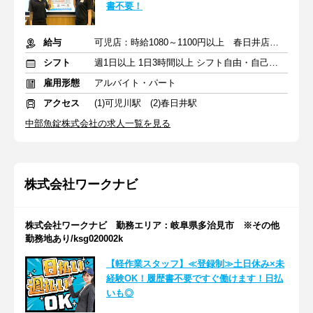
書不要！
給与
可児店：時給1080～1100円以上 春日井店：時給1200円～
シフト
週1日以上 1日3時間以上 シフト自由・自己申告
雇用形態
アルバイト・パート
アクセス
(1)可児川駅 (2)春日井駅
中部魚錠株式会社の求人一覧を見る
株式会社ワークナビ
株式会社ワークナビ 勤務エリア：岐阜県多治見市 ※その他
勤務地あり/ksg020002k
【軽作業スタッフ】≪登録制≫土日休み×未
経験OK！履歴書不要ですぐ働けます！日払
いも◎