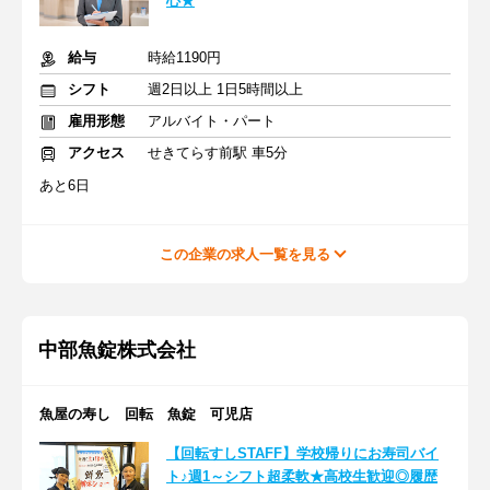
心★
給与
時給1190円
シフト
週2日以上 1日5時間以上
雇用形態
アルバイト・パート
アクセス
せきてらす前駅 車5分
あと6日
この企業の求人一覧を見る
中部魚錠株式会社
魚屋の寿し 回転 魚錠 可児店
【回転すしSTAFF】学校帰りにお寿司バイ
ト♪週1～シフト超柔軟★高校生歓迎◎履歴