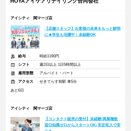
HOYAアイケアリテイリング合同会社
アイシティ 関マーゴ店
【店舗スタッフ】お客様の未来をもっと鮮明
に★学生も活躍中！未経験OK
給与
時給1190円
シフト
週2日以上 1日5時間以上
雇用形態
アルバイト・パート
アクセス
せきてらす前駅 車5分
あと6日
アイシティ 関マーゴ店
【コンタクト販売の受付】未経験/異業種歓
迎◎知識ゼロからスタートOK♪安定収入で安