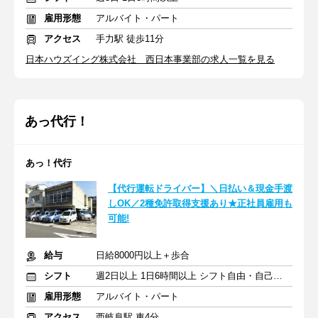
雇用形態
アルバイト・パート
アクセス
手力駅 徒歩11分
日本ハウズイング株式会社 西日本事業部の求人一覧を見る
あっ代行！
あっ！代行
【代行運転ドライバー】＼日払い＆現金手渡
しOK／2種免許取得支援あり★正社員雇用も
可能!
給与
日給8000円以上＋歩合
シフト
週2日以上 1日6時間以上 シフト自由・自己申告
雇用形態
アルバイト・パート
アクセス
西岐阜駅 車4分