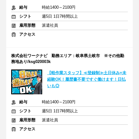
給与
時給1400～2100円
シフト
週5日 1日7時間以上
雇用形態
派遣社員
アクセス
株式会社ワークナビ 勤務エリア：岐阜県土岐市 ※その他勤
務地あり/ksg020003k
【軽作業スタッフ】≪登録制≫土日休み×未
経験OK！履歴書不要ですぐ働けます！日払
いも◎
給与
時給1400～2100円
シフト
週5日 1日7時間以上
雇用形態
派遣社員
アクセス