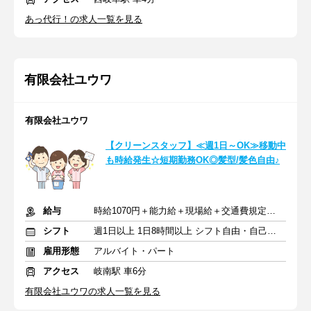
あっ代行！の求人一覧を見る
有限会社ユウワ
有限会社ユウワ
【クリーンスタッフ】≪週1日～OK≫移動中
も時給発生☆短期勤務OK◎髪型/髪色自由♪
給与
時給1070円＋能力給＋現場給＋交通費規定支給
シフト
週1日以上 1日8時間以上 シフト自由・自己申告
雇用形態
アルバイト・パート
アクセス
岐南駅 車6分
有限会社ユウワの求人一覧を見る