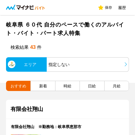
保存
履歴
岐阜県 ６０代 自分のペースで働くのアルバイ
ト・バイト・パート求人特集
43
検索結果
件
エリア
指定しない
おすすめ
新着
時給
日給
月給
有限会社翔山
有限会社翔山 ※勤務地：岐阜県恵那市