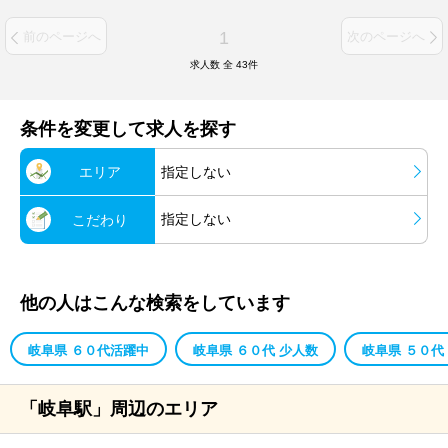
1
前のページへ
次のページへ
求人数 全
43
件
条件を変更して求人を探す
エリア
指定しない
指定しない
こだわり
他の人はこんな検索をしています
岐阜県 ６０代活躍中
岐阜県 ６０代 少人数
岐阜県 ５０代
「岐阜駅」周辺のエリア