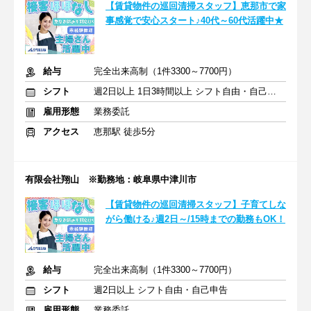
【賃貸物件の巡回清掃スタッフ】恵那市で家
事感覚で安心スタート♪40代～60代活躍中★
給与
完全出来高制（1件3300～7700円）
シフト
週2日以上 1日3時間以上 シフト自由・自己申告
雇用形態
業務委託
アクセス
恵那駅 徒歩5分
有限会社翔山 ※勤務地：岐阜県中津川市
【賃貸物件の巡回清掃スタッフ】子育てしな
がら働ける♪週2日～/15時までの勤務もOK！
給与
完全出来高制（1件3300～7700円）
シフト
週2日以上 シフト自由・自己申告
雇用形態
業務委託