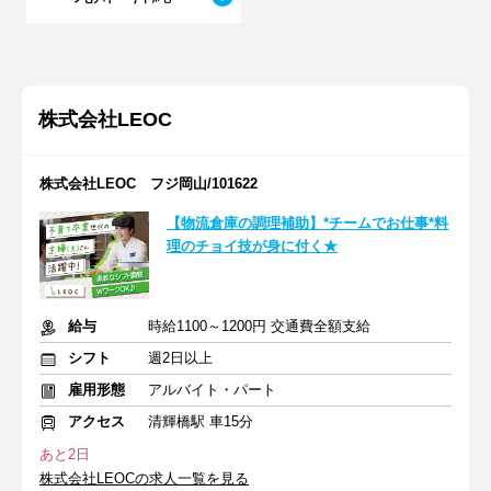
株式会社LEOC
株式会社LEOC フジ岡山/101622
【物流倉庫の調理補助】*チームでお仕事*料
理のチョイ技が身に付く★
給与
時給1100～1200円 交通費全額支給
シフト
週2日以上
雇用形態
アルバイト・パート
アクセス
清輝橋駅 車15分
あと2日
株式会社LEOCの求人一覧を見る