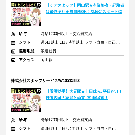
【ケアスタッフ】岡山駅★有資格者・経験者
は優遇あり★無資格OK！気軽にスタート◎
給与
時給1200円以上＋交通費支給
シフト
週5日以上 1日7時間以上 シフト自由・自己申告
雇用形態
派遣社員
アクセス
岡山駅
株式会社スタッフサービス/W10515882
【看護助手】大元駅★土日休み♪平日だけ！
扶養内可＊家庭と両立♪車通勤OK！
給与
時給1200円以上＋交通費支給
シフト
週3日以上 1日4時間以上 シフト自由・自己申告