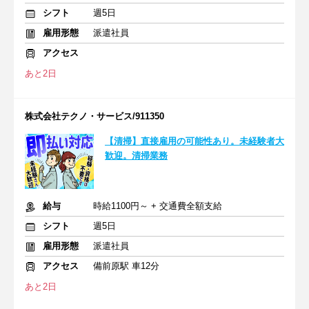
シフト
週5日
雇用形態
派遣社員
アクセス
あと2日
株式会社テクノ・サービス/911350
【清掃】直接雇用の可能性あり。未経験者大
歓迎。清掃業務
給与
時給1100円～ + 交通費全額支給
シフト
週5日
雇用形態
派遣社員
アクセス
備前原駅 車12分
あと2日