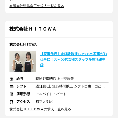
有限会社津島自工の求人一覧を見る
株式会社ＨＩＴＯＷＡ
株式会社HITOWA
【家事代行】未経験歓迎♪いつもの家事がお
仕事に！30～50代女性スタッフ多数活躍中
◎
給与
時給1700円以上＋交通費
シフト
週1日以上 1日2時間以上 シフト自由・自己申告
雇用形態
アルバイト・パート
アクセス
都立大学駅
株式会社ＨＩＴＯＷＡの求人一覧を見る