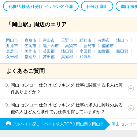
化粧品 検品 仕分け ピッキング 仕事
仕分け 岡山
岡山 深
「岡山駅」周辺のエリア
岡山市
倉敷市
津山市
玉野市
総社市
赤磐市
浅口市
井原市
笠岡市
瀬戸内市
高梁市
新見市
備前市
真庭市
美作市
英田郡
浅口郡
小田郡
加賀郡
勝田郡
久米郡
都窪郡
苫田郡
真庭郡
和気郡
よくあるご質問
岡山 センコー 仕分け ピッキング 仕事に関連する求人は何
件ありますか？
岡山 センコー 仕分け ピッキング 仕事の求人に興味のある
他の人はどんな条件でお仕事を探していますか？
アルバイト探し・バイト求人TOP
岡山県
岡山市
岡山 センコ