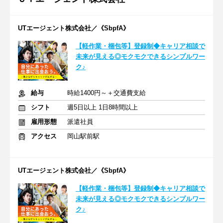
UTエージェント株式会社／《SbpfA》
【軽作業・梱包等】登録制◆キャリア相談で
未来が見える◎モクモクできるシンプルワー
ク♪
給与
時給1400円～＋交通費支給
シフト
週5日以上 1日8時間以上
雇用形態
派遣社員
アクセス
岡山駅前駅
UTエージェント株式会社／《SbpfA》
【軽作業・梱包等】登録制◆キャリア相談で
未来が見える◎モクモクできるシンプルワー
ク♪