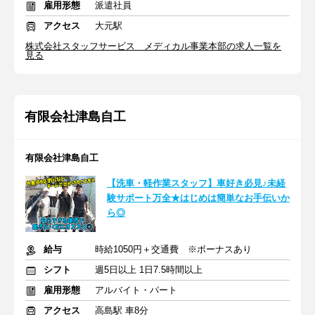
雇用形態
派遣社員
アクセス
大元駅
株式会社スタッフサービス メディカル事業本部の求人一覧を
見る
有限会社津島自工
有限会社津島自工
【洗車・軽作業スタッフ】車好き必見♪未経
験サポート万全★はじめは簡単なお手伝いか
ら◎
給与
時給1050円＋交通費 ※ボーナスあり
シフト
週5日以上 1日7.5時間以上
雇用形態
アルバイト・パート
アクセス
高島駅 車8分