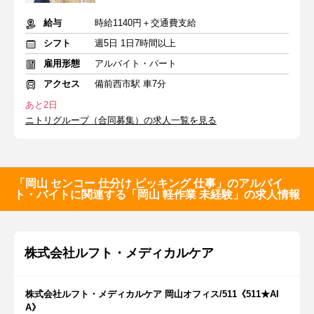
給与
時給1140円＋交通費支給
シフト
週5日 1日7時間以上
雇用形態
アルバイト・パート
アクセス
備前西市駅 車7分
あと2日
ニトリグループ（合同募集）の求人一覧を見る
「岡山 センコー 仕分け ピッキング 仕事」のアルバイ
ト・バイトに関連する「岡山 軽作業 未経験」の求人情報
株式会社ルフト・メディカルケア
株式会社ルフト・メディカルケア 岡山オフィス/511《511★AI
A》