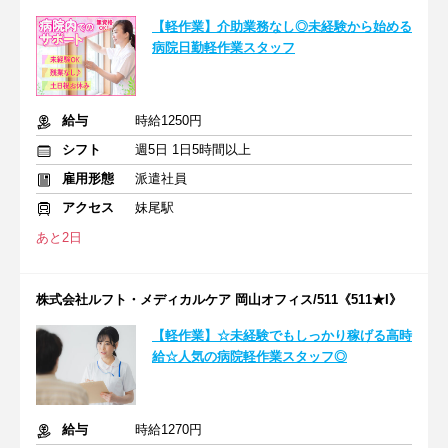
【軽作業】介助業務なし◎未経験から始める
病院日勤軽作業スタッフ
給与
時給1250円
シフト
週5日 1日5時間以上
雇用形態
派遣社員
アクセス
妹尾駅
あと2日
株式会社ルフト・メディカルケア 岡山オフィス/511《511★I》
【軽作業】☆未経験でもしっかり稼げる高時
給☆人気の病院軽作業スタッフ◎
給与
時給1270円