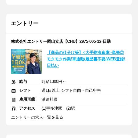
エントリー
株式会社エントリー岡山支店【CHU】2975-005-12-日勤
【商品の仕分け等】<大手物流倉庫>単発◎
モクモク作業!車通勤/履歴書不要/WEB登録/
日払い
給与
時給1300円～
シフト
週1日以上 シフト自由・自己申告
雇用形態
派遣社員
アクセス
(1)宇多津駅 (2)駅
エントリーの求人一覧を見る