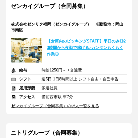
ゼンカイグループ（合同募集）
株式会社ゼンリク福岡（ゼンカイグループ） ※勤務地：岡山
市南区
【倉庫内のピッキングSTAFF】平日のみ◎2
3時間から夜勤で稼げる♪カンタンもくもく
作業◎
給与
時給1250円～ +交通費
シフト
週5日 1日8時間以上 シフト自由・自己申告
雇用形態
派遣社員
アクセス
備前西市駅 車7分
ゼンカイグループ（合同募集）の求人一覧を見る
ニトリグループ（合同募集）