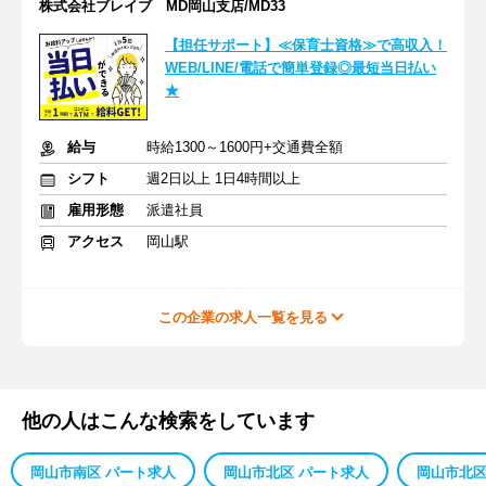
株式会社ブレイブ MD岡山支店/MD33
【担任サポート】≪保育士資格≫で高収入！
WEB/LINE/電話で簡単登録◎最短当日払い
★
給与
時給1300～1600円+交通費全額
シフト
週2日以上 1日4時間以上
雇用形態
派遣社員
アクセス
岡山駅
この企業の求人一覧を見る
他の人はこんな検索をしています
岡山市南区 パート求人
岡山市北区 パート求人
岡山市北区