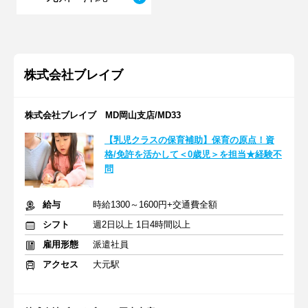
株式会社ブレイブ
株式会社ブレイブ MD岡山支店/MD33
【乳児クラスの保育補助】保育の原点！資
格/免許を活かして＜0歳児＞を担当★経験不
問
給与
時給1300～1600円+交通費全額
シフト
週2日以上 1日4時間以上
雇用形態
派遣社員
アクセス
大元駅