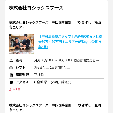
株式会社ヨシックスフーズ
株式会社ヨシックスフーズ 中四国事業部 （や台ずし 福山
市エリア）
【寿司居酒屋スタッフ】未経験OK★入社祝
金60万～90万円！エリア外転勤なし◎賞与
年3回♪
給与
月給30万5000～31万3000円(勤務地による)＋交通費＋賞与年3回
シフト
週5日以上 1日8時間以上
雇用形態
正社員
アクセス
(1)福山駅 (2)西川緑道公園駅 (3)下松駅
あと3日
株式会社ヨシックスフーズ 中四国事業部 （や台ずし 笠岡
市エリア）