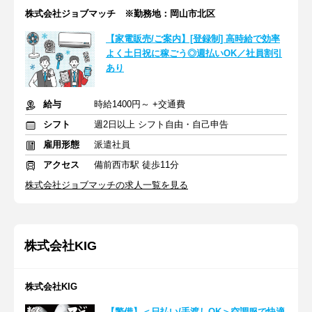
株式会社ジョブマッチ ※勤務地：岡山市北区
【家電販売/ご案内】[登録制] 高時給で効率
よく土日祝に稼ごう◎週払いOK／社員割引
あり
給与
時給1400円～ +交通費
シフト
週2日以上 シフト自由・自己申告
雇用形態
派遣社員
アクセス
備前西市駅 徒歩11分
株式会社ジョブマッチの求人一覧を見る
株式会社KIG
株式会社KIG
【警備】＜日払い/手渡しOK＞空調服で快適