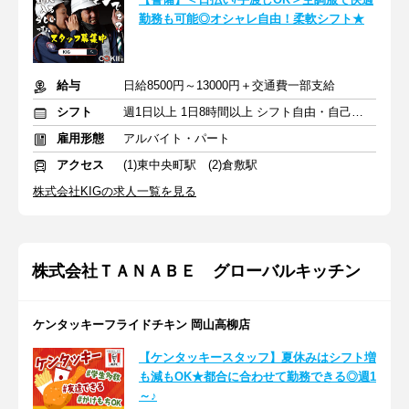
勤務も可能◎オシャレ自由！柔軟シフト★
給与
日給8500円～13000円＋交通費一部支給
シフト
週1日以上 1日8時間以上 シフト自由・自己申告
雇用形態
アルバイト・パート
アクセス
(1)東中央町駅 (2)倉敷駅
株式会社KIGの求人一覧を見る
株式会社ＴＡＮＡＢＥ グローバルキッチン
ケンタッキーフライドチキン 岡山高柳店
【ケンタッキースタッフ】夏休みはシフト増
も減もOK★都合に合わせて勤務できる◎週1
～♪