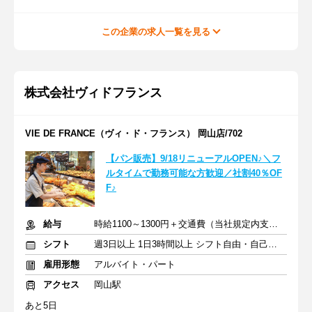
この企業の求人一覧を見る
株式会社ヴィドフランス
VIE DE FRANCE（ヴィ・ド・フランス） 岡山店/702
【パン販売】9/18リニューアルOPEN♪＼フ
ルタイムで勤務可能な方歓迎／社割40％OF
F♪
給与
時給1100～1300円＋交通費（当社規定内支給）
シフト
週3日以上 1日3時間以上 シフト自由・自己申告
雇用形態
アルバイト・パート
アクセス
岡山駅
あと5日