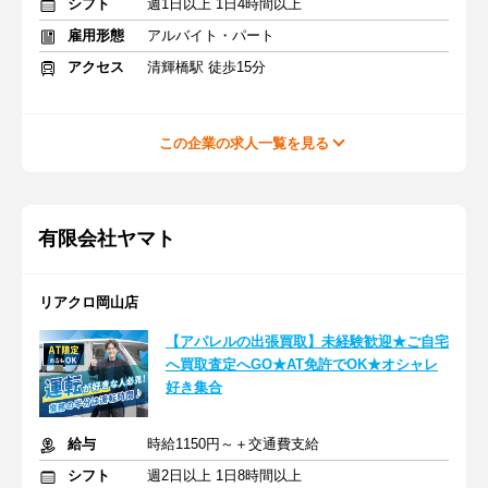
シフト
週1日以上 1日4時間以上
雇用形態
アルバイト・パート
アクセス
清輝橋駅 徒歩15分
この企業の求人一覧を見る
有限会社ヤマト
リアクロ岡山店
【アパレルの出張買取】未経験歓迎★ご自宅
へ買取査定へGO★AT免許でOK★オシャレ
好き集合
給与
時給1150円～＋交通費支給
シフト
週2日以上 1日8時間以上