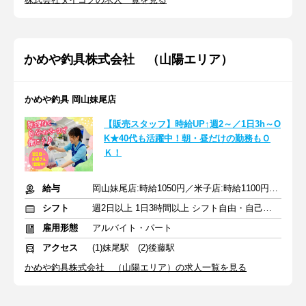
かめや釣具株式会社 （山陽エリア）
かめや釣具 岡山妹尾店
【販売スタッフ】時給UP↑週2～／1日3h～O
K★40代も活躍中！朝・昼だけの勤務もＯ
Ｋ！
給与
岡山妹尾店:時給1050円／米子店:時給1100円★1分単位で時給支給
シフト
週2日以上 1日3時間以上 シフト自由・自己申告
雇用形態
アルバイト・パート
アクセス
(1)妹尾駅 (2)後藤駅
かめや釣具株式会社 （山陽エリア）の求人一覧を見る