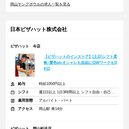
岡山ヤングボウルの求人一覧を見る
日本ピザハット株式会社
ピザハット 今店
【ピザハットのインストア】[土日]シフト柔
軟♪髪色etcオシャレも自由に◎WワークもO
K◎
給与
時給1050円以上
シフト
週1日以上 1日3時間以上 シフト自由・自己申告
雇用形態
アルバイト・パート
アクセス
岡山駅 車14分
ピザハット 岡山松浜店