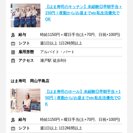
【はま寿司のキッチン】未経験◎早朝手当＋
150円！夜勤から/お昼までetc私生活優先で
OK
給与
時給1150円＋曜日手当(土+70円、日祝+100円)
シフト
週1日以上 1日2時間以上
雇用形態
アルバイト・パート
アクセス
瀬戸駅 徒歩8分
はま寿司 岡山平島店
【はま寿司のホール】未経験◎早朝手当＋1
50円！夜勤から/お昼までetc私生活優先でO
K
給与
時給1150円＋曜日手当(土+70円、日祝+100円)
シフト
週1日以上 1日2時間以上