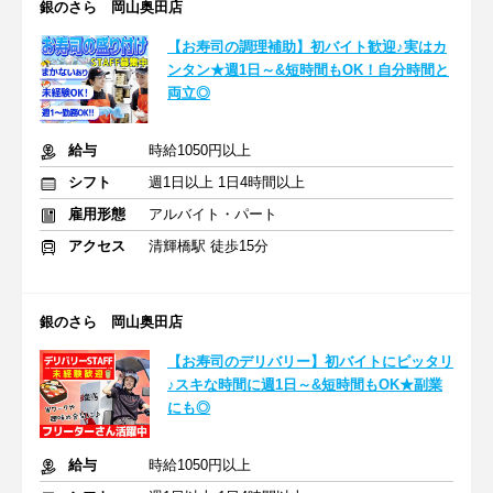
銀のさら 岡山奥田店
【お寿司の調理補助】初バイト歓迎♪実はカ
ンタン★週1日～&短時間もOK！自分時間と
両立◎
給与
時給1050円以上
シフト
週1日以上 1日4時間以上
雇用形態
アルバイト・パート
アクセス
清輝橋駅 徒歩15分
銀のさら 岡山奥田店
【お寿司のデリバリー】初バイトにピッタリ
♪スキな時間に週1日～&短時間もOK★副業
にも◎
給与
時給1050円以上