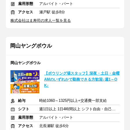
雇用形態
アルバイト・パート
アクセス
瀬戸駅 徒歩8分
株式会社はま寿司の求人一覧を見る
岡山ヤングボウル
岡山ヤングボウル
【ボウリング場スタッフ】深夜・土日・金曜
AMのいずれかで勤務できる方歓迎♪週1～O
K♪
給与
時給1060～1325円以上+交通費一部支給
シフト
週1日以上 1日4時間以上 シフト自由・自己申告
雇用形態
アルバイト・パート
アクセス
北長瀬駅 徒歩6分