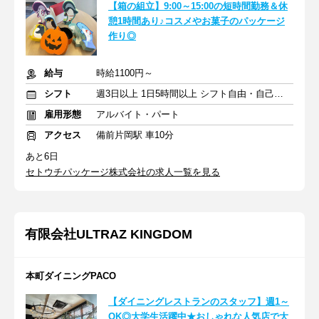
【箱の組立】9:00～15:00の短時間勤務＆休
憩1時間あり♪コスメやお菓子のパッケージ
作り◎
給与
時給1100円～
シフト
週3日以上 1日5時間以上 シフト自由・自己申告
雇用形態
アルバイト・パート
アクセス
備前片岡駅 車10分
あと6日
セトウチパッケージ株式会社の求人一覧を見る
有限会社ULTRAZ KINGDOM
本町ダイニングPACO
【ダイニングレストランのスタッフ】週1～
OK◎大学生活躍中★おしゃれな人気店で大