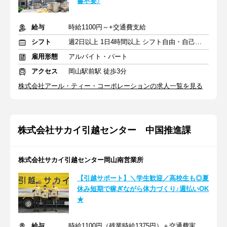
書不要♪
給与
時給1100円～+交通費支給
シフト
週2日以上 1日4時間以上 シフト自由・自己申告
雇用形態
アルバイト・パート
アクセス
岡山駅前駅 徒歩3分
株式会社アール・ティー・コーポレーションの求人一覧を見る
株式会社サカイ引越センター 中国推進課
株式会社サカイ引越センター岡山南営業所
【引越サポート】＼学生歓迎／高校生も◎夏
休み短期で稼ぎながら体力づくり♪週払いOK
★
給与
時給1100円（残業時給1375円）＋交通費実費支給