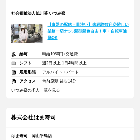
社会福祉法人旭川荘 いづみ寮
【食器の配膳・皿洗い】未経験歓迎◎難しい
業務一切ナシ♪髪型髪色自由！車・自転車通
勤OK
給与
時給1050円+交通費
シフト
週2日以上 1日4時間以上
雇用形態
アルバイト・パート
アクセス
備前原駅 徒歩14分
いづみ寮の求人一覧を見る
株式会社はま寿司
はま寿司 岡山平島店