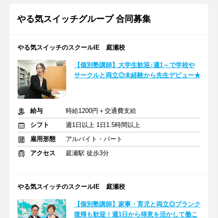
やる気スイッチグループ 合同募集
やる気スイッチのスクールIE 庭瀬校
【個別塾講師】大学生歓迎♪週1～で学校や
サークルと両立◎未経験から先生デビュー★
給与
時給1200円＋交通費支給
シフト
週1日以上 1日1.5時間以上
雇用形態
アルバイト・パート
アクセス
庭瀬駅 徒歩3分
やる気スイッチのスクールIE 庭瀬校
【個別塾講師】家事・育児と両立◎ブランク
復帰も歓迎！週1日から得意を活かして働こ