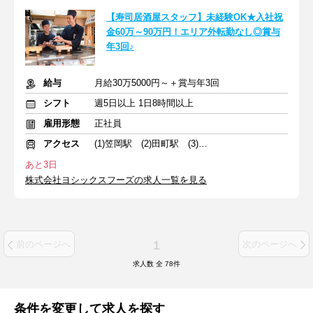
【寿司居酒屋スタッフ】未経験OK★入社祝
金60万～90万円！エリア外転勤なし◎賞与
年3回♪
給与
月給30万5000円～＋賞与年3回
シフト
週5日以上 1日8時間以上
雇用形態
正社員
アクセス
(1)笠岡駅 (2)田町駅 (3)倉敷駅
あと3日
株式会社ヨシックスフーズの求人一覧を見る
1
前のページへ
次のページへ
求人数 全
78
件
条件を変更して求人を探す