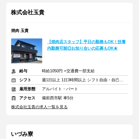
株式会社玉貴
焼肉 玉貴
【焼肉店スタッフ】平日の勤務もOK！扶養
内勤務可能◎お知り合いの応募もOK★
給与
時給1050円 +交通費一部支給
シフト
週1日以上 1日3時間以上 シフト自由・自己申告
雇用形態
アルバイト・パート
アクセス
備前西市駅 車5分
株式会社玉貴の求人一覧を見る
いづみ寮