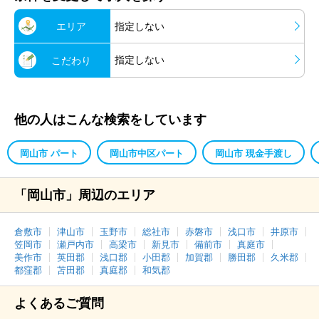
エリア
指定しない
指定しない
こだわり
他の人はこんな検索をしています
岡山市 パート
岡山市中区パート
岡山市 現金手渡し
「岡山市」周辺のエリア
倉敷市
津山市
玉野市
総社市
赤磐市
浅口市
井原市
笠岡市
瀬戸内市
高梁市
新見市
備前市
真庭市
美作市
英田郡
浅口郡
小田郡
加賀郡
勝田郡
久米郡
都窪郡
苫田郡
真庭郡
和気郡
よくあるご質問