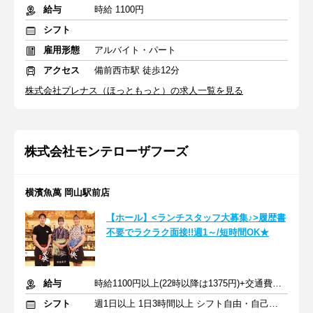
給与
時給 1100円
シフト
雇用形態
アルバイト・パート
アクセス
備前西市駅 徒歩12分
株式会社プレナス（ほっともっと）の求人一覧を見る
株式会社モンテローザフーズ
横濱魚萬 岡山駅前店
【ホール】<ランチスタッフ大募集♪>履歴書
不要でラクラク面接!!週1～/短時間OK★
給与
時給1100円以上(22時以降は1375円)+交通費規定内支給
シフト
週1日以上 1日3時間以上 シフト自由・自己申告