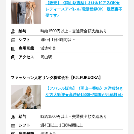
【販売】《岡山駅直結》ﾈｲﾙ＆ピアスOK★
レディースアパレル/電話登録OK・履歴書不
要です♪
給与
時給1500円以上＋交通費全額支給あり
シフト
週5日 1日8時間以上
雇用形態
派遣社員
アクセス
岡山駅
ファッション人材リンク株式会社【FJLFUKUOKA】
【アパレル販売】《岡山一番街》お洋服好き
な方大歓迎★高時給1500円/毎週がお給料日♪
給与
時給1500円以上＋交通費全額支給あり
シフト
週4日以上 1日8時間以上
雇用形態
派遣社員