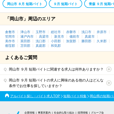
岡山市 ８月 短期バイト
９月 短期バイト
青森 ９月 短期
「岡山市」周辺のエリア
倉敷市
津山市
玉野市
総社市
赤磐市
浅口市
井原市
笠岡市
瀬戸内市
高梁市
新見市
備前市
真庭市
美作市
英田郡
浅口郡
小田郡
加賀郡
勝田郡
久米郡
都窪郡
苫田郡
真庭郡
和気郡
よくあるご質問
岡山市 ９月 短期バイトに関連する求人は何件ありますか？
岡山市 ９月 短期バイトの求人に興味のある他の人はどんな
条件でお仕事を探していますか？
アルバイト探し・バイト求人TOP
短期バイト特集
岡山県の短期バ
企業情報
事業所案内
社会的な取り組み
採用情報
グループ会