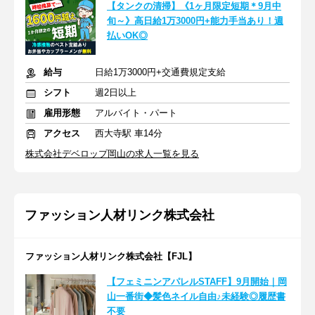
【タンクの清掃】《1ヶ月限定短期＊9月中
旬～》高日給1万3000円+能力手当あり！週
払いOK◎
給与
日給1万3000円+交通費規定支給
シフト
週2日以上
雇用形態
アルバイト・パート
アクセス
西大寺駅 車14分
株式会社デベロップ岡山の求人一覧を見る
ファッション人材リンク株式会社
ファッション人材リンク株式会社【FJL】
【フェミニンアパレルSTAFF】9月開始｜岡
山一番街◆髪色ネイル自由♪未経験◎履歴書
不要