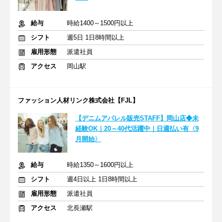
給与
時給1400～1500円以上
シフト
週5日 1日8時間以上
雇用形態
派遣社員
アクセス
岡山駅
ファッション人材リンク株式会社【FJL】
【デニムアパレル販売STAFF】岡山店◆未
経験OK｜20～40代活躍中｜日週払い有〈9
月開始〉
給与
時給1350～1600円以上
シフト
週4日以上 1日8時間以上
雇用形態
派遣社員
アクセス
北長瀬駅