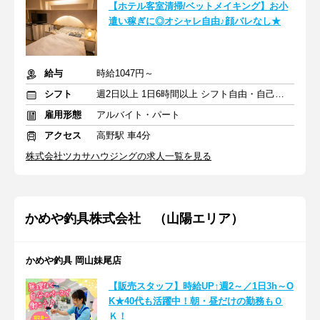
【ホテル客室清掃/ベットメイキング】お小
遣い稼ぎに◎オシャレ自由♪顔バレなし★
給与
時給1047円～
シフト
週2日以上 1日6時間以上 シフト自由・自己申告
雇用形態
アルバイト・パート
アクセス
高野駅 車4分
株式会社ツカサハウジングの求人一覧を見る
かめや釣具株式会社 （山陽エリア）
かめや釣具 岡山妹尾店
【販売スタッフ】時給UP↑週2～／1日3h～O
K★40代も活躍中！朝・昼だけの勤務もＯ
Ｋ！