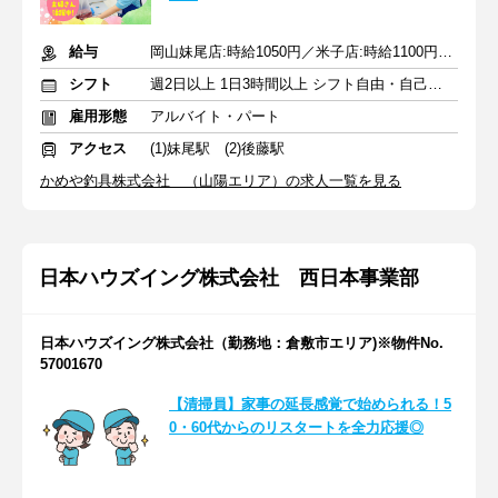
給与
岡山妹尾店:時給1050円／米子店:時給1100円★1分単位で時給支給
シフト
週2日以上 1日3時間以上 シフト自由・自己申告
雇用形態
アルバイト・パート
アクセス
(1)妹尾駅 (2)後藤駅
かめや釣具株式会社 （山陽エリア）の求人一覧を見る
日本ハウズイング株式会社 西日本事業部
日本ハウズイング株式会社（勤務地：倉敷市エリア)※物件No.
57001670
【清掃員】家事の延長感覚で始められる！5
0・60代からのリスタートを全力応援◎