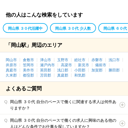
他の人はこんな検索をしています
岡山県 ３０代活躍中
岡山県 ３０代 少人数
岡山県 ６０代
「岡山駅」周辺のエリア
岡山市
倉敷市
津山市
玉野市
総社市
赤磐市
浅口市
井原市
笠岡市
瀬戸内市
高梁市
新見市
備前市
真庭市
美作市
英田郡
浅口郡
小田郡
加賀郡
勝田郡
久米郡
都窪郡
苫田郡
真庭郡
和気郡
よくあるご質問
岡山県 ３０代 自分のペースで働くに関連する求人は何件あ
りますか？
岡山県 ３０代 自分のペースで働くの求人に興味のある他の
人はどんな条件でお仕事を探していますか？