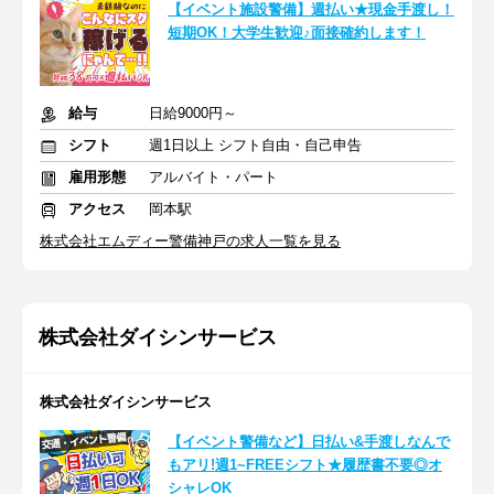
【イベント施設警備】週払い★現金手渡し！
短期OK！大学生歓迎♪面接確約します！
給与
日給9000円～
シフト
週1日以上 シフト自由・自己申告
雇用形態
アルバイト・パート
アクセス
岡本駅
株式会社エムディー警備神戸の求人一覧を見る
株式会社ダイシンサービス
株式会社ダイシンサービス
【イベント警備など】日払い&手渡しなんで
もアリ!週1~FREEシフト★履歴書不要◎オ
シャレOK