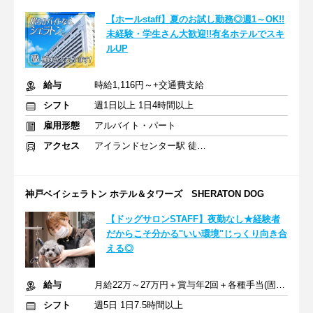
【ホールstaff】夏のお試し勤務◎週1～OK!!
未経験・学生さん大歓迎!!有名ホテルでスキ
ルUP
給与
時給1,116円～+交通費支給
シフト
週1日以上 1日4時間以上
雇用形態
アルバイト・パート
アクセス
アイランドセンター駅 徒歩1分
神戸ベイシェラトン ホテル＆タワーズ SHERATON DOG
【ドッグサロンSTAFF】夜勤なし★経験者
だからこそ分かる"いい環境"じっくり向き合
える◎
給与
月給22万～27万円＋賞与年2回＋各種手当(固定残業12時間分含む)
シフト
週5日 1日7.5時間以上