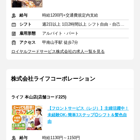
給与
時給1200円+交通費規定内支給
シフト
週2日以上 1日2時間以上 シフト自由・自己申告
雇用形態
アルバイト・パート
アクセス
甲南山手駅 徒歩7分
ロイヤルフードサービス株式会社の求人一覧を見る
株式会社ライフコーポレーション
ライフ 本山店(店舗コード225)
【フロントサービス（レジ）】主婦活躍中！
未経験OK♪簡単3ステップ◎シフト＆髪色自
由
給与
時給1130円～1150円