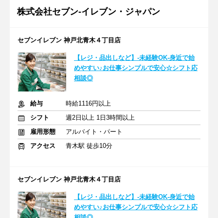
株式会社セブン-イレブン・ジャパン
セブンイレブン 神戸北青木４丁目店
【レジ・品出しなど】-未経験OK-身近で始
めやすい♪お仕事シンプルで安心☆シフト応
相談◎
給与
時給1116円以上
シフト
週2日以上 1日3時間以上
雇用形態
アルバイト・パート
アクセス
青木駅 徒歩10分
セブンイレブン 神戸北青木４丁目店
【レジ・品出しなど】-未経験OK-身近で始
めやすい♪お仕事シンプルで安心☆シフト応
相談◎