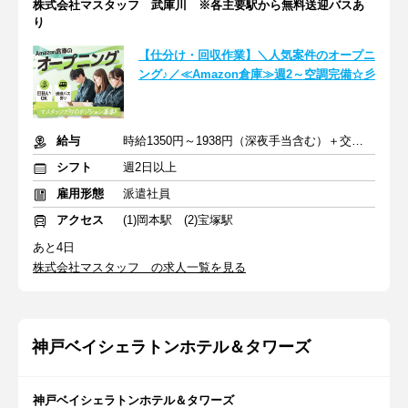
株式会社マスタッフ 武庫川 ※各主要駅から無料送迎バスあ
り
【仕分け・回収作業】＼人気案件のオープニ
ング♪／≪Amazon倉庫≫週2～空調完備☆彡
給与
時給1350円～1938円（深夜手当含む）＋交通費全額（規定アリ）
シフト
週2日以上
雇用形態
派遣社員
アクセス
(1)岡本駅 (2)宝塚駅
あと4日
株式会社マスタッフ の求人一覧を見る
神戸ベイシェラトンホテル＆タワーズ
神戸ベイシェラトンホテル＆タワーズ