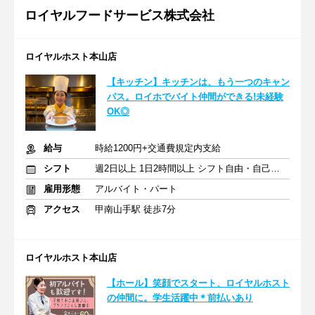
ロイヤルフードサービス株式会社
ロイヤルホスト本山店
【キッチン】キッチンは、もう一つのキャン
パス。ロイホでバイト仲間ができる!未経験
OK◎
給与
時給1200円+交通費規定内支給
シフト
週2日以上 1日2時間以上 シフト自由・自己申告
雇用形態
アルバイト・パート
アクセス
甲南山手駅 徒歩7分
ロイヤルホスト本山店
【ホール】笑顔でスタート、ロイヤルホスト
の仲間に。学生活躍中＊前払いあり