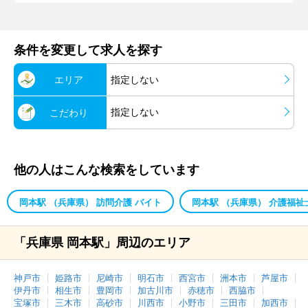
条件を変更して求人を探す
エリア
指定しない
指定しない
こだわり
他の人はこんな検索をしています
岡本駅 （兵庫県） 訪問介護 バイト
岡本駅 （兵庫県） 介護福祉
「兵庫県 岡本駅」周辺のエリア
神戸市
姫路市
尼崎市
明石市
西宮市
洲本市
芦屋市
伊丹市
相生市
豊岡市
加古川市
赤穂市
西脇市
宝塚市
三木市
高砂市
川西市
小野市
三田市
加西市