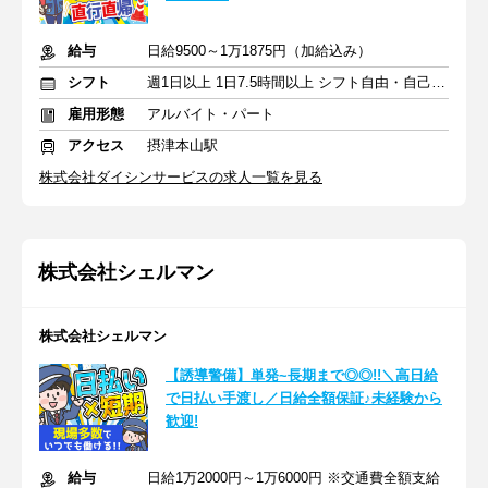
給与
日給9500～1万1875円（加給込み）
シフト
週1日以上 1日7.5時間以上 シフト自由・自己申告
雇用形態
アルバイト・パート
アクセス
摂津本山駅
株式会社ダイシンサービスの求人一覧を見る
株式会社シェルマン
株式会社シェルマン
【誘導警備】単発~長期まで◎◎!!＼高日給
で日払い手渡し／日給全額保証♪未経験から
歓迎!
給与
日給1万2000円～1万6000円 ※交通費全額支給