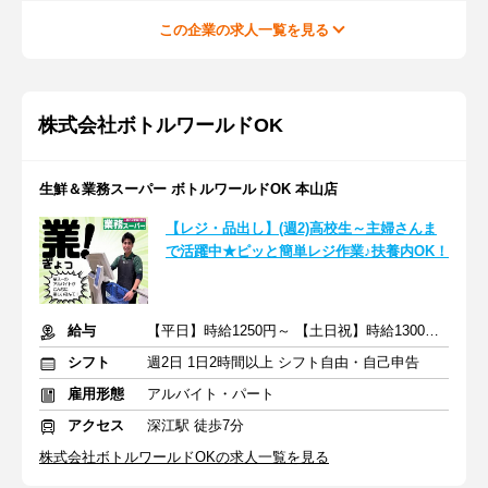
この企業の求人一覧を見る
株式会社ボトルワールドOK
生鮮＆業務スーパー ボトルワールドOK 本山店
【レジ・品出し】(週2)高校生～主婦さんま
で活躍中★ピッと簡単レジ作業♪扶養内OK！
給与
【平日】時給1250円～ 【土日祝】時給1300円～
シフト
週2日 1日2時間以上 シフト自由・自己申告
雇用形態
アルバイト・パート
アクセス
深江駅 徒歩7分
株式会社ボトルワールドOKの求人一覧を見る