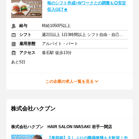
毎のシフト作成>Wワークとの調整も◎安定
収入GET★
給与
時給1050円以上
シフト
週2日以上 1日3時間以上 シフト自由・自己申告
雇用形態
アルバイト・パート
アクセス
釜石駅 徒歩13分
あと5日
この企業の求人一覧を見る
株式会社ハクブン
株式会社ハクブン HAIR SALON IWASAKI 岩手一関店
【美容師】久しぶりの職場復帰も大歓迎！中