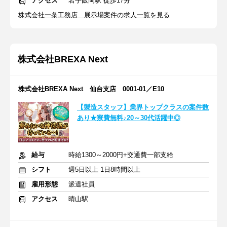
アクセス
岩手飯岡駅 徒歩17分
株式会社一条工務店 展示場案件の求人一覧を見る
株式会社BREXA Next
株式会社BREXA Next 仙台支店 0001-01／E10
【製造スタッフ】業界トップクラスの案件数
あり★寮費無料♪20～30代活躍中◎
給与
時給1300～2000円+交通費一部支給
シフト
週5日以上 1日8時間以上
雇用形態
派遣社員
アクセス
晴山駅