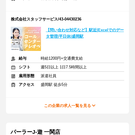
株式会社スタッフサービス/43-04430236
【問い合わせ対応など】駅近|Excelでのデー
タ管理|平日休|盛岡駅
給与
時給1200円+交通費支給
シフト
週5日以上 1日7.5時間以上
雇用形態
派遣社員
アクセス
盛岡駅 徒歩5分
この企業の求人一覧を見る
パーラーJ-遊 一関店