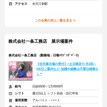
アクセス
水沢江刺駅
この企業の求人一覧を見る
株式会社一条工務店 展示場案件
株式会社一条工務店 (勤務地：日報ﾊｳｼﾞﾝｸﾞﾊﾟｰｸ)
【住宅展示場の受付】<土日限定!!>月2回～
OK◎ご案内など♪知識や経験は不要◎残業な
し＊
給与
日給6500～1万4500円
シフト
週1日以上 シフト自由・自己申告
雇用形態
アルバイト・パート