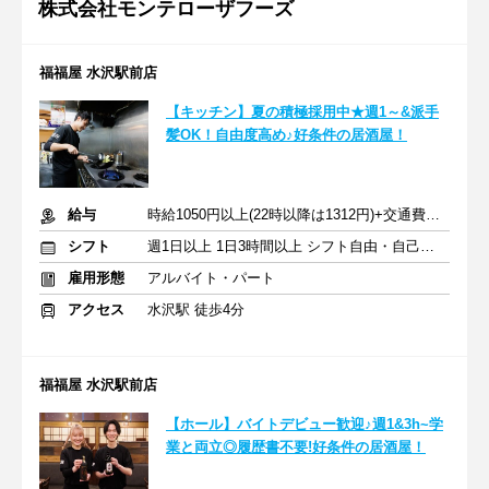
株式会社モンテローザフーズ
福福屋 水沢駅前店
【キッチン】夏の積極採用中★週1～&派手
髪OK！自由度高め♪好条件の居酒屋！
給与
時給1050円以上(22時以降は1312円)+交通費規定内支給
シフト
週1日以上 1日3時間以上 シフト自由・自己申告
雇用形態
アルバイト・パート
アクセス
水沢駅 徒歩4分
福福屋 水沢駅前店
【ホール】バイトデビュー歓迎♪週1&3h~学
業と両立◎履歴書不要!好条件の居酒屋！