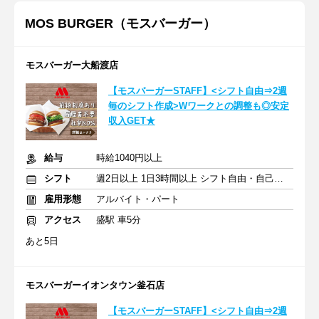
MOS BURGER（モスバーガー）
モスバーガー大船渡店
【モスバーガーSTAFF】<シフト自由⇒2週
毎のシフト作成>Wワークとの調整も◎安定
収入GET★
給与
時給1040円以上
シフト
週2日以上 1日3時間以上 シフト自由・自己申告
雇用形態
アルバイト・パート
アクセス
盛駅 車5分
あと5日
モスバーガーイオンタウン釜石店
【モスバーガーSTAFF】<シフト自由⇒2週