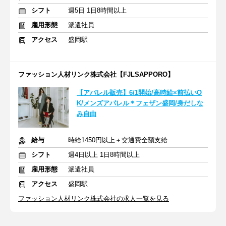
シフト
週5日 1日8時間以上
雇用形態
派遣社員
アクセス
盛岡駅
ファッション人材リンク株式会社【FJLSAPPORO】
【アパレル販売】6/1開始/高時給×前払いO
K/メンズアパレル＊フェザン盛岡/身だしな
み自由
給与
時給1450円以上＋交通費全額支給
シフト
週4日以上 1日8時間以上
雇用形態
派遣社員
アクセス
盛岡駅
ファッション人材リンク株式会社の求人一覧を見る