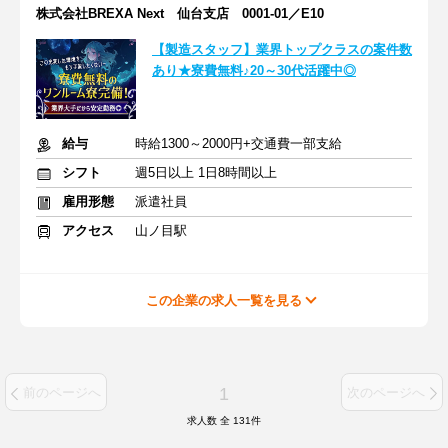
株式会社BREXA Next 仙台支店 0001-01／E10
【製造スタッフ】業界トップクラスの案件数
あり★寮費無料♪20～30代活躍中◎
給与
時給1300～2000円+交通費一部支給
シフト
週5日以上 1日8時間以上
雇用形態
派遣社員
アクセス
山ノ目駅
この企業の求人一覧を見る
1
前のページへ
次のページへ
求人数 全
131
件