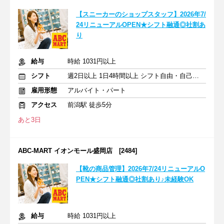
【スニーカーのショップスタッフ】2026年7/
24リニューアルOPEN★シフト融通◎社割あ
り
給与
時給 1031円以上
シフト
週2日以上 1日4時間以上 シフト自由・自己申告
雇用形態
アルバイト・パート
アクセス
前潟駅 徒歩5分
あと3日
ABC-MART イオンモール盛岡店 [2484]
【靴の商品管理】2026年7/24リニューアルO
PEN★シフト融通◎社割あり♪未経験OK
給与
時給 1031円以上