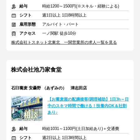
給与
時給1200～1500円(※スキル・経験による)
シフト
週1日以上 1日8時間以上
雇用形態
アルバイト・パート
アクセス
一ノ関駅 徒歩10分
株式会社トスネット北東北 一関営業所の求人一覧を見る
株式会社池乃家食堂
石臼蕎麦 安曇野 （あずみの） 津志田店
【お蕎麦屋の配膳接客/調理補助】1日3h～日
中のスキマ時間で働ける！扶養内OK＆社割
あり♪
給与
時給1031～1100円(土日加給あり)＋交通費
シフト
週2日以上 1日3時間以上