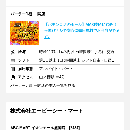
パーラーJ-遊 一関店
【パチンコ店のホール】MAX時給1475円！
玉運びナシで安心◎毎回無料でお弁当がでま
す♪
給与
時給1100～1475円以上(時間帯による)＋交通費一部支給※昇給あり
シフト
週1日以上 1日3時間以上 シフト自由・自己申告
雇用形態
アルバイト・パート
アクセス
山ノ目駅 車4分
パーラーJ-遊 一関店の求人一覧を見る
株式会社エービーシー・マート
ABC-MART イオンモール盛岡店 [2484]