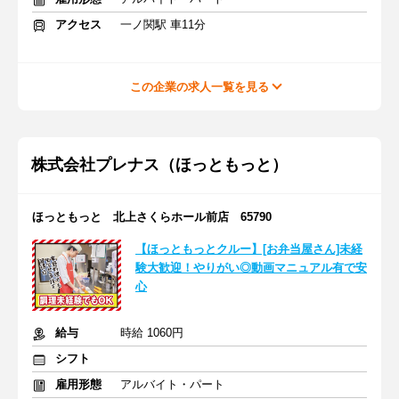
アクセス
一ノ関駅 車11分
この企業の求人一覧を見る
株式会社プレナス（ほっともっと）
ほっともっと 北上さくらホール前店 65790
【ほっともっとクルー】[お弁当屋さん]未経
験大歓迎！やりがい◎動画マニュアル有で安
心
給与
時給 1060円
シフト
雇用形態
アルバイト・パート