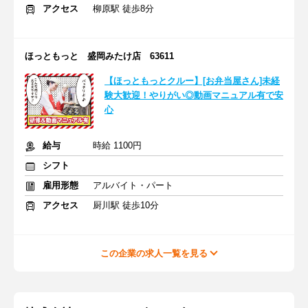
アクセス
柳原駅 徒歩8分
ほっともっと 盛岡みたけ店 63611
【ほっともっとクルー】[お弁当屋さん]未経
験大歓迎！やりがい◎動画マニュアル有で安
心
給与
時給 1100円
シフト
雇用形態
アルバイト・パート
アクセス
厨川駅 徒歩10分
この企業の求人一覧を見る