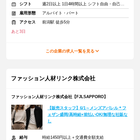
シフト
週2日以上 1日4時間以上 シフト自由・自己申告
雇用形態
アルバイト・パート
アクセス
前潟駅 徒歩5分
あと3日
この企業の求人一覧を見る
ファッション人材リンク株式会社
ファッション人材リンク株式会社【FJLSAPPORO】
【販売スタッフ】6/1～メンズアパレル＊フ
ェザン盛岡/高時給×前払いOK/無理な社販な
し
給与
時給1450円以上＋交通費全額支給