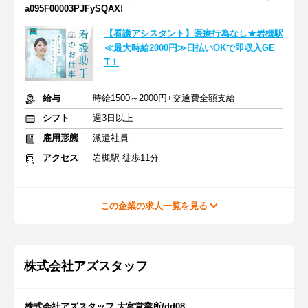
a095F00003PJFySQAX!
【看護アシスタント】医療行為なし★岩槻駅
≪最大時給2000円≫日払いOKで即収入GE
T！
給与
時給1500～2000円+交通費全額支給
シフト
週3日以上
雇用形態
派遣社員
アクセス
岩槻駅 徒歩11分
この企業の求人一覧を見る
株式会社アズスタッフ
株式会社アズスタッフ 大宮営業所/dd08