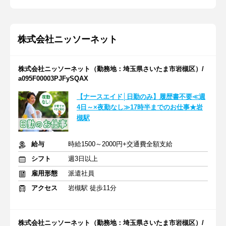
株式会社ニッソーネット
株式会社ニッソーネット（勤務地：埼玉県さいたま市岩槻区）/
a095F00003PJFySQAX
【ナースエイド│日勤のみ】履歴書不要≪週
4日～×夜勤なし≫17時半までのお仕事★岩
槻駅
給与
時給1500～2000円+交通費全額支給
シフト
週3日以上
雇用形態
派遣社員
アクセス
岩槻駅 徒歩11分
株式会社ニッソーネット（勤務地：埼玉県さいたま市岩槻区）/