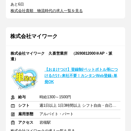
あと6日
株式会社貴順 物流時代の求人一覧を見る
株式会社マイワーク
株式会社マイワーク 久喜営業所 （2690812000※AP・派
遣）
【おまけつけ】登録制/ペットボトル等につ
けるだけ♪来社不要！カンタンWeb登録♪単
発OK
給与
時給1300～1500円
シフト
週1日以上 1日3時間以上 シフト自由・自己申告
雇用形態
アルバイト・パート
アクセス
岩槻駅
株式会社マイワークの求人一覧を見る