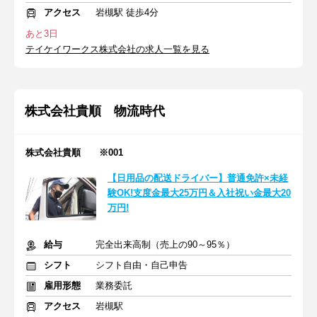
アクセス
岩槻駅 徒歩4分
あと3日
テイケイワークス株式会社の求人一覧を見る
株式会社貴順 物流時代
株式会社貴順 ※001
【日用品の配送ドライバー】普通免許×未経
験OK!支度金最大25万円＆入社祝い金最大20
万円!
給与
完全出来高制（売上の90～95％）
シフト
シフト自由・自己申告
雇用形態
業務委託
アクセス
岩槻駅