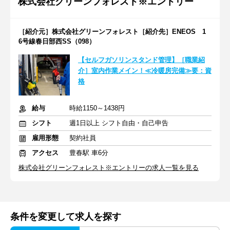
株式会社グリーンフォレスト※エントリー
［紹介元］株式会社グリーンフォレスト［紹介先］ENEOS 1
6号線春日部西SS（098）
【セルフガソリンスタンド管理】［職業紹
介］室内作業メイン！≪冷暖房完備≫要：資
格
給与
時給1150～1438円
シフト
週1日以上 シフト自由・自己申告
雇用形態
契約社員
アクセス
豊春駅 車6分
株式会社グリーンフォレスト※エントリーの求人一覧を見る
条件を変更して求人を探す