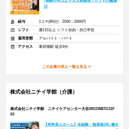
♪経験や学力よりも人柄重視！シフトの融通
◎
給与
1コマ(80分) 2000～2000円
シフト
週1日以上 シフト自由・自己申告
雇用形態
アルバイト・パート
アクセス
東岩槻駅 徒歩9分
この企業の求人一覧を見る
株式会社ニチイ学館（介護）
株式会社ニチイ学館 ニチイケアセンター大谷/B533N87G31F
03
【有料老人ホーム】未経験・無資格OK♪働き