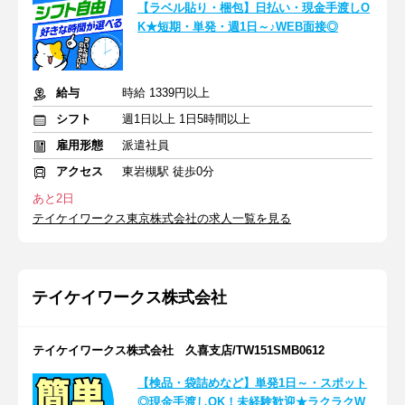
【ラベル貼り・梱包】日払い・現金手渡しO
K★短期・単発・週1日～♪WEB面接◎
給与
時給 1339円以上
シフト
週1日以上 1日5時間以上
雇用形態
派遣社員
アクセス
東岩槻駅 徒歩0分
あと2日
テイケイワークス東京株式会社の求人一覧を見る
テイケイワークス株式会社
テイケイワークス株式会社 久喜支店/TW151SMB0612
【検品・袋詰めなど】単発1日～・スポット
◎現金手渡しOK！未経験歓迎★ラクラクW