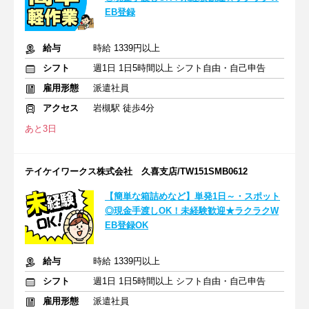
EB登録
給与
時給 1339円以上
シフト
週1日 1日5時間以上 シフト自由・自己申告
雇用形態
派遣社員
アクセス
岩槻駅 徒歩4分
あと3日
テイケイワークス株式会社 久喜支店/TW151SMB0612
【簡単な箱詰めなど】単発1日～・スポット
◎現金手渡しOK！未経験歓迎★ラクラクW
EB登録OK
給与
時給 1339円以上
シフト
週1日 1日5時間以上 シフト自由・自己申告
雇用形態
派遣社員