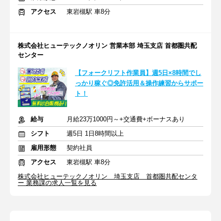
アクセス
東岩槻駅 車8分
株式会社ヒューテックノオリン 営業本部 埼玉支店 首都圏共配
センター
【フォークリフト作業員】週5日×8時間でし
っかり稼ぐ◎免許活用＆操作練習からサポー
ト！
給与
月給23万1000円～+交通費+ボーナスあり
シフト
週5日 1日8時間以上
雇用形態
契約社員
アクセス
東岩槻駅 車8分
株式会社ヒューテックノオリン 埼玉支店 首都圏共配センタ
ー 業務課の求人一覧を見る