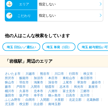
エリア
指定しない
指定しない
こだわり
他の人はこんな検索をしています
埼玉 日払い／週払い
埼玉 単発（1日）
埼玉 給与前払い可
「岩槻駅」周辺のエリア
さいたま市
川越市
熊谷市
川口市
行田市
秩父市
所沢市
飯能市
加須市
本庄市
東松山市
春日部市
狭山市
羽生市
鴻巣市
深谷市
上尾市
草加市
越谷市
蕨市
戸田市
入間市
朝霞市
志木市
和光市
新座市
桶川市
久喜市
北本市
八潮市
富士見市
三郷市
蓮田市
坂戸市
幸手市
鶴ヶ島市
日高市
吉川市
ふじみ野市
白岡市
入間郡
大里郡
北足立郡
北葛飾郡
児玉郡
秩父郡
比企郡
南埼玉郡