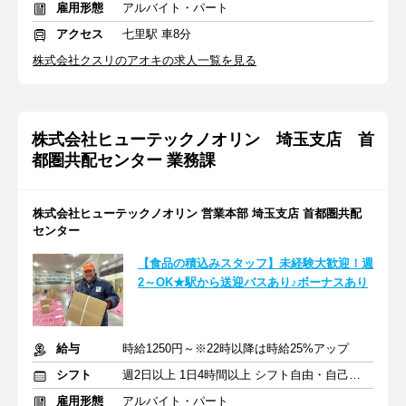
雇用形態
アルバイト・パート
アクセス
七里駅 車8分
株式会社クスリのアオキの求人一覧を見る
株式会社ヒューテックノオリン 埼玉支店 首
都圏共配センター 業務課
株式会社ヒューテックノオリン 営業本部 埼玉支店 首都圏共配
センター
【食品の積込みスタッフ】未経験大歓迎！週
2～OK★駅から送迎バスあり♪ボーナスあり
給与
時給1250円～※22時以降は時給25%アップ
シフト
週2日以上 1日4時間以上 シフト自由・自己申告
雇用形態
アルバイト・パート