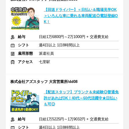
【回送ドライバー】＜日払い＆職場見学OK
＞いろんな車に乗れる車両配送◎電話登録O
K！
給与
日給1万6800円～2万1000円 + 交通費支給
シフト
週4日以上 1日8時間以上
雇用形態
派遣社員
アクセス
七里駅
株式会社アズスタッフ 大宮営業所/dd08
【配送スタッフ】ブランク＆未経験◎普通免
許があればOK！40代～60代活躍中★日払い
も可◎
給与
日給1万5225円～1万9032円 + 交通費支給
シフト
週4日以上 1日8時間以上