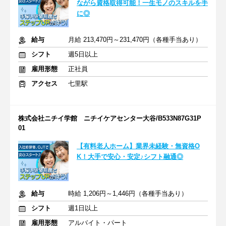
ながら資格取得可能！一生モノのスキルを手
に◎
給与
月給 213,470円～231,470円（各種手当あり）
シフト
週5日以上
雇用形態
正社員
アクセス
七里駅
株式会社ニチイ学館 ニチイケアセンター大谷/B533N87G31P
01
【有料老人ホーム】業界未経験・無資格O
K！大手で安心・安定♪シフト融通◎
給与
時給 1,206円～1,446円（各種手当あり）
シフト
週1日以上
雇用形態
アルバイト・パート