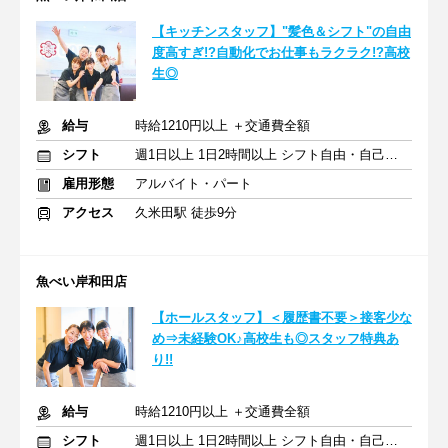
【キッチンスタッフ】"髪色＆シフト"の自由
度高すぎ!?自動化でお仕事もラクラク!?高校
生◎
給与
時給1210円以上 ＋交通費全額
シフト
週1日以上 1日2時間以上 シフト自由・自己申告
雇用形態
アルバイト・パート
アクセス
久米田駅 徒歩9分
魚べい岸和田店
【ホールスタッフ】＜履歴書不要＞接客少な
め⇒未経験OK♪高校生も◎スタッフ特典あ
り!!
給与
時給1210円以上 ＋交通費全額
シフト
週1日以上 1日2時間以上 シフト自由・自己申告