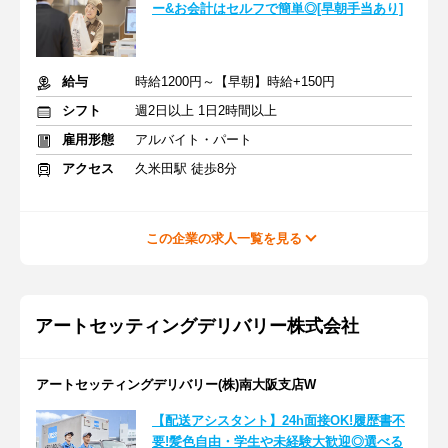
ー&お会計はセルフで簡単◎[早朝手当あり]
給与
時給1200円～【早朝】時給+150円
シフト
週2日以上 1日2時間以上
雇用形態
アルバイト・パート
アクセス
久米田駅 徒歩8分
この企業の求人一覧を見る
アートセッティングデリバリー株式会社
アートセッティングデリバリー(株)南大阪支店W
【配送アシスタント】24h面接OK!履歴書不
要!髪色自由・学生や未経験大歓迎◎選べる