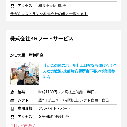
アクセス
和泉中央駅 車9分
サガミレストランツ株式会社の求人一覧を見る
株式会社KRフードサービス
かごの屋 岸和田店
【かごの屋のホール】土日祝なら働ける！そ
んな方歓迎♪未経験◎履歴書不要／従業員割
引有
給与
時給1180円～／高校生時給1180円～
シフト
週2日以上 1日3時間以上 シフト自由・自己申告
雇用形態
アルバイト・パート
アクセス
久米田駅 徒歩12分
本日、掲載終了