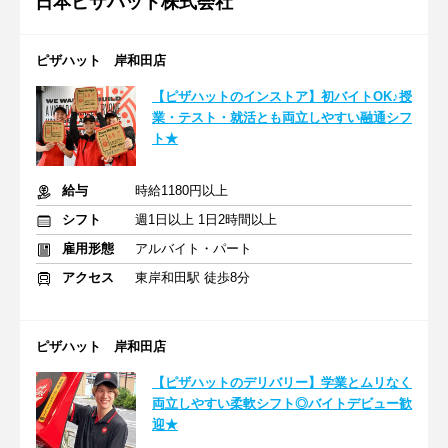
日本ピザハット株式会社
ピザハット 岸和田店
【ピザハットのインストア】初バイトOK♪授
業・テスト・就活とも両立しやすい融通シフ
ト★
給与
時給1180円以上
シフト
週1日以上 1日2時間以上
雇用形態
アルバイト・パート
アクセス
東岸和田駅 徒歩8分
ピザハット 岸和田店
【ピザハットのデリバリー】学業とムリなく
両立しやすい柔軟シフト◎バイトデビュー歓
迎★