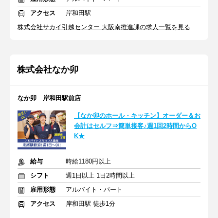
アクセス
岸和田駅
株式会社サカイ引越センター 大阪南推進課の求人一覧を見る
株式会社なか卯
なか卯 岸和田駅前店
【なか卯のホール・キッチン】オーダー＆お
会計はセルフ⇒簡単接客♪週1回2時間からO
K★
給与
時給1180円以上
シフト
週1日以上 1日2時間以上
雇用形態
アルバイト・パート
アクセス
岸和田駅 徒歩1分