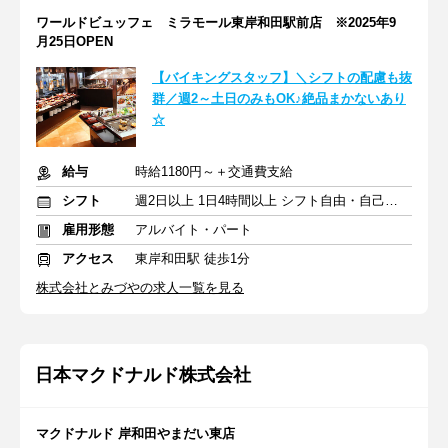
ワールドビュッフェ ミラモール東岸和田駅前店 ※2025年9
月25日OPEN
【バイキングスタッフ】＼シフトの配慮も抜
群／週2～土日のみもOK♪絶品まかないあり
☆
給与
時給1180円～＋交通費支給
シフト
週2日以上 1日4時間以上 シフト自由・自己申告
雇用形態
アルバイト・パート
アクセス
東岸和田駅 徒歩1分
株式会社とみづやの求人一覧を見る
日本マクドナルド株式会社
マクドナルド 岸和田やまだい東店