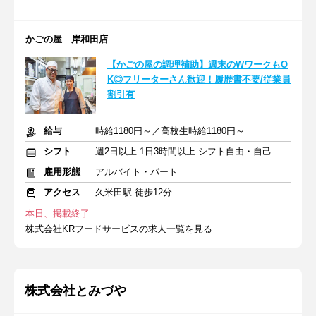
かごの屋 岸和田店
【かごの屋の調理補助】週末のWワークもO
K◎フリーターさん歓迎！履歴書不要/従業員
割引有
給与
時給1180円～／高校生時給1180円～
シフト
週2日以上 1日3時間以上 シフト自由・自己申告
雇用形態
アルバイト・パート
アクセス
久米田駅 徒歩12分
本日、掲載終了
株式会社KRフードサービスの求人一覧を見る
株式会社とみづや