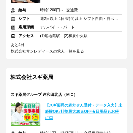
給与
時給1200円～+交通費
シフト
週2日以上 1日4時間以上 シフト自由・自己申告
雇用形態
アルバイト・パート
アクセス
(1)蛸地蔵駅 (2)和泉中央駅
あと4日
株式会社サンレディースの求人一覧を見る
株式会社スギ薬局
スギ薬局グループ 岸和田北店（ＭＣ）
【スギ薬局の処方せん受付・データ入力】未
経験OK♪社割最大30％OFF★日用品もお得
に◎