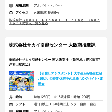
雇用形態
アルバイト・パート
アクセス
久米田駅 徒歩9分
株式会社Ｇｅｎｋｉ Ｇｌｏｂａｌ Ｄｉｎｉｎｇ Ｃｏｎｃ
ｅｐｔｓの求人一覧を見る
株式会社サカイ引越センター 大阪南推進課
株式会社サカイ引越センター 南大阪支社 （勤務地：岸和田市/
岸和田駅周辺）
【引越しアシスタント】大学生&高校生歓迎
♪週払い◎長期休暇中の単発もOK/バイト×運
動★
給与
時給1250円 ※18歳未満：時給1200円
シフト
週1日以上 1日4時間以上 シフト自由・自己申告
雇用形態
アルバイト・パート