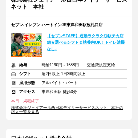
ネット 本社
セブン-イレブン ハートインJR東岸和田駅改札口店
【セブンSTAFF】通勤ラクラク◎駅チカ店
舗★選べるシフト＆扶養内OK！トイレ清掃
なし♪
給与
時給1190円～1588円 ＋交通費規定支給
シフト
週2日以上 1日3時間以上
雇用形態
アルバイト・パート
アクセス
東岸和田駅 徒歩0分
本日、掲載終了
株式会社ジェイアール西日本デイリーサービスネット 本社の
求人一覧を見る