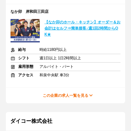
なか卯 岸和田三田店
【なか卯のホール・キッチン】オーダー＆お
会計はセルフ⇒簡単接客♪週1回2時間からO
K★
給与
時給1180円以上
シフト
週1日以上 1日2時間以上
雇用形態
アルバイト・パート
アクセス
和泉中央駅 車3分
この企業の求人一覧を見る
ダイコー株式会社