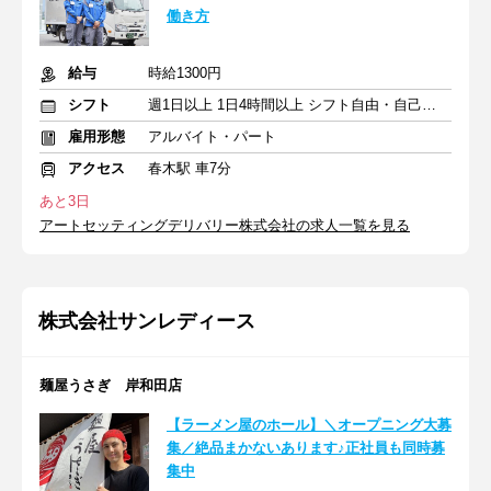
働き方
給与
時給1300円
シフト
週1日以上 1日4時間以上 シフト自由・自己申告
雇用形態
アルバイト・パート
アクセス
春木駅 車7分
あと3日
アートセッティングデリバリー株式会社の求人一覧を見る
株式会社サンレディース
麺屋うさぎ 岸和田店
【ラーメン屋のホール】＼オープニング大募
集／絶品まかないあります♪正社員も同時募
集中