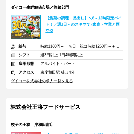
ダイコー生鮮卸値市場／惣菜部門
【惣菜の調理・品出し】＼8～12時限定バイ
ト！／週3日～のスキマで♪家庭・学業と両
立◎
給与
時給1180円～ ※日・祝は時給1260円～＋交通費一部支給
シフト
週3日以上 1日4時間以上
雇用形態
アルバイト・パート
アクセス
東岸和田駅 徒歩4分
ダイコー株式会社の求人一覧を見る
株式会社王将フードサービス
餃子の王将 岸和田南店