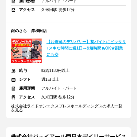
雇用形態
アルバイト・パート
アクセス
久米田駅 徒歩12分
銀のさら 岸和田店
【お寿司のデリバリー】初バイトにピッタリ
♪スキな時間に週1日～&短時間もOK★副業
にも◎
給与
時給1180円以上
シフト
週1日以上
雇用形態
アルバイト・パート
アクセス
久米田駅 徒歩12分
株式会社ライドオンエクスプレスホールディングスの求人一覧
を見る
株式会社ジェイアール西日本デイリーサービス