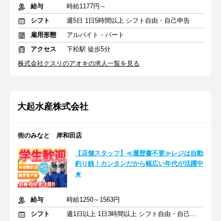
給与
時給1177円～
シフト
週5日 1日5時間以上 シフト自由・自己申告
雇用形態
アルバイト・パート
アクセス
下松駅 徒歩5分
株式会社クスリのアオキの求人一覧を見る
大起水産株式会社
街のみなと 岸和田店
【店舗スタッフ】≪履歴書不要≫レジは自動
釣り銭！カンタンだから幅広い年代が活躍中
★
給与
時給1250～1563円
シフト
週1日以上 1日3時間以上 シフト自由・自己申告