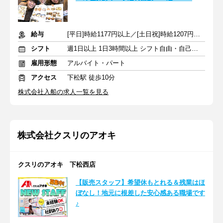
給与
[平日]時給1177円以上／[土日祝]時給1207円以上+交通費支給
シフト
週1日以上 1日3時間以上 シフト自由・自己申告
雇用形態
アルバイト・パート
アクセス
下松駅 徒歩10分
株式会社入船の求人一覧を見る
株式会社クスリのアオキ
クスリのアオキ 下松西店
【販売スタッフ】希望休もとれる＆残業はほ
ぼなし！地元に根差した安心感ある職場です
♪