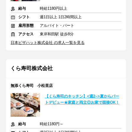
給与
時給1180円以上
シフト
週1日以上 1日2時間以上
雇用形態
アルバイト・パート
アクセス
東岸和田駅 徒歩8分
日本ピザハット株式会社 の求人一覧を見る
くら寿司株式会社
無添くら寿司 小松里店
【くら寿司のキッチン】<週2~>夏からパー
トデビュー★家庭と両立◎お家で面接OK！
給与
時給1180円～