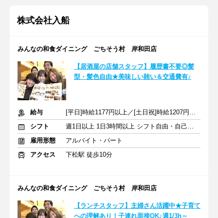
株式会社入船
みんなの和食ダイニング ごちそう村 岸和田店
【居酒屋の店舗スタッフ】履歴書不要◎髪
型・髪色自由★美味しい賄い＆交通費有♪
給与
[平日]時給1177円以上／[土日祝]時給1207円以上+交通費支給
シフト
週1日以上 1日3時間以上 シフト自由・自己申告
雇用形態
アルバイト・パート
アクセス
下松駅 徒歩10分
みんなの和食ダイニング ごちそう村 岸和田店
【ランチスタッフ】主婦さん活躍中★子育て
への理解あり！子連れ面接OK♪週1/3h～