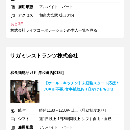
雇用形態
アルバイト・パート
アクセス
和泉大宮駅 徒歩84分
あと3日
株式会社ライフコーポレーションの求人一覧を見る
サガミレストランツ株式会社
和食麺処サガミ 岸和田店[0185]
【ホール・キッチン】未経験スタート応援＊
スキル不要♪食事補助あり◎かけもちOK!
給与
時給1180～1230円以上《昇給制度あり》
シフト
週1日以上 1日3時間以上 シフト自由・自己申告
雇用形態
アルバイト・パート