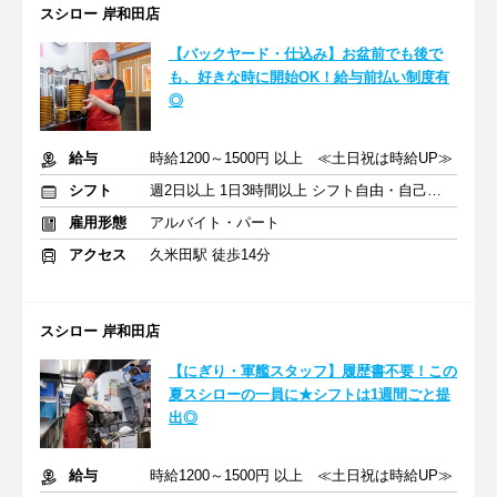
スシロー 岸和田店
【バックヤード・仕込み】お盆前でも後で
も、好きな時に開始OK！給与前払い制度有
◎
給与
時給1200～1500円 以上 ≪土日祝は時給UP≫
シフト
週2日以上 1日3時間以上 シフト自由・自己申告
雇用形態
アルバイト・パート
アクセス
久米田駅 徒歩14分
スシロー 岸和田店
【にぎり・軍艦スタッフ】履歴書不要！この
夏スシローの一員に★シフトは1週間ごと提
出◎
給与
時給1200～1500円 以上 ≪土日祝は時給UP≫