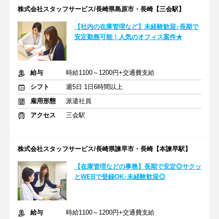
株式会社スタッフサービス/長崎県島原市・長崎【三会駅】
【社内の在庫管理など】未経験歓迎♪長期で
安定勤務可能！人気のオフィス案件★
給与
時給1100～1200円+交通費支給
シフト
週5日 1日6時間以上
雇用形態
派遣社員
アクセス
三会駅
株式会社スタッフサービス/長崎県諫早市・長崎【本諫早駅】
【在庫管理などの事務】長期で安定◎サクッ
とWEBで登録OK♪未経験歓迎◎
給与
時給1100～1200円+交通費支給