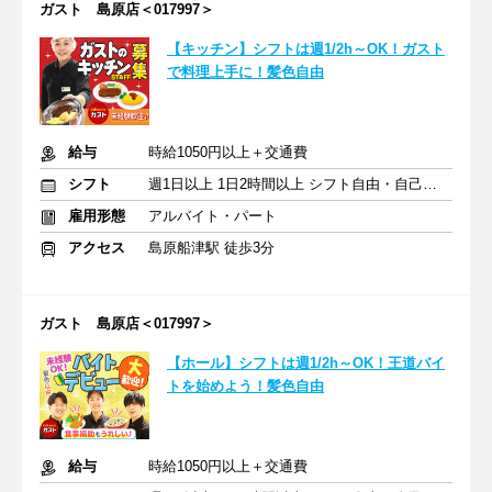
ガスト 島原店＜017997＞
【キッチン】シフトは週1/2h～OK！ガスト
で料理上手に！髪色自由
給与
時給1050円以上＋交通費
シフト
週1日以上 1日2時間以上 シフト自由・自己申告
雇用形態
アルバイト・パート
アクセス
島原船津駅 徒歩3分
ガスト 島原店＜017997＞
【ホール】シフトは週1/2h～OK！王道バイ
トを始めよう！髪色自由
給与
時給1050円以上＋交通費