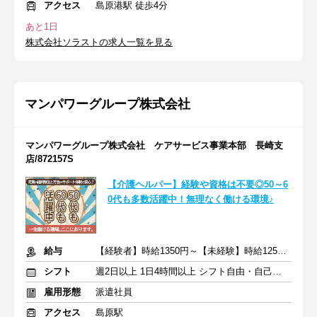
アクセス
島原港駅 徒歩4分
あと1日
株式会社ソラストの求人一覧を見る
マンパワーグループ株式会社
マンパワーグループ株式会社 ケアサービス事業本部 長崎支
店/872157S
【介護ヘルパー】経験や資格は不要◎50～6
0代も多数活躍中！無理なく働ける環境♪
給与
【経験者】時給1350円～【未経験】時給1250円～ ※交通費全額
シフト
週2日以上 1日4時間以上 シフト自由・自己申告
雇用形態
派遣社員
アクセス
島原駅