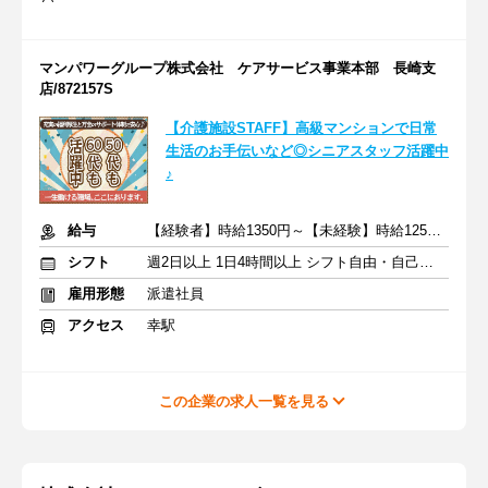
マンパワーグループ株式会社 ケアサービス事業本部 長崎支
店/872157S
【介護施設STAFF】高級マンションで日常
生活のお手伝いなど◎シニアスタッフ活躍中
♪
給与
【経験者】時給1350円～【未経験】時給1250円～ ※交通費全額
シフト
週2日以上 1日4時間以上 シフト自由・自己申告
雇用形態
派遣社員
アクセス
幸駅
この企業の求人一覧を見る