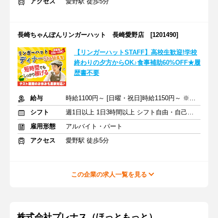
アクセス
愛野駅 徒歩5分
長崎ちゃんぽんリンガーハット 長崎愛野店 [1201490]
【リンガーハットSTAFF】高校生歓迎!学校
終わりの夕方からOK♪食事補助60%OFF★履
歴書不要
給与
時給1100円～ [日曜・祝日]時給1150円～ ※交通費支給
シフト
週1日以上 1日3時間以上 シフト自由・自己申告
雇用形態
アルバイト・パート
アクセス
愛野駅 徒歩5分
この企業の求人一覧を見る
株式会社プレナス（ほっともっと）