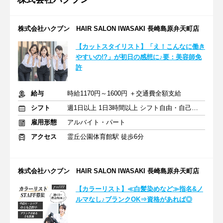
株式会社ハクブン HAIR SALON IWASAKI 長崎島原弁天町店
【カットスタイリスト】「え！こんなに働き
やすいの!?」が初日の感想に♪要：美容師免
許
給与
時給1170円～1600円 ＋交通費全額支給
シフト
週1日以上 1日3時間以上 シフト自由・自己申告
雇用形態
アルバイト・パート
アクセス
霊丘公園体育館駅 徒歩6分
株式会社ハクブン HAIR SALON IWASAKI 長崎島原弁天町店
【カラーリスト】≪白髪染めなど≫指名&ノ
ルマなし♪ブランクOK⇒資格があれば◎