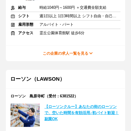
給与
時給1040円～1600円 ＋交通費全額支給
シフト
週1日以上 1日3時間以上 シフト自由・自己申告
雇用形態
アルバイト・パート
アクセス
霊丘公園体育館駅 徒歩6分
この企業の求人一覧を見る
ローソン（LAWSON）
ローソン 島原寺町（受付：6381522）
【ローソンクルー】あなたの街のローソン
で、空いた時間を有効活用♪初バイト歓迎！
副業OK