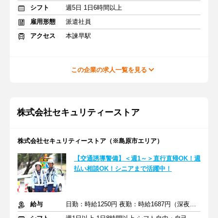
シフト
週5日 1日6時間以上
雇用形態
派遣社員
アクセス
本諫早駅
この企業の求人一覧を見る
株式会社セキュリティーストア
株式会社セキュリティーストア（※島原市エリア）
【交通誘導警備】＜週1～＞直行直帰OK！週
払い相談OK！シニアまで活躍中！
給与
日勤：時給1250円 夜勤：時給1687円（深夜割増を含む）+交通費