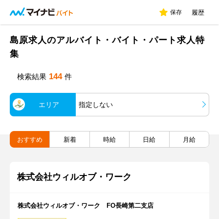
保存
履歴
島原求人のアルバイト・バイト・パート求人特
集
144
検索結果
件
エリア
指定しない
おすすめ
新着
時給
日給
月給
株式会社ウィルオブ・ワーク
株式会社ウィルオブ・ワーク FO長崎第二支店