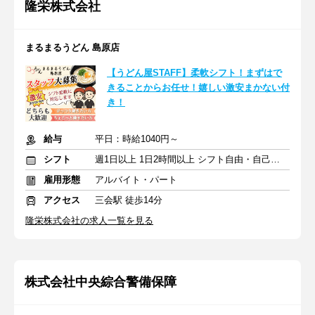
隆栄株式会社
まるまるうどん 島原店
【うどん屋STAFF】柔軟シフト！まずはで
きることからお任せ！嬉しい激安まかない付
き！
給与
平日：時給1040円～
シフト
週1日以上 1日2時間以上 シフト自由・自己申告
雇用形態
アルバイト・パート
アクセス
三会駅 徒歩14分
隆栄株式会社の求人一覧を見る
株式会社中央綜合警備保障