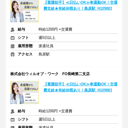
【看護助手】≪日払いOK≫車通勤OK！交通
費支給★有給休暇あり！島原駅_H109883
給与
時給1200円 +交通費
シフト
週5日以上
雇用形態
派遣社員
アクセス
島原駅
株式会社ウィルオブ・ワーク FO長崎第二支店
【看護助手】≪日払いOK≫車通勤OK！交通
費支給★有給休暇あり！島原駅_H109883
給与
時給1200円 +交通費
シフト
週5日以上
雇用形態
派遣社員