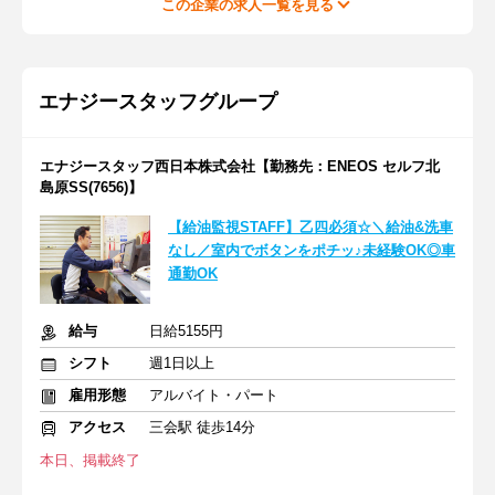
この企業の求人一覧を見る
エナジースタッフグループ
エナジースタッフ西日本株式会社【勤務先：ENEOS セルフ北
島原SS(7656)】
【給油監視STAFF】乙四必須☆＼給油&洗車
なし／室内でボタンをポチッ♪未経験OK◎車
通勤OK
給与
日給5155円
シフト
週1日以上
雇用形態
アルバイト・パート
アクセス
三会駅 徒歩14分
本日、掲載終了