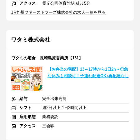
アクセス
霊丘公園体育館駅 徒歩5分
JR九州ファーストフーズ株式会社の求人一覧を見る
ワタミ株式会社
ワタミの宅食 長崎島原営業所【131】
【お弁当の宅配】13～17時から1日2h～◎急
な休みも相談可！子連れ配達OK♪再配達なし
給与
完全出来高制
シフト
週2日以上 1日2時間以上
雇用形態
業務委託
アクセス
三会駅