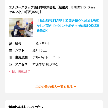
エナジースタッフ西日本株式会社【勤務先：ENEOS Dr.Drive
セルフ小川町店(7654)】
【給油監視STAFF】乙四必須☆＼給油&洗車
なし／室内でボタンをポチッ♪未経験OK◎車
通勤OK
給与
日給5800円
シフト
週1日以上
雇用形態
アルバイト・パート
アクセス
本諫早駅 徒歩16分
本日、掲載終了
この企業の求人一覧を見る
株式会社ハクブン