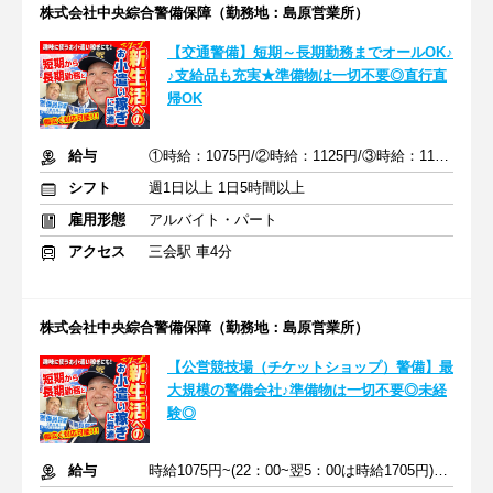
株式会社中央綜合警備保障（勤務地：島原営業所）
【交通警備】短期～長期勤務までオールOK♪
♪支給品も充実★準備物は一切不要◎直行直
帰OK
給与
①時給：1075円/②時給：1125円/③時給：1175円
シフト
週1日以上 1日5時間以上
雇用形態
アルバイト・パート
アクセス
三会駅 車4分
株式会社中央綜合警備保障（勤務地：島原営業所）
【公営競技場（チケットショップ）警備】最
大規模の警備会社♪準備物は一切不要◎未経
験◎
給与
時給1075円~(22：00~翌5：00は時給1705円)＋手当/交通費規定支給