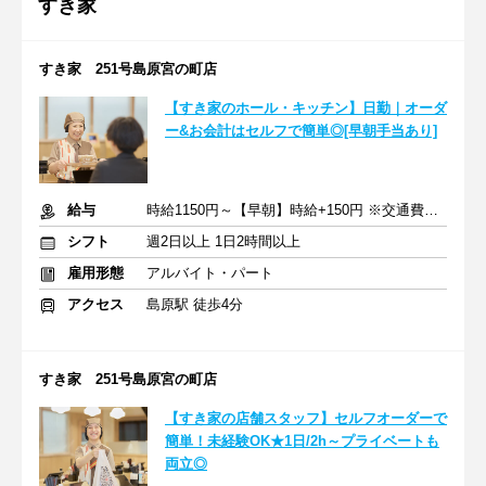
すき家
すき家 251号島原宮の町店
【すき家のホール・キッチン】日勤｜オーダ
ー&お会計はセルフで簡単◎[早朝手当あり]
給与
時給1150円～【早朝】時給+150円 ※交通費支給
シフト
週2日以上 1日2時間以上
雇用形態
アルバイト・パート
アクセス
島原駅 徒歩4分
すき家 251号島原宮の町店
【すき家の店舗スタッフ】セルフオーダーで
簡単！未経験OK★1日/2h～プライベートも
両立◎