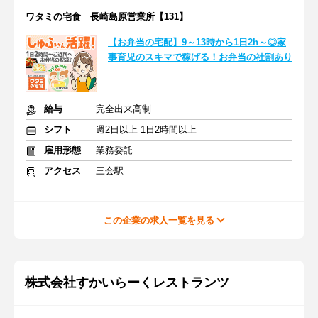
ワタミの宅食 長崎島原営業所【131】
【お弁当の宅配】9～13時から1日2h～◎家
事育児のスキマで稼げる！お弁当の社割あり
給与
完全出来高制
シフト
週2日以上 1日2時間以上
雇用形態
業務委託
アクセス
三会駅
この企業の求人一覧を見る
株式会社すかいらーくレストランツ