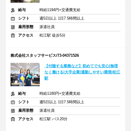
給与
時給1194円+交通費支給
シフト
週5日以上 1日7.5時間以上
雇用形態
派遣社員
アクセス
松江駅 徒歩5分
株式会社スタッフサービス/73-04371526
【付随する業務など】初めてでも安心|無理
なく働ける|大手企業|通勤しやすい環境|松江
駅
給与
時給1180円+交通費支給
シフト
週5日以上 1日7.5時間以上
雇用形態
派遣社員
アクセス
松江駅 バス20分