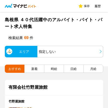
保存
履歴
島根県 ４０代活躍中のアルバイト・バイト・パ
ート求人特集
69
検索結果
件
エリア
指定しない
おすすめ
新着
時給
日給
月給
有限会社竹野屋旅館
竹野屋旅館