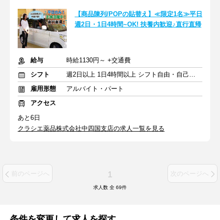
【商品陳列/POPの貼替え】≪限定1名≫平日
週2日・1日4時間~OK! 扶養内歓迎♪直行直帰
給与
時給1130円～ +交通費
シフト
週2日以上 1日4時間以上 シフト自由・自己申告
雇用形態
アルバイト・パート
アクセス
あと6日
クラシエ薬品株式会社中四国支店の求人一覧を見る
1
前のページへ
次のページへ
求人数 全
69
件
条件を変更して求人を探す