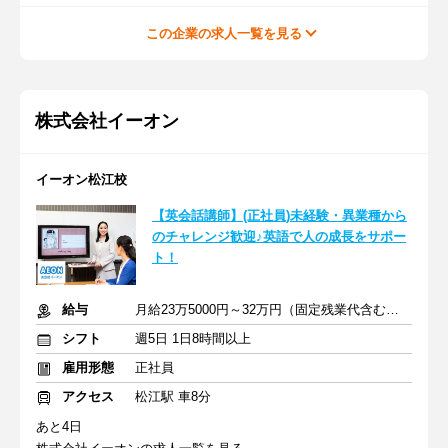
この企業の求人一覧を見る
株式会社イーオン
イーオン松江校
【英会話講師】(正社員)未経験・異業種から
のチャレンジ歓迎♪英語で人の成長をサポー
ト！
給与
月給23万5000円～32万円（固定残業代含む） ※別途交通費支給
シフト
週5日 1日8時間以上
雇用形態
正社員
アクセス
松江駅 車8分
あと4日