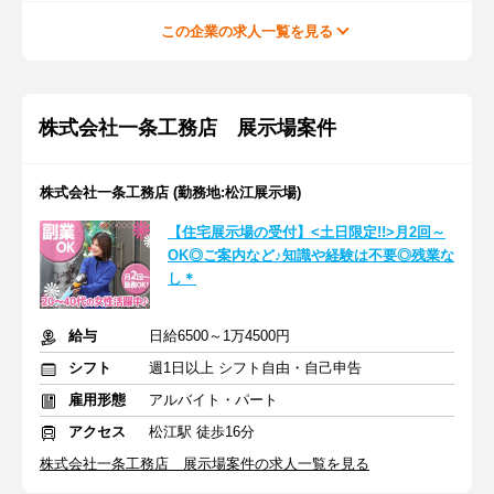
この企業の求人一覧を見る
株式会社一条工務店 展示場案件
株式会社一条工務店 (勤務地:松江展示場)
【住宅展示場の受付】<土日限定!!>月2回～
OK◎ご案内など♪知識や経験は不要◎残業な
し＊
給与
日給6500～1万4500円
シフト
週1日以上 シフト自由・自己申告
雇用形態
アルバイト・パート
アクセス
松江駅 徒歩16分
株式会社一条工務店 展示場案件の求人一覧を見る