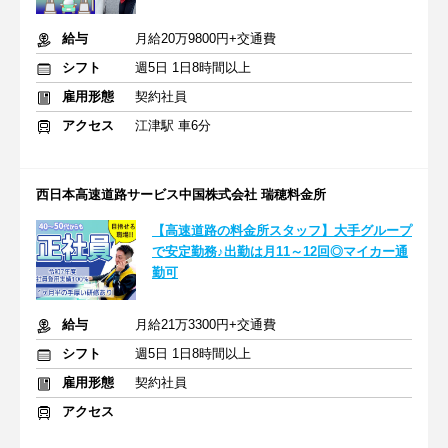
給与
月給20万9800円+交通費
シフト
週5日 1日8時間以上
雇用形態
契約社員
アクセス
江津駅 車6分
西日本高速道路サービス中国株式会社 瑞穂料金所
【高速道路の料金所スタッフ】大手グループ
で安定勤務♪出勤は月11～12回◎マイカー通
勤可
給与
月給21万3300円+交通費
シフト
週5日 1日8時間以上
雇用形態
契約社員
アクセス