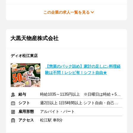
この企業の求人一覧を見る
大黒天物産株式会社
ディオ松江東店
【惣菜のパック詰め】家計の足しに♪料理経
験は不問！レシピ有！シフト自由★
給与
時給1035～1135円以上 ※日曜日は時給＋50円
シフト
週2日以上 1日5時間以上 シフト自由・自己申告
雇用形態
アルバイト・パート
アクセス
松江駅 車8分