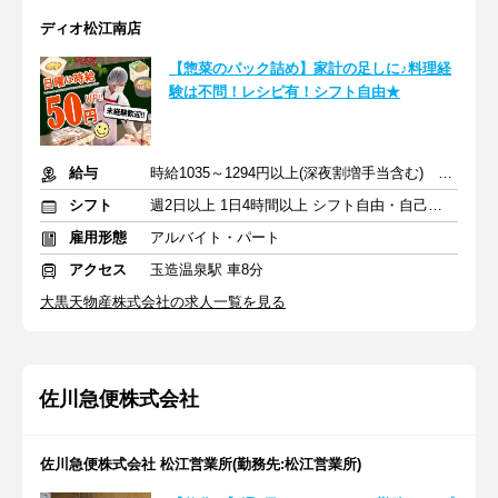
ディオ松江南店
【惣菜のパック詰め】家計の足しに♪料理経
験は不問！レシピ有！シフト自由★
給与
時給1035～1294円以上(深夜割増手当含む) ※日曜日は時給＋50円
シフト
週2日以上 1日4時間以上 シフト自由・自己申告
雇用形態
アルバイト・パート
アクセス
玉造温泉駅 車8分
大黒天物産株式会社の求人一覧を見る
佐川急便株式会社
佐川急便株式会社 松江営業所(勤務先:松江営業所)