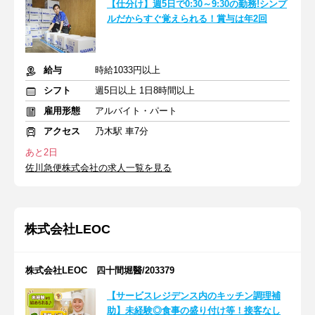
【仕分け】週5日で0:30～9:30の勤務!シンプ
ルだからすぐ覚えられる！賞与は年2回
給与
時給1033円以上
シフト
週5日以上 1日8時間以上
雇用形態
アルバイト・パート
アクセス
乃木駅 車7分
あと2日
佐川急便株式会社の求人一覧を見る
株式会社LEOC
株式会社LEOC 四十間堀醫/203379
【サービスレジデンス内のキッチン調理補
助】未経験◎食事の盛り付け等！接客なし