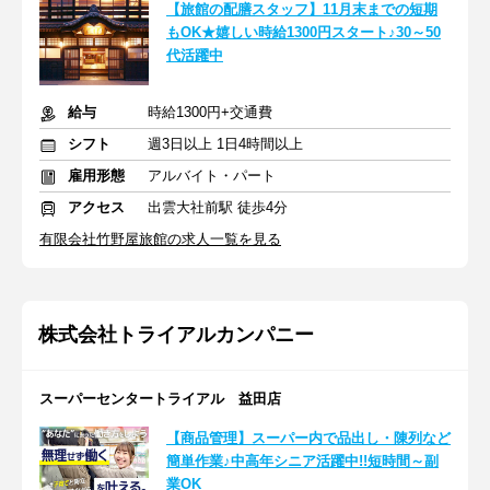
【旅館の配膳スタッフ】11月末までの短期
もOK★嬉しい時給1300円スタート♪30～50
代活躍中
給与
時給1300円+交通費
シフト
週3日以上 1日4時間以上
雇用形態
アルバイト・パート
アクセス
出雲大社前駅 徒歩4分
有限会社竹野屋旅館の求人一覧を見る
株式会社トライアルカンパニー
スーパーセンタートライアル 益田店
【商品管理】スーパー内で品出し・陳列など
簡単作業♪中高年シニア活躍中!!短時間～副
業OK