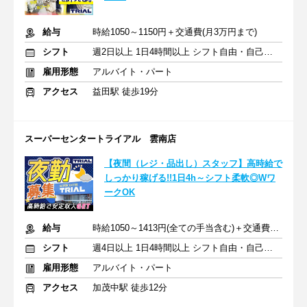
給与
時給1050～1150円＋交通費(月3万円まで)
シフト
週2日以上 1日4時間以上 シフト自由・自己申告
雇用形態
アルバイト・パート
アクセス
益田駅 徒歩19分
スーパーセンタートライアル 雲南店
【夜間（レジ・品出し）スタッフ】高時給で
しっかり稼げる!!1日4h～シフト柔軟◎Wワ
ークOK
給与
時給1050～1413円(全ての手当含む)＋交通費(月3万円まで)
シフト
週4日以上 1日4時間以上 シフト自由・自己申告
雇用形態
アルバイト・パート
アクセス
加茂中駅 徒歩12分