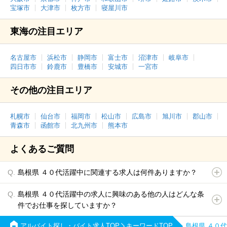
宝塚市
大津市
枚方市
寝屋川市
東海の注目エリア
名古屋市
浜松市
静岡市
富士市
沼津市
岐阜市
四日市市
鈴鹿市
豊橋市
安城市
一宮市
その他の注目エリア
札幌市
仙台市
福岡市
松山市
広島市
旭川市
郡山市
青森市
函館市
北九州市
熊本市
よくあるご質問
島根県 ４０代活躍中に関連する求人は何件ありますか？
島根県 ４０代活躍中の求人に興味のある他の人はどんな条
件でお仕事を探していますか？
アルバイト探し・バイト求人TOP
キーワードTOP
島根県 ４０