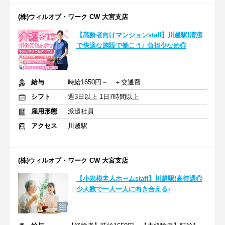
(株)ウィルオブ・ワーク CW 大宮支店
【高齢者向けマンションstaff】川越駅!清潔
で快適な施設で働こう♪ 負担少なめ◎
給与
時給1650円～ ＋交通費
シフト
週3日以上 1日7時間以上
雇用形態
派遣社員
アクセス
川越駅
(株)ウィルオブ・ワーク CW 大宮支店
【小規模老人ホームstaff】川越駅!高待遇◎
少人数で一人一人に向き合える♪