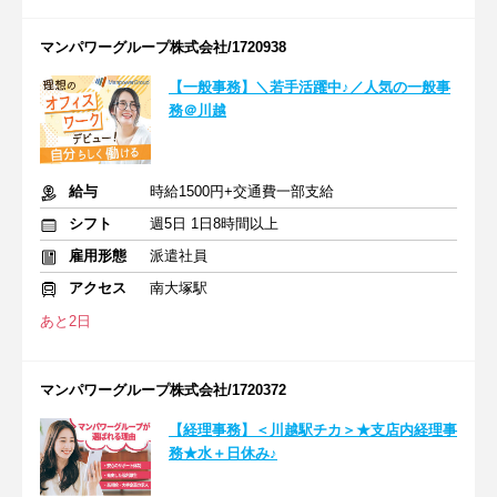
マンパワーグループ株式会社/1720938
【一般事務】＼若手活躍中♪／人気の一般事
務＠川越
給与
時給1500円+交通費一部支給
シフト
週5日 1日8時間以上
雇用形態
派遣社員
アクセス
南大塚駅
あと2日
マンパワーグループ株式会社/1720372
【経理事務】＜川越駅チカ＞★支店内経理事
務★水＋日休み♪