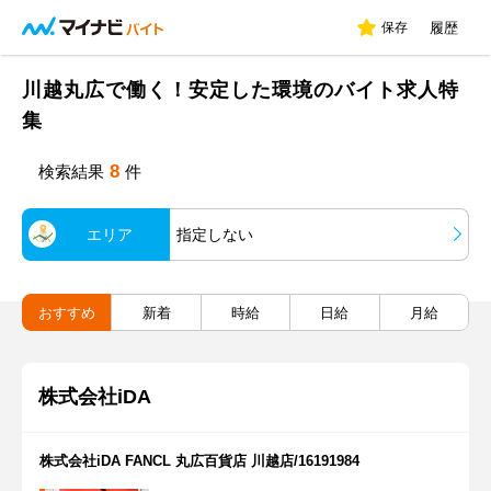
保存
履歴
川越丸広で働く！安定した環境のバイト求人特
集
8
検索結果
件
エリア
指定しない
おすすめ
新着
時給
日給
月給
株式会社iDA
株式会社iDA FANCL 丸広百貨店 川越店/16191984