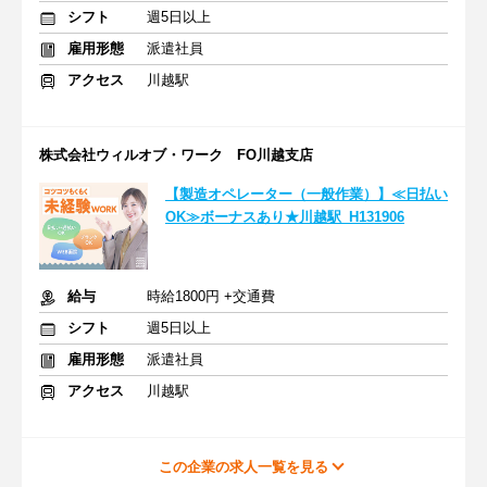
シフト
週5日以上
雇用形態
派遣社員
アクセス
川越駅
株式会社ウィルオブ・ワーク FO川越支店
【製造オペレーター（一般作業）】≪日払い
OK≫ボーナスあり★川越駅_H131906
給与
時給1800円 +交通費
シフト
週5日以上
雇用形態
派遣社員
アクセス
川越駅
この企業の求人一覧を見る