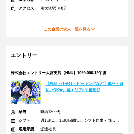
アクセス
南大塚駅 車8分
この企業の求人一覧を見る
エントリー
株式会社エントリー大宮支店【HNU】1059-006-12午後
【検品・仕分け・ピッキングなど】単発・日
払いOK★川越エリア×午後勤◎
給与
時給1300円
シフト
週1日以上 1日8時間以上 シフト自由・自己申告
雇用形態
派遣社員