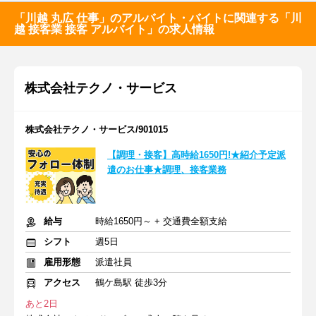
「川越 丸広 仕事」のアルバイト・バイトに関連する「川
越 接客業 接客 アルバイト」の求人情報
株式会社テクノ・サービス
株式会社テクノ・サービス/901015
【調理・接客】高時給1650円!★紹介予定派
遣のお仕事★調理、接客業務
給与
時給1650円～ + 交通費全額支給
シフト
週5日
雇用形態
派遣社員
アクセス
鶴ケ島駅 徒歩3分
あと2日