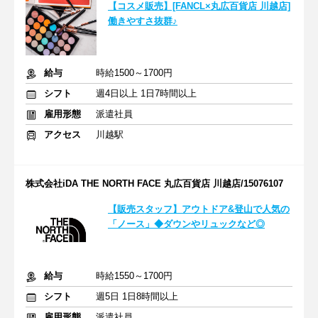
【コスメ販売】[FANCL×丸広百貨店 川越店]
働きやすさ抜群♪
給与
時給1500～1700円
シフト
週4日以上 1日7時間以上
雇用形態
派遣社員
アクセス
川越駅
株式会社iDA THE NORTH FACE 丸広百貨店 川越店/15076107
【販売スタッフ】アウトドア&登山で人気の
「ノース」◆ダウンやリュックなど◎
給与
時給1550～1700円
シフト
週5日 1日8時間以上
雇用形態
派遣社員