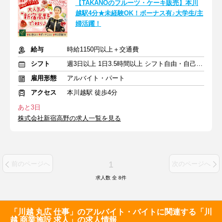
【TAKANOのフルーツ・ケーキ販売】本川
越駅4分★未経験OK！ボーナス有♪大学生/主
婦活躍！
給与
時給1150円以上＋交通費
シフト
週3日以上 1日3.5時間以上 シフト自由・自己申告
雇用形態
アルバイト・パート
アクセス
本川越駅 徒歩4分
あと3日
株式会社新宿高野の求人一覧を見る
1
前のページへ
次のページへ
求人数 全
8
件
「川越 丸広 仕事」のアルバイト・バイトに関連する「川
越 商業施設 求人」の求人情報