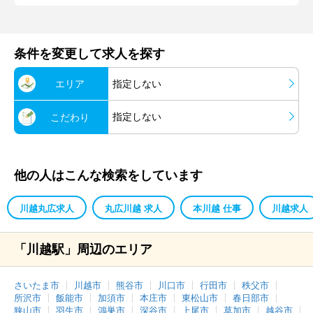
条件を変更して求人を探す
エリア
指定しない
指定しない
こだわり
他の人はこんな検索をしています
川越丸広求人
丸広川越 求人
本川越 仕事
川越求人
「川越駅」周辺のエリア
さいたま市
川越市
熊谷市
川口市
行田市
秩父市
所沢市
飯能市
加須市
本庄市
東松山市
春日部市
狭山市
羽生市
鴻巣市
深谷市
上尾市
草加市
越谷市