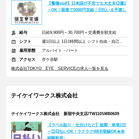
【警備staff】日本語が不安でも大丈夫◎週1
～OK！面接で2000円支給！日払い＆手渡し
給与
日給9,900円～30,700円＋交通費全額支給
シフト
週1日以上 1日1時間以上 シフト自由・自己申告
雇用形態
アルバイト・パート
アクセス
市ケ谷駅
株式会社TOKYO EYE SERVICEの求人一覧を見る
テイケイワークス株式会社
テイケイワークス株式会社 新宿中央支店/TW110SMB0609
【ラベル貼り・仕分けなど】短期・単発1日
～◎日払いOK！ラクラクWEB登録OK★未
経験歓迎♪