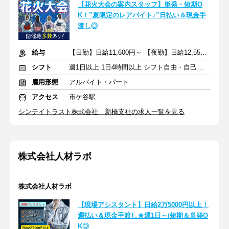
【花火大会の案内スタッフ】単発・短期O
K！”夏限定のレアバイト♪”日払い＆現金手
渡し◎
給与
【日勤】日給11,600円～ 【夜勤】日給12,550円～
シフト
週1日以上 1日4時間以上 シフト自由・自己申告
雇用形態
アルバイト・パート
アクセス
市ケ谷駅
シンテイトラスト株式会社 新橋支社の求人一覧を見る
株式会社人材ラボ
株式会社人材ラボ
【現場アシスタント】日給2万5000円以上！
週払い＆現金手渡し★週1日～/短期＆単発O
K◎