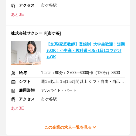
アクセス
市ケ谷駅
あと3日
株式会社サクシード[市ケ谷]
【文系/家庭教師】登録制│大学生歓迎！短期
もOK！小中高・教科選べる♪1日1コマだけ
もOK
給与
1コマ（90分）2700～6000円/（120分）3600～1万2000円 +交通費
シフト
週1日以上 1日1.5時間以上 シフト自由・自己申告
雇用形態
アルバイト・パート
アクセス
市ケ谷駅
あと3日
この企業の求人一覧を見る