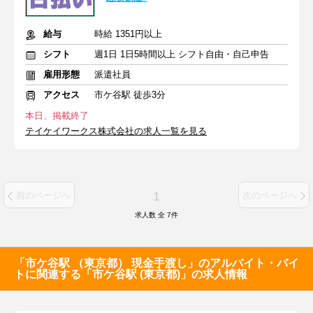
給与
時給 1351円以上
シフト
週1日 1日5時間以上 シフト自由・自己申告
雇用形態
派遣社員
アクセス
市ケ谷駅 徒歩3分
本日、掲載終了
テイケイワークス株式会社の求人一覧を見る
1
前のページへ
次のページへ
求人数 全
7
件
「市ケ谷駅 （東京都） 現金手渡し」のアルバイト・バイ
トに関連する「市ケ谷駅 (東京都)」の求人情報