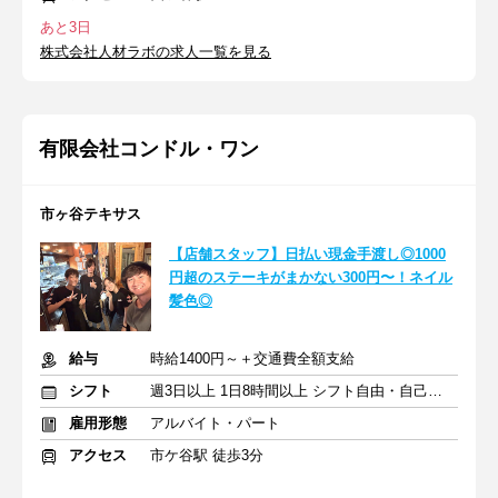
あと3日
株式会社人材ラボの求人一覧を見る
有限会社コンドル・ワン
市ヶ谷テキサス
【店舗スタッフ】日払い現金手渡し◎1000
円超のステーキがまかない300円〜！ネイル
髪色◎
給与
時給1400円～＋交通費全額支給
シフト
週3日以上 1日8時間以上 シフト自由・自己申告
雇用形態
アルバイト・パート
アクセス
市ケ谷駅 徒歩3分