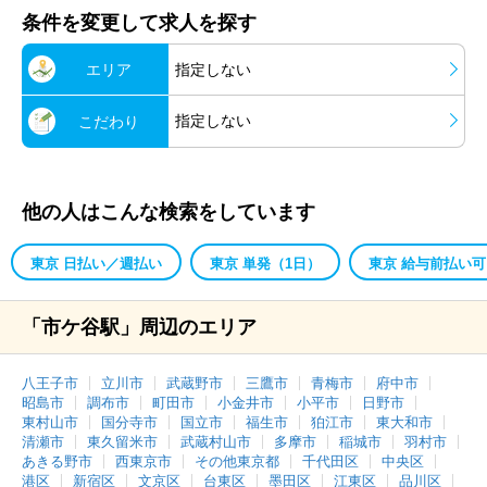
条件を変更して求人を探す
エリア
指定しない
指定しない
こだわり
他の人はこんな検索をしています
東京 日払い／週払い
東京 単発（1日）
東京 給与前払い可
「市ケ谷駅」周辺のエリア
八王子市
立川市
武蔵野市
三鷹市
青梅市
府中市
昭島市
調布市
町田市
小金井市
小平市
日野市
東村山市
国分寺市
国立市
福生市
狛江市
東大和市
清瀬市
東久留米市
武蔵村山市
多摩市
稲城市
羽村市
あきる野市
西東京市
その他東京都
千代田区
中央区
港区
新宿区
文京区
台東区
墨田区
江東区
品川区