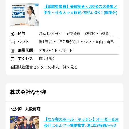
【試験監督員】登録制★＼300名の大募集／
学生～社会人⇒大歓迎♪前払いOK！(稼働分)
給与
時給1300円～ ＋交通費 ※試験・役割により手当あり
シフト
週1日以上 1日7.5時間以上 シフト自由・自己申告
雇用形態
アルバイト・パート
アクセス
市ケ谷駅
全国試験運営センターの求人一覧を見る
株式会社なか卯
なか卯 九段南店
【なか卯のホール・キッチン】オーダー＆お
会計はセルフ⇒簡単接客♪週1回2時間からO