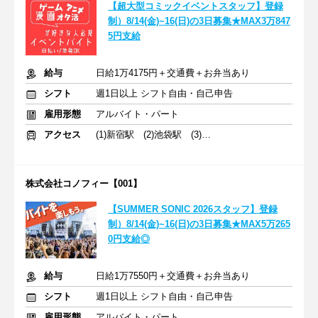
【超大型コミックイベントスタッフ】登録
制）8/14(金)~16(日)の3日募集★MAX3万847
5円支給
給与
日給1万4175円＋交通費＋お弁当あり
シフト
週1日以上 シフト自由・自己申告
雇用形態
アルバイト・パート
アクセス
(1)新宿駅 (2)池袋駅 (3)渋谷駅
株式会社コノフィー【001】
【SUMMER SONIC 2026スタッフ】登録
制）8/14(金)~16(日)の3日募集★MAX5万265
0円支給◎
給与
日給1万7550円＋交通費＋お弁当あり
シフト
週1日以上 シフト自由・自己申告
雇用形態
アルバイト・パート