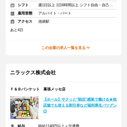
シフト
週1日以上 1日6時間以上 シフト自由・自己申告
雇用形態
アルバイト・パート
アクセス
池袋駅
あと4日
この企業の求人一覧を見る
ニラックス株式会社
Ｆ＆Ｂバンケット 幕張メッセ店
【ホール】サクッと"朝活"感覚で働ける★他
店舗でも使える割引券など福利厚生バツグン
◎
給与
時給1140円以上＋交通費