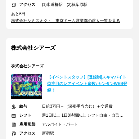
アクセス
(1)水道橋駅 (2)秋葉原駅
あと6日
株式会社シミズオクト 東京ドーム営業部の求人一覧を見る
株式会社シアーズ
株式会社シアーズ
【イベントスタッフ】[登録制]スキマバイト
◎注目のレアイベント多数♪カンタンWEB登
録！
給与
日給3万円～（深夜手当含む）＋交通費
シフト
週1日以上 1日8時間以上 シフト自由・自己申告
雇用形態
アルバイト・パート
アクセス
新宿駅