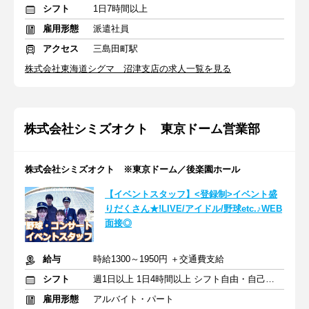
シフト
1日7時間以上
雇用形態
派遣社員
アクセス
三島田町駅
株式会社東海道シグマ 沼津支店の求人一覧を見る
株式会社シミズオクト 東京ドーム営業部
株式会社シミズオクト ※東京ドーム／後楽園ホール
【イベントスタッフ】<登録制>イベント盛
りだくさん★!LIVE/アイドル/野球etc.♪WEB
面接◎
給与
時給1300～1950円 ＋交通費支給
シフト
週1日以上 1日4時間以上 シフト自由・自己申告
雇用形態
アルバイト・パート