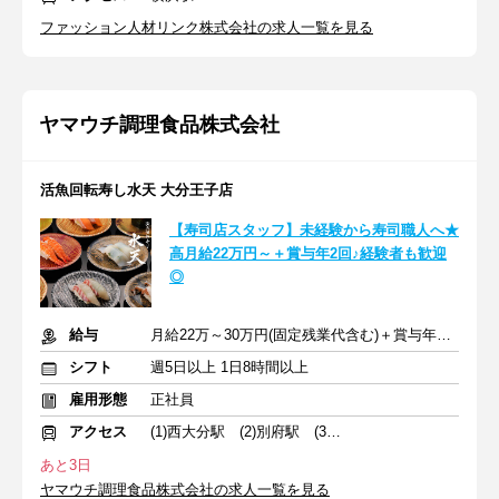
ファッション人材リンク株式会社の求人一覧を見る
ヤマウチ調理食品株式会社
活魚回転寿し水天 大分王子店
【寿司店スタッフ】未経験から寿司職人へ★
高月給22万円～＋賞与年2回♪経験者も歓迎
◎
給与
月給22万～30万円(固定残業代含む)＋賞与年2回＋交通費
シフト
週5日以上 1日8時間以上
雇用形態
正社員
アクセス
(1)西大分駅 (2)別府駅 (3)高城駅
あと3日
ヤマウチ調理食品株式会社の求人一覧を見る