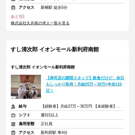
アクセス
新橋駅 徒歩5分
あと3日
株式会社久兵衛の求人一覧を見る
すし清次郎 イオンモール新利府南館
すし清次郎 イオンモール新利府南館
【寿司店の調理スタッフ】飲食だけど、休日
もしっかり取得！月給25万～30万×年休110
日！
給与
【経験者】月給27万～30万円 【未経験者】月給25万円
シフト
週5日以上
雇用形態
正社員
アクセス
新利府駅 車4分