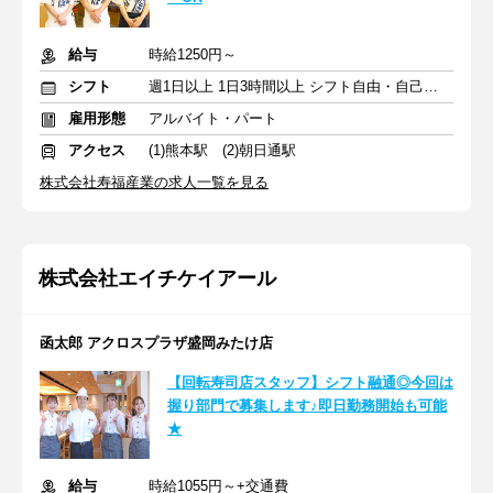
給与
時給1250円～
シフト
週1日以上 1日3時間以上 シフト自由・自己申告
雇用形態
アルバイト・パート
アクセス
(1)熊本駅 (2)朝日通駅
株式会社寿福産業の求人一覧を見る
株式会社エイチケイアール
函太郎 アクロスプラザ盛岡みたけ店
【回転寿司店スタッフ】シフト融通◎今回は
握り部門で募集します♪即日勤務開始も可能
★
給与
時給1055円～+交通費