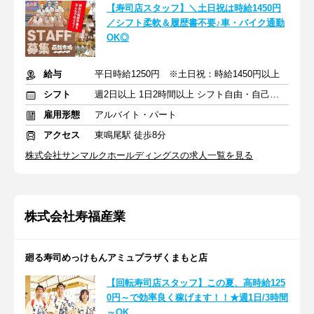
【寿司店スタッフ】＼土日祝は時給1450円
／シフト柔軟＆履歴書不要♪車・バイク通勤
OK◎
給与
平日時給1250円 ※土日祝：時給1450円以上
シフト
週2日以上 1日2時間以上 シフト自由・自己申告
雇用形態
アルバイト・パート
アクセス
東鳴尾駅 徒歩8分
株式会社サンマルクホールディングスの求人一覧を見る
株式会社寿福産業
廻る寿司めっけもんアミュプラザくまもと店
【回転寿司店スタッフ】この夏、高時給125
0円～で効率良く稼げます！！★週1日/3時間
～OK