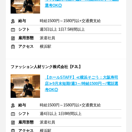
選考OK◎
給与
時給1500円～1580円以+交通費支給
シフト
週3日以上 1日7.5時間以上
雇用形態
派遣社員
アクセス
横浜駅
ファッション人材リンク株式会社【FJL】
【ホールSTAFF】≪横浜そごう：大阪寿司
店≫9月末短期/週3～/時給1500円～/電話選
考OK◎
給与
時給1500円～1580円以+交通費支給
シフト
週4日以上 1日8時間以上
雇用形態
派遣社員
アクセス
横浜駅