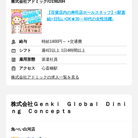
株式会社アドミック/O19820H
【百貨店内の寿司店ホールスタッフ】<駅直
結>日払いOK★30～40代の女性活躍♪
給与
時給1400円～ +交通費
シフト
週4日以上 1日4時間以上
雇用形態
派遣社員
アクセス
心斎橋駅
株式会社アドミックの求人一覧を見る
株式会社Ｇｅｎｋｉ Ｇｌｏｂａｌ Ｄｉｎｉ
ｎｇ Ｃｏｎｃｅｐｔｓ
魚べい白河店