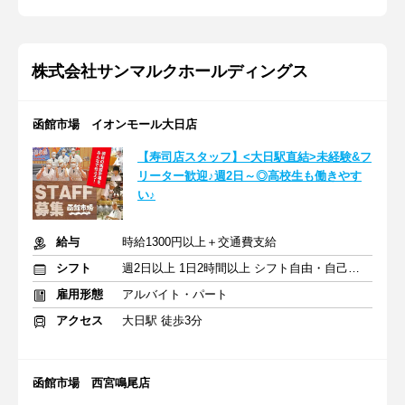
株式会社サンマルクホールディングス
函館市場 イオンモール大日店
【寿司店スタッフ】<大日駅直結>未経験&フ
リーター歓迎♪週2日～◎高校生も働きやす
い♪
給与
時給1300円以上＋交通費支給
シフト
週2日以上 1日2時間以上 シフト自由・自己申告
雇用形態
アルバイト・パート
アクセス
大日駅 徒歩3分
函館市場 西宮鳴尾店