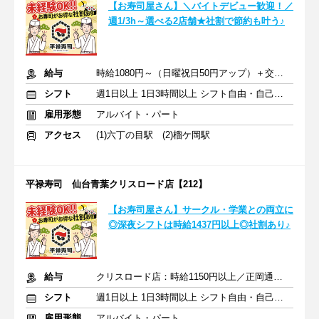
【お寿司屋さん】＼バイトデビュー歓迎！／
週1/3h～選べる2店舗★社割で節約も叶う♪
給与
時給1080円～（日曜祝日50円アップ）＋交通費規定支給
シフト
週1日以上 1日3時間以上 シフト自由・自己申告
雇用形態
アルバイト・パート
アクセス
(1)六丁の目駅 (2)榴ケ岡駅
平禄寿司 仙台青葉クリスロード店【212】
【お寿司屋さん】サークル・学業との両立に
◎深夜シフトは時給1437円以上◎社割あり♪
給与
クリスロード店：時給1150円以上／正岡通店：時給1050円以上
シフト
週1日以上 1日3時間以上 シフト自由・自己申告
雇用形態
アルバイト・パート