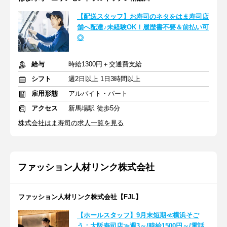
【配送スタッフ】お寿司のネタをはま寿司店
舗へ配達♪未経験OK！履歴書不要＆前払い可
◎
給与
時給1300円＋交通費支給
シフト
週2日以上 1日3時間以上
雇用形態
アルバイト・パート
アクセス
新馬場駅 徒歩5分
株式会社はま寿司の求人一覧を見る
ファッション人材リンク株式会社
ファッション人材リンク株式会社【FJL】
【ホールスタッフ】9月末短期≪横浜そご
う：大阪寿司店≫週3～/時給1500円～/電話