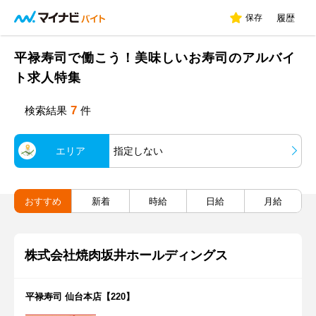
保存
履歴
平禄寿司で働こう！美味しいお寿司のアルバイ
ト求人特集
7
検索結果
件
エリア
指定しない
おすすめ
新着
時給
日給
月給
株式会社焼肉坂井ホールディングス
平禄寿司 仙台本店【220】