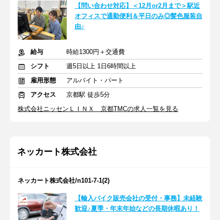
【問い合わせ対応】＜12月or2月まで＞駅近
オフィスで通勤便利＆平日のみ◎髪色服装自
由♪
給与
時給1300円＋交通費
シフト
週5日以上 1日6時間以上
雇用形態
アルバイト・パート
アクセス
京都駅 徒歩5分
株式会社ニッセンＬＩＮＸ 京都TMCの求人一覧を見る
ネッカート株式会社
ネッカート株式会社/n101-7-1(2)
【輸入バイク販売会社の受付・事務】未経験
歓迎♪夏季・年末年始などの長期休暇あり！