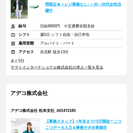
間限定★＜レジ業務なし♪＞30～50代女性活
躍中
給与
日給8800円 ※交通費全額支給
シフト
週5日 シフト自由・自己申告
雇用形態
アルバイト・パート
アクセス
浜北駅 徒歩13分
あと5日
ヤマトインターナショナル株式会社の求人一覧を見る
アデコ株式会社
アデコ株式会社 松本支社_A01472185
【事務スタッフ】<年末まで>9月開始＊こつ
こつデータ入力＆事務サポ＠東御市