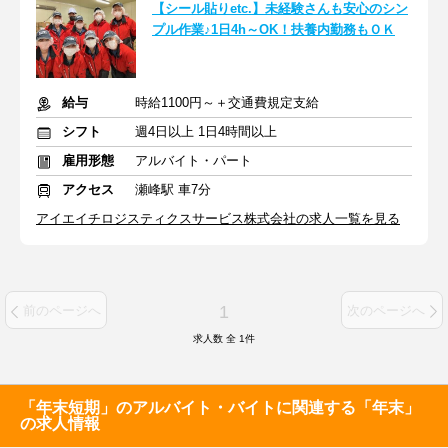
【シール貼りetc.】未経験さんも安心のシン
プル作業♪1日4h～OK！扶養内勤務もＯＫ
給与
時給1100円～＋交通費規定支給
シフト
週4日以上 1日4時間以上
雇用形態
アルバイト・パート
アクセス
瀬峰駅 車7分
アイエイチロジスティクスサービス株式会社の求人一覧を見る
1
前のページへ
次のページへ
求人数 全
1
件
「年末短期」のアルバイト・バイトに関連する「年末」
の求人情報