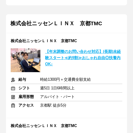
株式会社ニッセンＬＩＮＸ 京都TMC
株式会社ニッセンＬＩＮＸ 京都TMC
【年末調整のお問い合わせ対応】(長期)未経
験スタート≪約9割≫おしゃれ自由◎扶養内
OK♪
給与
時給1300円＋交通費全額支給
シフト
週5日 1日6時間以上
雇用形態
アルバイト・パート
アクセス
京都駅 徒歩5分
株式会社ニッセンＬＩＮＸ 京都TMC