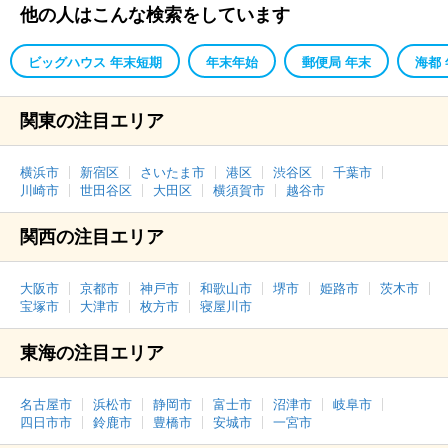
他の人はこんな検索をしています
ビッグハウス 年末短期
年末年始
郵便局 年末
海都
関東の注目エリア
横浜市
新宿区
さいたま市
港区
渋谷区
千葉市
川崎市
世田谷区
大田区
横須賀市
越谷市
関西の注目エリア
大阪市
京都市
神戸市
和歌山市
堺市
姫路市
茨木市
宝塚市
大津市
枚方市
寝屋川市
東海の注目エリア
名古屋市
浜松市
静岡市
富士市
沼津市
岐阜市
四日市市
鈴鹿市
豊橋市
安城市
一宮市