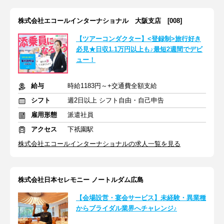
株式会社エコールインターナショナル 大阪支店 [008]
【ツアーコンダクター】<登録制>旅行好き
必見★日収1.1万円以上も♪最短2週間でデビ
ュー！
給与
時給1183円～+交通費全額支給
シフト
週2日以上 シフト自由・自己申告
雇用形態
派遣社員
アクセス
下祇園駅
株式会社エコールインターナショナルの求人一覧を見る
株式会社日本セレモニー ノートルダム広島
【会場設営・宴会サービス】未経験・異業種
からブライダル業界へチャレンジ♪