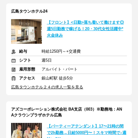
広島タウンホテル24
【フロント】<日勤>落ち着いて働けます◎
週5日勤務で稼げる！20・30代女性活躍中*
火金休み
給与
時給1250円～+交通費
シフト
週5日
雇用形態
アルバイト・パート
アクセス
銀山町駅 徒歩5分
広島タウンホテル２４の求人一覧を見る
アズコーポレーション株式会社 BA支店（003）※勤務地：AN
Aクラウンプラザホテル広島
【パーティーアテンダント】17〜21時の間
で2h勤務→日給5000円〜！スキマ時間で♪週