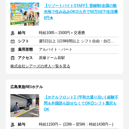
【リゾートバイトSTAFF】登録制/全国の観
光地で住み込みOK!2カ月で50万GET!生活費
0円★
給与
時給1085～1500円＋交通費
シフト
週5日以上 1日8時間以上 シフト自由・自己申告
雇用形態
アルバイト・パート
アクセス
原爆ドーム前駅
株式会社シアーズの求人一覧を見る
広島東急REIホテル
【ホテルフロント】[平和大通り沿い] 経験不
問＆外国語も話せなくてOK◎シフト選択も
OK
給与
時給1150円～ (22時～翌5時：時給1438円～)