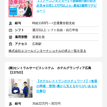
【ツアーコンダクター】<登録制>旅行好き
必見★日収1.1万円以上も♪最短2週間でデビ
ュー！
給与
時給1183円～+交通費全額支給
シフト
週2日以上 シフト自由・自己申告
雇用形態
派遣社員
アクセス
広島駅
株式会社エコールインターナショナルの求人一覧を見る
(株)セントラルサービスシステム ホテルグランヴィア広島
【137SO】
【ホテルレストランのスチュワード】<食器
の準備・管理>裏から支えるやりがいあるお
仕事◎
給与
月給22万円～30万円