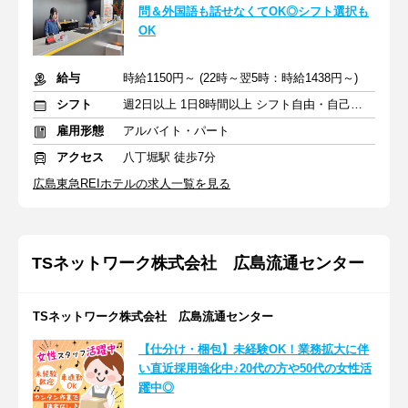
問＆外国語も話せなくてOK◎シフト選択も
OK
給与
時給1150円～ (22時～翌5時：時給1438円～)
シフト
週2日以上 1日8時間以上 シフト自由・自己申告
雇用形態
アルバイト・パート
アクセス
八丁堀駅 徒歩7分
広島東急REIホテルの求人一覧を見る
TSネットワーク株式会社 広島流通センター
TSネットワーク株式会社 広島流通センター
【仕分け・梱包】未経験OK！業務拡大に伴
い直近採用強化中♪20代の方や50代の女性活
躍中◎