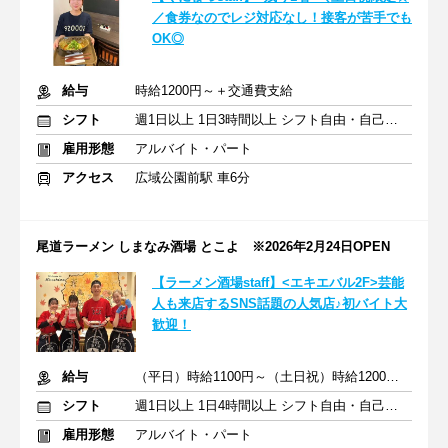
／食券なのでレジ対応なし！接客が苦手でも
OK◎
給与
時給1200円～＋交通費支給
シフト
週1日以上 1日3時間以上 シフト自由・自己申告
雇用形態
アルバイト・パート
アクセス
広域公園前駅 車6分
尾道ラーメン しまなみ酒場 とこよ ※2026年2月24日OPEN
【ラーメン酒場staff】<エキエバル2F>芸能
人も来店するSNS話題の人気店♪初バイト大
歓迎！
給与
（平日）時給1100円～（土日祝）時給1200円～＋交通費一部支給
シフト
週1日以上 1日4時間以上 シフト自由・自己申告
雇用形態
アルバイト・パート