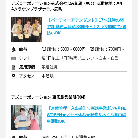
アズコーポレーション株式会社 BA支店（003）※勤務地：AN
Aクラウンプラザホテル広島
【パーティーアテンダント】17〜21時の間
で2h勤務→日給5000円〜！スキマ時間で♪週
払いOK
給与
[1]1勤務：5000～6000円 [2]1勤務：7000円～
シフト
週1日以上 1日2時間以上 シフト自由・自己申告
雇用形態
派遣社員
アクセス
本通駅
アズコーポレーション 東広島営業所(004)
【倉庫管理・入出荷】＼新規事業所が6月NE
WOPEN★／土日休み★服装＆ネイル自由◎
車通勤OK
給与
時給1250円以上 + 交通費支給