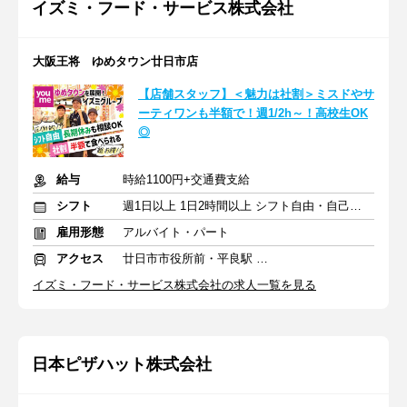
イズミ・フード・サービス株式会社
大阪王将 ゆめタウン廿日市店
【店舗スタッフ】＜魅力は社割＞ミスドやサ
ーティワンも半額で！週1/2h～！高校生OK
◎
給与
時給1100円+交通費支給
シフト
週1日以上 1日2時間以上 シフト自由・自己申告
雇用形態
アルバイト・パート
アクセス
廿日市市役所前・平良駅 徒歩14分
イズミ・フード・サービス株式会社の求人一覧を見る
日本ピザハット株式会社