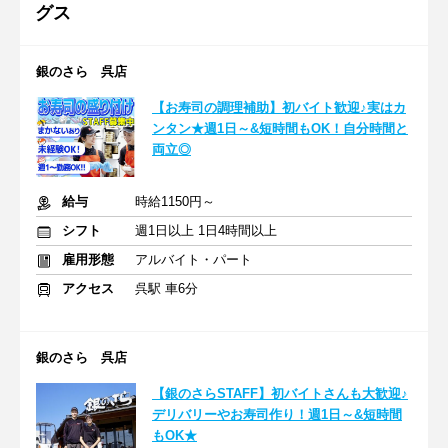
グス
銀のさら 呉店
【お寿司の調理補助】初バイト歓迎♪実はカ
ンタン★週1日～&短時間もOK！自分時間と
両立◎
給与
時給1150円～
シフト
週1日以上 1日4時間以上
雇用形態
アルバイト・パート
アクセス
呉駅 車6分
銀のさら 呉店
【銀のさらSTAFF】初バイトさんも大歓迎♪
デリバリーやお寿司作り！週1日～&短時間
もOK★