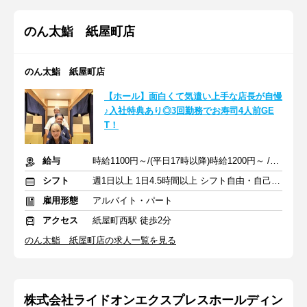
のん太鮨 紙屋町店
のん太鮨 紙屋町店
【ホール】面白くて気遣い上手な店長が自慢
♪入社特典あり◎3回勤務でお寿司4人前GE
T！
給与
時給1100円～/(平日17時以降)時給1200円～ /(日祝)時給1150円～
シフト
週1日以上 1日4.5時間以上 シフト自由・自己申告
雇用形態
アルバイト・パート
アクセス
紙屋町西駅 徒歩2分
のん太鮨 紙屋町店の求人一覧を見る
株式会社ライドオンエクスプレスホールディン