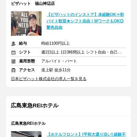
ピザハット 福山神辺店
【ピザハットのインストア】未経験OK⇒初
バイト歓迎★シフト自由！WワークもOK◎
髪色自由
給与
時給1100円以上
シフト
週2日以上 1日3時間以上 シフト自由・自己申告
雇用形態
アルバイト・パート
アクセス
道上駅 徒歩11分
日本ピザハット株式会社の求人一覧を見る
広島東急REIホテル
広島東急REIホテル
【ホテルフロント】[平和大通り沿い] 経験不