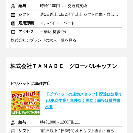
給与
時給1100円～＋交通費支給
シフト
週1日以上 1日2時間以上 シフト自由・自己申告
雇用形態
アルバイト・パート
アクセス
土橋駅 徒歩2分
株式会社ジブランドの求人一覧を見る
株式会社ＴＡＮＡＢＥ グローバルキッチン
ピザハット 広島住吉店
【ピザハットの店舗スタッフ】配達は短期で
もOK◎学業と無理なく両立！面接は履歴書
不要
給与
時給1090～1200円以上
シフト
週1日以上 1日3時間以上 シフト自由・自己申告