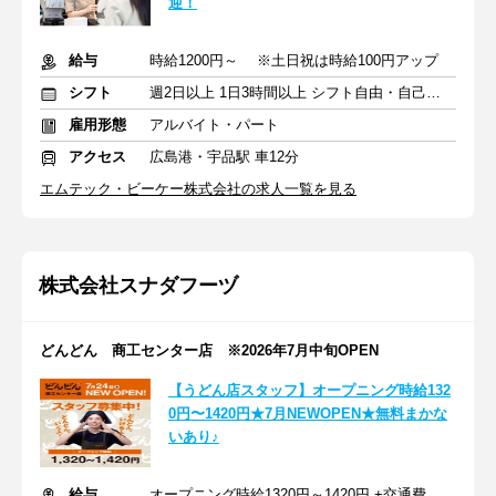
迎！
給与
時給1200円～ ※土日祝は時給100円アップ
シフト
週2日以上 1日3時間以上 シフト自由・自己申告
雇用形態
アルバイト・パート
アクセス
広島港・宇品駅 車12分
エムテック・ビーケー株式会社の求人一覧を見る
株式会社スナダフーヅ
どんどん 商工センター店 ※2026年7月中旬OPEN
【うどん店スタッフ】オープニング時給132
0円〜1420円★7月NEWOPEN★無料まかな
いあり♪
給与
オープニング時給1320円～1420円 +交通費 ※通常時給1120円