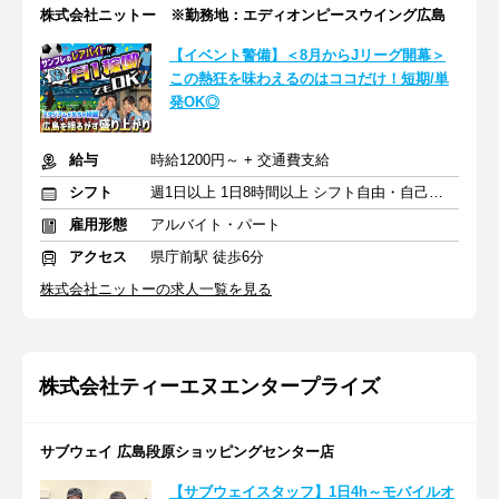
株式会社ニットー ※勤務地：エディオンピースウイング広島
【イベント警備】＜8月からJリーグ開幕＞
この熱狂を味わえるのはココだけ！短期/単
発OK◎
給与
時給1200円～ + 交通費支給
シフト
週1日以上 1日8時間以上 シフト自由・自己申告
雇用形態
アルバイト・パート
アクセス
県庁前駅 徒歩6分
株式会社ニットーの求人一覧を見る
株式会社ティーエヌエンタープライズ
サブウェイ 広島段原ショッピングセンター店
【サブウェイスタッフ】1日4h～モバイルオ