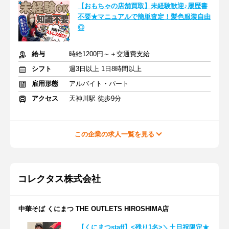
【おもちゃの店舗買取】未経験歓迎♪履歴書
不要★マニュアルで簡単査定！髪色服装自由
◎
給与
時給1200円～＋交通費支給
シフト
週3日以上 1日8時間以上
雇用形態
アルバイト・パート
アクセス
天神川駅 徒歩9分
この企業の求人一覧を見る
コレクタス株式会社
中華そば くにまつ THE OUTLETS HIROSHIMA店
【くにまつstaff】<残り1名>＼土日祝限定★