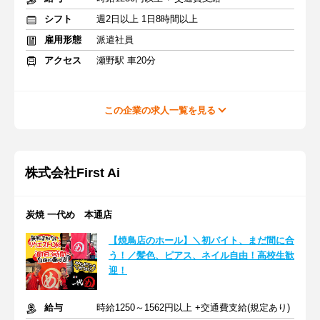
シフト
週2日以上 1日8時間以上
雇用形態
派遣社員
アクセス
瀬野駅 車20分
この企業の求人一覧を見る
株式会社First Ai
炭焼 一代め 本通店
【焼鳥店のホール】＼初バイト、まだ間に合
う！／髪色、ピアス、ネイル自由！高校生歓
迎！
給与
時給1250～1562円以上 +交通費支給(規定あり)