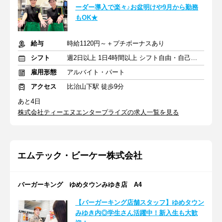
ーダー導入で楽々♪お盆明けや9月から勤務
もOK★
給与
時給1120円～＋プチボーナスあり
シフト
週2日以上 1日4時間以上 シフト自由・自己申告
雇用形態
アルバイト・パート
アクセス
比治山下駅 徒歩9分
あと4日
株式会社ティーエヌエンタープライズの求人一覧を見る
エムテック・ビーケー株式会社
バーガーキング ゆめタウンみゆき店 A4
【バーガーキング店舗スタッフ】ゆめタウン
みゆき内◎学生さん活躍中！新入生も大歓