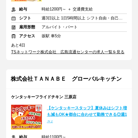
給与
時給1200円～ ＋ 交通費支給
シフト
週3日以上 1日5時間以上 シフト自由・自己申告
雇用形態
アルバイト・パート
アクセス
坂駅 車5分
あと4日
TSネットワーク株式会社 広島流通センターの求人一覧を見る
株式会社ＴＡＮＡＢＥ グローバルキッチン
ケンタッキーフライドチキン 三原店
【ケンタッキースタッフ】夏休みはシフト増
も減もOK★都合に合わせて勤務できる◎週1
～♪
給与
時給1100円～