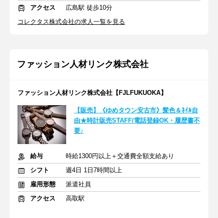
アクセス
広島駅 徒歩10分
コレクタス株式会社の求人一覧を見る
ファッション人材リンク株式会社
ファッション人材リンク株式会社【FJLFUKUOKA】
【販売】《ゆめタウン安古市》髪色＆ﾈｲﾙ自
由★時計販売STAFF/電話登録OK・履歴書不
要♪
給与
時給1300円以上＋交通費全額支給あり
シフト
週4日 1日7時間以上
雇用形態
派遣社員
アクセス
高取駅