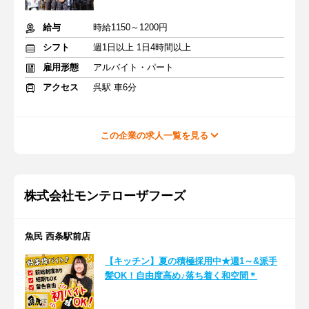
給与
時給1150～1200円
シフト
週1日以上 1日4時間以上
雇用形態
アルバイト・パート
アクセス
呉駅 車6分
この企業の求人一覧を見る
株式会社モンテローザフーズ
魚民 西条駅前店
【キッチン】夏の積極採用中★週1～&派手
髪OK！自由度高め♪落ち着く和空間＊