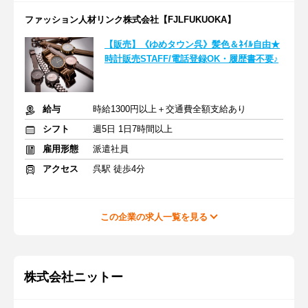
ファッション人材リンク株式会社【FJLFUKUOKA】
【販売】《ゆめタウン呉》髪色＆ﾈｲﾙ自由★
時計販売STAFF/電話登録OK・履歴書不要♪
給与
時給1300円以上＋交通費全額支給あり
シフト
週5日 1日7時間以上
雇用形態
派遣社員
アクセス
呉駅 徒歩4分
この企業の求人一覧を見る
株式会社ニットー