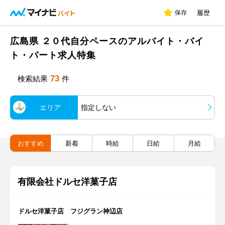
保存
履歴
広島県 ２０代自分ペースのアルバイト・バイ
ト・パート求人特集
73
検索結果
件
エリア
指定しない
おすすめ
新着
時給
日給
月給
有限会社ドルセ洋菓子店
ドルセ洋菓子店 フジグラン神辺店