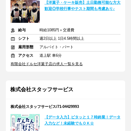
【洋菓子・ケーキ販売】土日勤務可能な方大
歓迎◎学校行事やテスト期間も考慮あり♪
給与
時給1085円＋交通費
シフト
週2日以上 1日4.5時間以上
雇用形態
アルバイト・パート
アクセス
道上駅 車6分
有限会社ドルセ洋菓子店の求人一覧を見る
株式会社スタッフサービス
株式会社スタッフサービス/71-04429993
【データ入力】ピタッと１７時終業！データ
入力など！未経験でもＯＫ☆