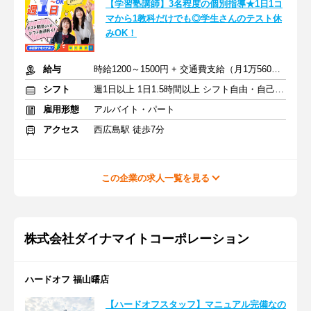
【学習塾講師】3名程度の個別指導★1日1コ
マから1教科だけでも◎学生さんのテスト休
みOK！
給与
時給1200～1500円 + 交通費支給（月1万5600円迄）
シフト
週1日以上 1日1.5時間以上 シフト自由・自己申告
雇用形態
アルバイト・パート
アクセス
西広島駅 徒歩7分
この企業の求人一覧を見る
株式会社ダイナマイトコーポレーション
ハードオフ 福山曙店
【ハードオフスタッフ】マニュアル完備なの