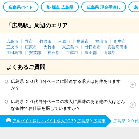
広島県バイト
塾 採点 広島県
広島県 現金手渡し
鳥
「広島駅」周辺のエリア
広島市
呉市
竹原市
三原市
尾道市
福山市
府中市
三次市
庄原市
大竹市
東広島市
廿日市市
安芸高田市
江田島市
安芸郡
神石郡
世羅郡
豊田郡
山県郡
よくあるご質問
広島県 ２０代自分ペースに関連する求人は何件あります
か？
広島県 ２０代自分ペースの求人に興味のある他の人はどん
な条件でお仕事を探していますか？
アルバイト探し・バイト求人TOP
広島県
広島市
広島県 ２０