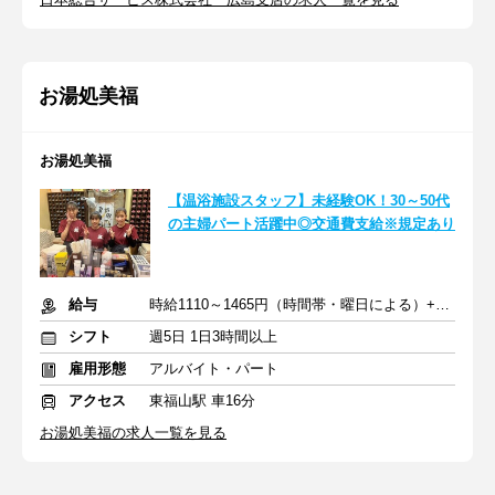
お湯処美福
お湯処美福
【温浴施設スタッフ】未経験OK！30～50代
の主婦パート活躍中◎交通費支給※規定あり
給与
時給1110～1465円（時間帯・曜日による）+交通費規定支給
シフト
週5日 1日3時間以上
雇用形態
アルバイト・パート
アクセス
東福山駅 車16分
お湯処美福の求人一覧を見る