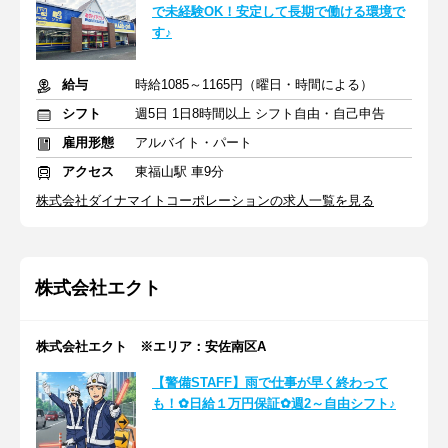
で未経験OK！安定して長期で働ける環境で
す♪
給与
時給1085～1165円（曜日・時間による）
シフト
週5日 1日8時間以上 シフト自由・自己申告
雇用形態
アルバイト・パート
アクセス
東福山駅 車9分
株式会社ダイナマイトコーポレーションの求人一覧を見る
株式会社エクト
株式会社エクト ※エリア：安佐南区A
【警備STAFF】雨で仕事が早く終わって
も！✿日給１万円保証✿週2～自由シフト♪