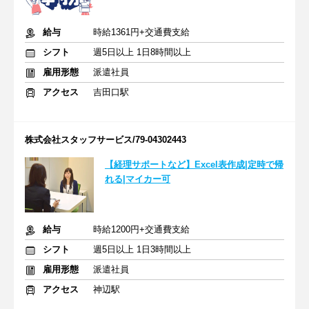
給与
時給1361円+交通費支給
シフト
週5日以上 1日8時間以上
雇用形態
派遣社員
アクセス
吉田口駅
株式会社スタッフサービス/79-04302443
【経理サポートなど】Excel表作成|定時で帰
れる|マイカー可
給与
時給1200円+交通費支給
シフト
週5日以上 1日3時間以上
雇用形態
派遣社員
アクセス
神辺駅