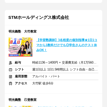
STMホールディングス株式会社
明光義塾 大竹教室
【学習塾講師】3名程度の個別指導★1日1コ
マから1教科だけでも◎学生さんのテスト休
みOK！
給与
時給1136～1400円 + 交通費支給（月1万5600円迄）
シフト
週1日以上 1日1.5時間以上 シフト自由・自己申告
雇用形態
アルバイト・パート
アクセス
大竹駅 徒歩6分
明光義塾 己斐教室