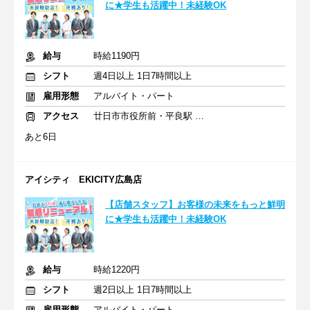
に★学生も活躍中！未経験OK
給与
時給1190円
シフト
週4日以上 1日7時間以上
雇用形態
アルバイト・パート
アクセス
廿日市市役所前・平良駅 徒歩15分
あと6日
アイシティ EKICITY広島店
【店舗スタッフ】お客様の未来をもっと鮮明
に★学生も活躍中！未経験OK
給与
時給1220円
シフト
週2日以上 1日7時間以上
雇用形態
アルバイト・パート