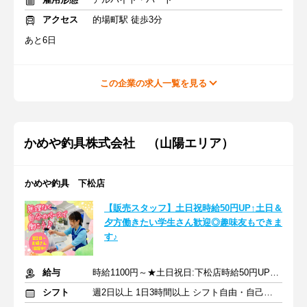
アクセス
的場町駅 徒歩3分
あと6日
この企業の求人一覧を見る
かめや釣具株式会社 （山陽エリア）
かめや釣具 下松店
【販売スタッフ】土日祝時給50円UP↑土日＆
夕方働きたい学生さん歓迎◎趣味友もできま
す♪
給与
時給1100円～★土日祝日:下松店時給50円UP/東広島店時給100円UP
シフト
週2日以上 1日3時間以上 シフト自由・自己申告