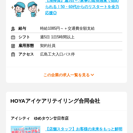
【清掃員】週5日～♪家事の延長感覚で始め
られる！50・60代からのリスタートを全力
応援◎
給与
時給1085円～＋交通費全額支給
シフト
週5日 1日5時間以上
雇用形態
契約社員
アクセス
広島工大入口バス停
この企業の求人一覧を見る
HOYAアイケアリテイリング合同会社
アイシティ ゆめタウン廿日市店
【店舗スタッフ】お客様の未来をもっと鮮明