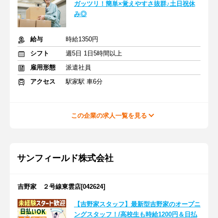
ガッツリ！簡単×覚えやすさ抜群♪土日祝休
み◎
給与
時給1350円
シフト
週5日 1日5時間以上
雇用形態
派遣社員
アクセス
駅家駅 車6分
この企業の求人一覧を見る
サンフィールド株式会社
吉野家 ２号線東雲店[042624]
【吉野家スタッフ】最新型吉野家のオープニ
ングスタッフ！/高校生も時給1200円＆日払