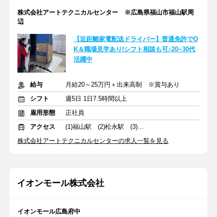
株式会社アートテクニカルセンター ※広島県福山市福山駅周
辺
【近距離家電配送ドライバー】普通免許でO
K＆職場見学あり!シフト相談も可♪20~30代
活躍中
給与
月給20～25万円＋出来高制 ※賞与あり
シフト
週5日 1日7.5時間以上
雇用形態
正社員
アクセス
(1)福山駅 (2)松永駅 (3)山口駅
株式会社アートテクニカルセンターの求人一覧を見る
イオンモール株式会社
イオンモール広島府中