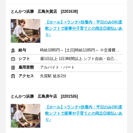
とんかつ浜勝 広島矢賀店 [2201638]
【ホール】<ランチ>扶養内・平日のみOK!柔
軟シフトで家事や子育てとの両立◎前払いあ
り♪
給与
時給1085円～ [土日]時給1185円～ ※交通費全額支給
シフト
週1日以上 1日3時間以上 シフト自由・自己申告
雇用形態
アルバイト・パート
アクセス
矢賀駅 徒歩2分
とんかつ浜勝 広島庚午店 [2201526]
【ホール】<ランチ>扶養内・平日のみOK!柔
軟シフトで家事や子育てとの両立◎前払いあ
り♪