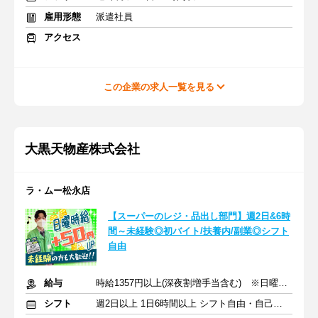
雇用形態
派遣社員
アクセス
この企業の求人一覧を見る
大黒天物産株式会社
ラ・ムー松永店
【スーパーのレジ・品出し部門】週2日&6時
間～未経験◎初バイト/扶養内/副業◎シフト
自由
給与
時給1357円以上(深夜割増手当含む) ※日曜日は時給＋50円
シフト
週2日以上 1日6時間以上 シフト自由・自己申告