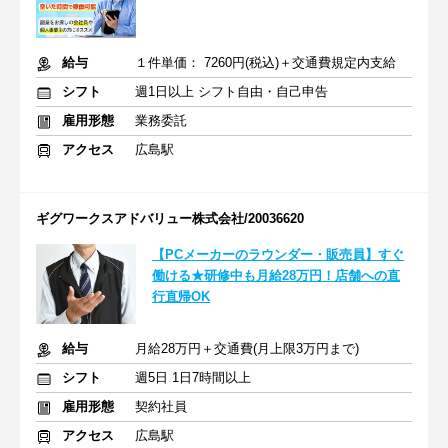
給与
１件単価： 7260円(税込)＋交通費規定内支給
シフト
週1日以上 シフト自由・自己申告
雇用形態
業務委託
アクセス
広島駅
ギグワークスアドバリュー株式会社/20036620
【PCメーカーのラウンダー・販売員】すぐ
働ける★研修中も月給28万円！店舗への直
行直帰OK
給与
月給28万円＋交通費(月上限3万円まで)
シフト
週5日 1日7時間以上
雇用形態
契約社員
アクセス
広島駅