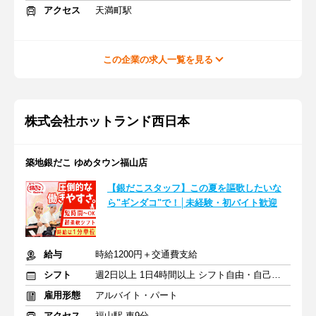
アクセス
天満町駅
この企業の求人一覧を見る
株式会社ホットランド西日本
築地銀だこ ゆめタウン福山店
【銀だこスタッフ】この夏を謳歌したいな
ら"ギンダコ"で！│未経験・初バイト歓迎
給与
時給1200円＋交通費支給
シフト
週2日以上 1日4時間以上 シフト自由・自己申告
雇用形態
アルバイト・パート
アクセス
福山駅 車9分