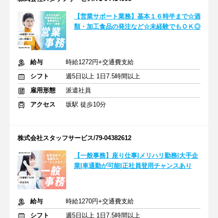
【営業サポート業務】基本１６時半まで☆酒
類・加工食品の発注など☆未経験でもＯＫ◎
給与
時給1272円+交通費支給
シフト
週5日以上 1日7.5時間以上
雇用形態
派遣社員
アクセス
坂駅 徒歩10分
株式会社スタッフサービス/79-04382612
【一般事務】座り仕事|メリハリ勤務|大手企
業|車通勤が可能|正社員登用チャンスあり
給与
時給1270円+交通費支給
シフト
週5日以上 1日7.5時間以上