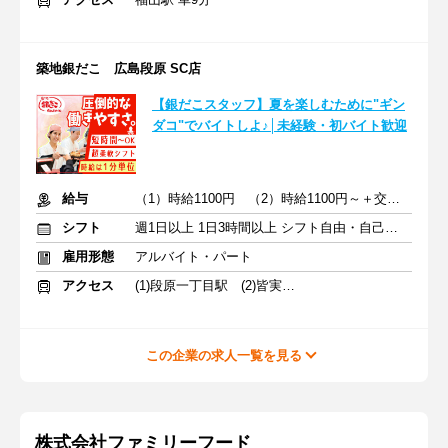
築地銀だこ 広島段原 SC店
【銀だこスタッフ】夏を楽しむために"ギン
ダコ"でバイトしよ♪│未経験・初バイト歓迎
給与
（1）時給1100円 （2）時給1100円～＋交通費支給
シフト
週1日以上 1日3時間以上 シフト自由・自己申告
雇用形態
アルバイト・パート
アクセス
(1)段原一丁目駅 (2)皆実町二丁目駅
この企業の求人一覧を見る
株式会社ファミリーフード