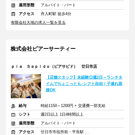
雇用形態
アルバイト・パート
アクセス
舟入町駅 徒歩4分
有限会社大地の求人一覧を見る
株式会社ピアーサーティー
ｐｉａ Ｓａｐｉｄｏ（ピアサピド） 廿日市店
【店舗スタッフ】未経験◎週2日～ランチタ
イムでちょこっとも♪シフト自由！子連れ面
接OK
給与
時給1150～1200円 + 交通費一部支給
シフト
週2日以上 1日4時間以上
雇用形態
アルバイト・パート
アクセス
廿日市市役所前・平良駅 徒歩13分