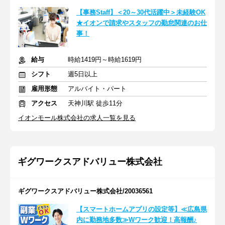
【事務Staff】＜20～30代活躍中＞未経験OK
★イオンで請求やスタッフの勤怠関連のお仕
事！
給与
時給1419円～時給1619円
シフト
週5日以上
雇用形態
アルバイト・パート
アクセス
天神川駅 徒歩11分
イオンモール株式会社の求人一覧を見る
ギグワークスアドバリュー株式会社
ギグワークスアドバリュー株式会社/20036561
【スマートホームアプリの設定等】≪広島県
内に勤務地多数≫Wワーク歓迎！高報酬♪