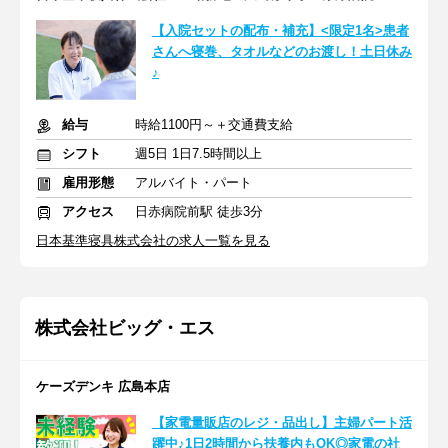
【入院セットの配布・補充】<限定1名>患者
さんへ寝巻、タオルなどのお渡し！土日休み
♪
給与
時給1100円～＋交通費支給
シフト
週5日 1日7.5時間以上
雇用形態
アルバイト・パート
アクセス
日赤病院前駅 徒歩3分
日本基準寝具株式会社の求人一覧を見る
株式会社ビッグ・エス
ケーズデンキ 広島本店
【家電量販店のレジ・品出し】主婦パート活
躍中♪1日2時間から扶養内もOK◎家電の社