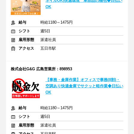
ネイルOK)快適環境 車部品の梱包◆日払い
OK
給与
時給1180～1475円
シフト
週5日
雇用形態
派遣社員
アクセス
五日市駅
株式会社G&G 広島営業所：898953
【事務・倉庫作業】オフィスで事務(8割)・
空調あり快適倉庫でサクッと軽作業◆日払い
OK
給与
時給1180～1475円
シフト
週5日
雇用形態
派遣社員
アクセス
五日市駅