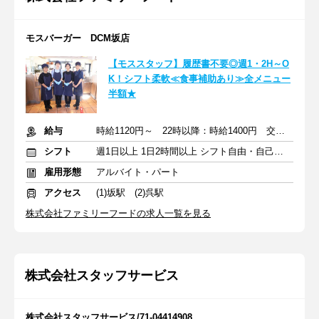
モスバーガー DCM坂店
【モススタッフ】履歴書不要◎週1・2H～O
K！シフト柔軟≪食事補助あり≫全メニュー
半額★
給与
時給1120円～ 22時以降：時給1400円 交通費支給
シフト
週1日以上 1日2時間以上 シフト自由・自己申告
雇用形態
アルバイト・パート
アクセス
(1)坂駅 (2)呉駅
株式会社ファミリーフードの求人一覧を見る
株式会社スタッフサービス
株式会社スタッフサービス/71-04414908