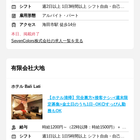
シフト
週2日以上 1日3時間以上 シフト自由・自己申告
雇用形態
アルバイト・パート
アクセス
海田市駅 徒歩14分
本日、掲載終了
SevenColors株式会社の求人一覧を見る
有限会社大地
ホテル Bali Lati
【ホテル清掃】完全裏方×接客ナシ♪<週末限
定募集>金土日のうち1日~OK◎すっぴん勤
務もOK
給与
時給1200円～（22時以降：時給1500円）＋ 特別手当あり
シフト
週1日以上 1日5時間以上 シフト自由・自己申告