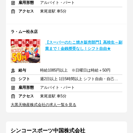
雇用形態
アルバイト・パート
アクセス
東尾道駅 車5分
ラ・ムー松永店
【スーパーのたこ焼き販売部門】高校生～副
業まで！金銭授受なし！シフト自由★
給与
時給1085円以上 ※日曜日は時給＋50円
シフト
週2日以上 1日5時間以上 シフト自由・自己申告
雇用形態
アルバイト・パート
アクセス
東尾道駅 車5分
大黒天物産株式会社の求人一覧を見る
シンコースポーツ中国株式会社