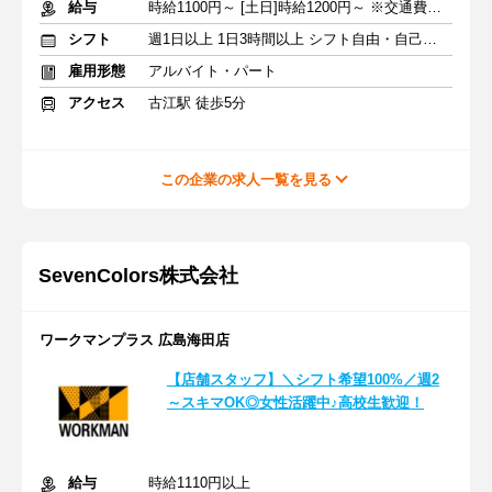
給与
時給1100円～ [土日]時給1200円～ ※交通費全額支給
シフト
週1日以上 1日3時間以上 シフト自由・自己申告
雇用形態
アルバイト・パート
アクセス
古江駅 徒歩5分
この企業の求人一覧を見る
SevenColors株式会社
ワークマンプラス 広島海田店
【店舗スタッフ】＼シフト希望100%／週2
～スキマOK◎女性活躍中♪高校生歓迎！
給与
時給1110円以上