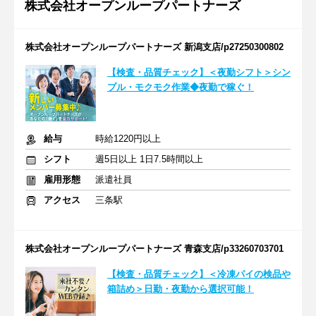
株式会社オープンループパートナーズ
株式会社オープンループパートナーズ 新潟支店/p27250300802
【検査・品質チェック】＜夜勤シフト＞シン
プル・モクモク作業◆夜勤で稼ぐ！
給与
時給1220円以上
シフト
週5日以上 1日7.5時間以上
雇用形態
派遣社員
アクセス
三条駅
株式会社オープンループパートナーズ 青森支店/p33260703701
【検査・品質チェック】＜冷凍パイの検品や
箱詰め＞日勤・夜勤から選択可能！