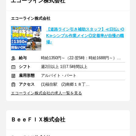
エコーライン株式会社
エコーライン株式会社
【道路ライン引き補助スタッフ】≪日払いO
K≫シンプル作業メイン◎定着率が自慢の職
場♪
給与
時給1350円～（22-翌5時：時給1688円～）＋交通費
シフト
週2日以上 1日7.5時間以上
雇用形態
アルバイト・パート
アクセス
(1)福住駅 (2)南郷１８丁目駅
エコーライン株式会社の求人一覧を見る
ＢｅｅＦＩＸ株式会社