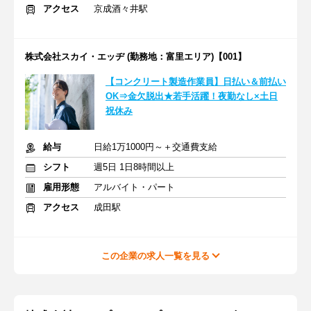
アクセス
京成酒々井駅
株式会社スカイ・エッヂ (勤務地：富里エリア)【001】
【コンクリート製造作業員】日払い＆前払い
OK⇒金欠脱出★若手活躍！夜勤なし×土日
祝休み
給与
日給1万1000円～＋交通費支給
シフト
週5日 1日8時間以上
雇用形態
アルバイト・パート
アクセス
成田駅
この企業の求人一覧を見る