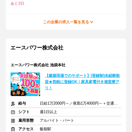
あと2日
この企業の求人一覧を見る
エースパワー株式会社
エースパワー株式会社 池袋本社
【建築現場でのサポート】[登録制]未経験歓
迎★気軽に登録OK！家具家電付き個室寮ア
リ！
給与
日給1万2000円～／夜勤1万4000円～＋交通費＋各種手当
シフト
週1日以上
雇用形態
アルバイト・パート
アクセス
飯能駅