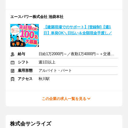
エースパワー株式会社 池袋本社
【建築現場でのサポート】[登録制]【週1
日】単発OK＼日払い＆全額現金手渡し／
給与
日給1万2000円～／夜勤1万4000円～＋交通費＋各種手当
シフト
週1日以上
雇用形態
アルバイト・パート
アクセス
秋川駅
この企業の求人一覧を見る
株式会サンライズ