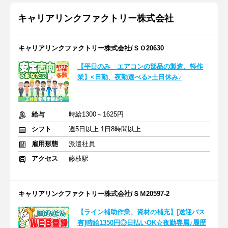
キャリアリンクファクトリー株式会社
キャリアリンクファクトリー株式会社/ＳＯ20630
【平日のみ エアコンの部品の製造、軽作
業】<日勤、夜勤選べる>土日休み♪
給与
時給1300～1625円
シフト
週5日以上 1日8時間以上
雇用形態
派遣社員
アクセス
藤枝駅
キャリアリンクファクトリー株式会社/ＳＭ20597-2
【ライン補助作業、資材の補充】[送迎バス
有]時給1350円◎日払いOK☆夜勤専属♪履歴