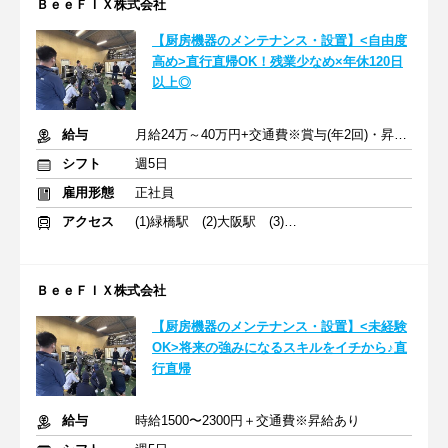
ＢｅｅＦＩＸ株式会社
【厨房機器のメンテナンス・設置】<自由度
高め>直行直帰OK！残業少なめ×年休120日
以上◎
給与
月給24万～40万円+交通費※賞与(年2回)・昇給あり
シフト
週5日
雇用形態
正社員
アクセス
(1)緑橋駅 (2)大阪駅 (3)なんば駅
ＢｅｅＦＩＸ株式会社
【厨房機器のメンテナンス・設置】<未経験
OK>将来の強みになるスキルをイチから♪直
行直帰
給与
時給1500〜2300円＋交通費※昇給あり