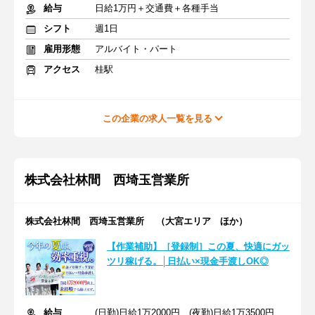
給与
日給1万円＋交通費＋各種手当
シフト
週1日
雇用形態
アルバイト・パート
アクセス
桂駅
この企業の求人一覧を見る
株式会社林間 西埼玉営業所
株式会社林間 西埼玉営業所 （大宮エリア ほか）
【作業補助】［登録制］この夏、快適にガッ
ツリ稼げる。│日払い×現金手渡しOK◎
給与
(日勤)日給1万2000円 (夜勤)日給1万3500円 ※交通費支給