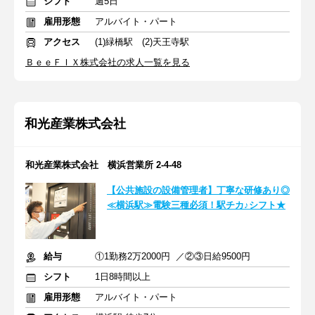
シフト
週5日
雇用形態
アルバイト・パート
アクセス
(1)緑橋駅 (2)天王寺駅
ＢｅｅＦＩＸ株式会社の求人一覧を見る
和光産業株式会社
和光産業株式会社 横浜営業所 2-4-48
【公共施設の設備管理者】丁寧な研修あり◎
≪横浜駅≫電験三種必須！駅チカ♪シフト★
給与
①1勤務2万2000円 ／②③日給9500円
シフト
1日8時間以上
雇用形態
アルバイト・パート