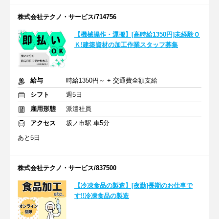
株式会社テクノ・サービス/714756
【機械操作・運搬】[高時給1350円]未経験Ｏ
Ｋ!建築資材の加工作業スタッフ募集
給与
時給1350円～ + 交通費全額支給
シフト
週5日
雇用形態
派遣社員
アクセス
坂ノ市駅 車5分
あと5日
株式会社テクノ・サービス/837500
【冷凍食品の製造】[夜勤]長期のお仕事で
す!!冷凍食品の製造