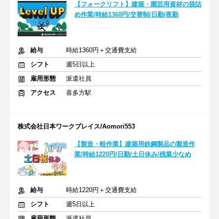
【フォークリフト】建築・園芸用資材の袋詰
め作業/時給1360円/交替制/日勤/夜勤
給与
時給1360円＋交通費支給
シフト
週5日以上
雇用形態
派遣社員
アクセス
喜多方駅
株式会社日本ワークプレイス/Aomori553
【製造・軽作業】建築用鉄鋼製品の製造作
業/時給1220円/日勤/土日休み/残業少なめ
給与
時給1220円＋交通費支給
シフト
週5日以上
雇用形態
派遣社員