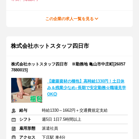
この企業の求人一覧を見る
株式会社ホットスタッフ四日市
株式会社ホットスタッフ四日市 ※勤務地 亀山市中庄町[26057
7880015]
【建築資材の梱包】高時給1330円！土日休
み＆残業少なめ♪長期で安定勤務☆職場見学
OK◎
給与
時給1330～1662円＋交通費規定支給
シフト
週5日 1日7.5時間以上
雇用形態
派遣社員
アクセス
下庄駅 車4分