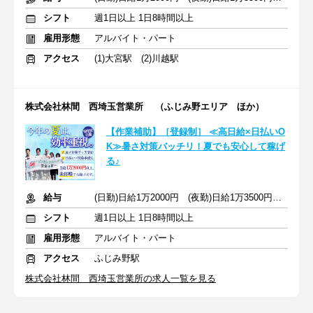
シフト
週1日以上 1日8時間以上
雇用形態
アルバイト・パート
アクセス
(1)大宮駅 (2)川越駅
株式会社林間 西埼玉営業所 （ふじみ野エリア ほか）
【作業補助】［登録制］ ≪高日給×日払いO
K≫暑さ対策バッチリ！夏でも安心して稼げ
る♪
給与
(日勤)日給1万2000円 (夜勤)日給1万3500円 ※交通費支給
シフト
週1日以上 1日8時間以上
雇用形態
アルバイト・パート
アクセス
ふじみ野駅
株式会社林間 西埼玉営業所の求人一覧を見る