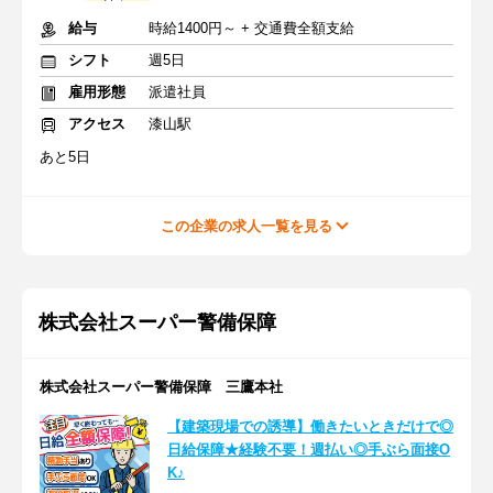
給与
時給1400円～ + 交通費全額支給
シフト
週5日
雇用形態
派遣社員
アクセス
漆山駅
あと5日
この企業の求人一覧を見る
株式会社スーパー警備保障
株式会社スーパー警備保障 三鷹本社
【建築現場での誘導】働きたいときだけで◎
日給保障★経験不要！週払い◎手ぶら面接O
K♪