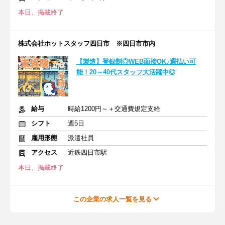
本日、掲載終了
株式会社ホットスタッフ四日市 ※四日市市内
【製造】登録制◎WEB面接OK♪週払い可
能！20～40代スタッフ大活躍中◎
給与
時給1200円～＋交通費規定支給
シフト
週5日
雇用形態
派遣社員
アクセス
近鉄四日市駅
本日、掲載終了
この企業の求人一覧を見る