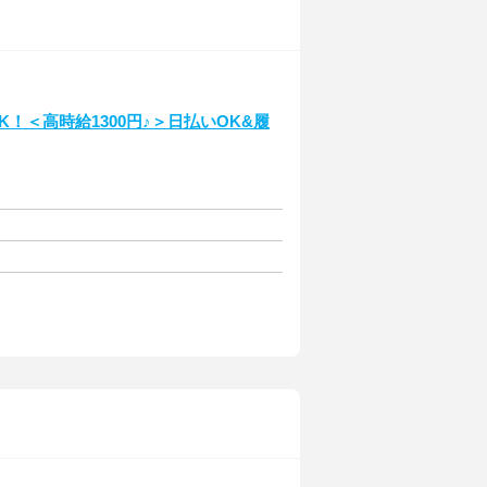
！＜高時給1300円♪＞日払いOK&履