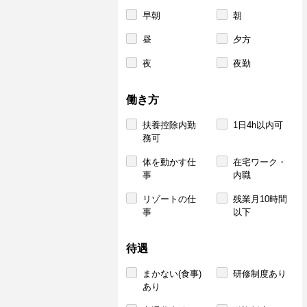
早朝
朝
昼
夕方
夜
夜勤
働き方
扶養控除内勤
1日4h以内可
務可
体を動かす仕
在宅ワーク・
事
内職
リゾートの仕
残業月10時間
事
以下
待遇
まかない(食事)
研修制度あり
あり