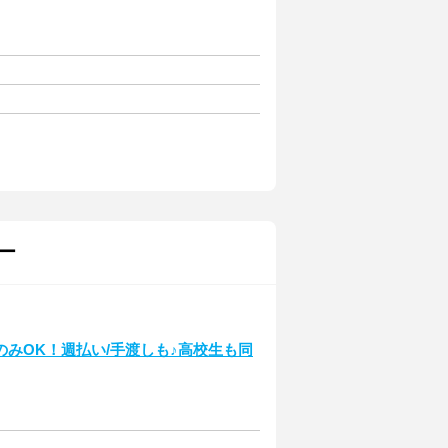
ー
みOK！週払い/手渡しも♪高校生も同