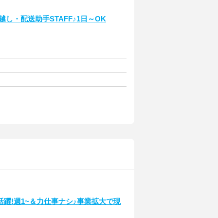
越し・配送助手STAFF♪1日～OK
活躍!週1~＆力仕事ナシ♪事業拡大で現