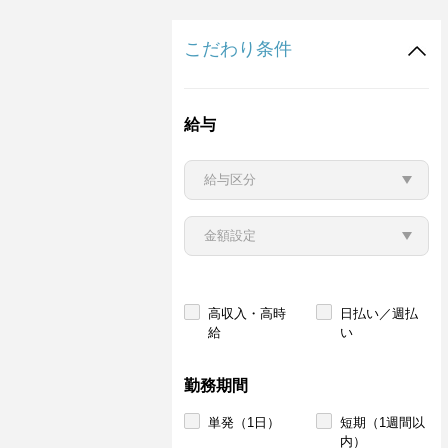
こだわり条件
給与
高収入・高時
日払い／週払
給
い
勤務期間
単発（1日）
短期（1週間以
内）