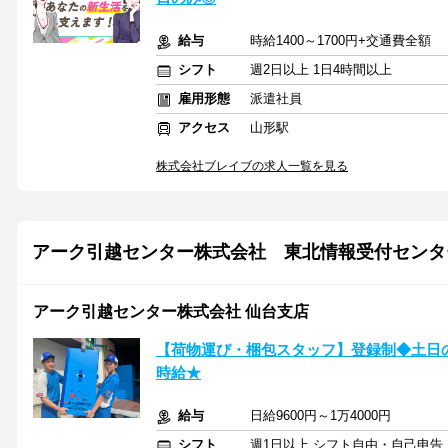
給与
時給1400～1700円+交通費全額
シフト
週2日以上 1日4時間以上
雇用形態
派遣社員
アクセス
山形駅
株式会社ブレイブの求人一覧を見る
アーク引越センター株式会社 東北情報受付センタ
アーク引越センター株式会社 仙台支店
【荷物運び・梱包スタッフ】登録制◆土日の
時給★
給与
日給9600円～1万4000円
シフト
週1日以上 シフト自由・自己申告