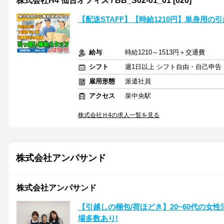
株式会社H4 仙台オフィス / BB_S02-01_01 [026]
【配送STAFF】【時給1210円】単身用の引
給与
時給1210～1513円＋交通費
シフト
週1日以上 シフト自由・自己申告
雇用形態
派遣社員
アクセス
泉中央駅
株式会社Ｈ4の求人一覧を見る
株式会社アンパサンド
株式会社アンパサンド
【引越しの梱包/荷ほどき】20~60代の女性
場多数あり!