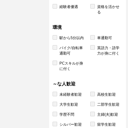
経験者優遇
資格を活かせ
る
環境
駅から5分以内
車通勤可
バイク/自転車
英語力・語学
通勤可
力が身に付く
PCスキルが身
に付く
～な人歓迎
未経験者歓迎
高校生歓迎
大学生歓迎
二部学生歓迎
学歴不問
主婦(夫)歓迎
シルバー歓迎
留学生歓迎