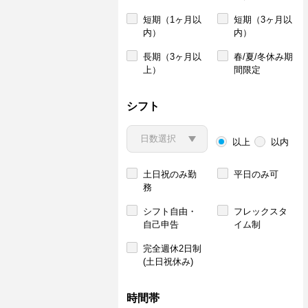
短期（1ヶ月以
短期（3ヶ月以
内）
内）
長期（3ヶ月以
春/夏/冬休み期
上）
間限定
シフト
以上
以内
土日祝のみ勤
平日のみ可
務
シフト自由・
フレックスタ
自己申告
イム制
完全週休2日制
(土日祝休み)
時間帯