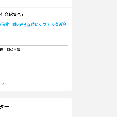
区仙台駅集合）
4H面接可能♪好きな時にシフトIN◎送迎
自由・自己申告
る
ター