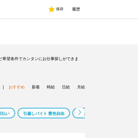
履歴
保存
ど希望条件でカンタンにお仕事探しができま
|
おすすめ
新着
時給
日給
月給
日払い
引越しバイト 髪色自由
仙台
仙台事務
仙台