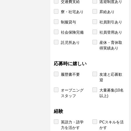
交通費支給
送迎制度あり
寮・社宅あり
昇給あり
制服貸与
社員割引あり
社会保険完備
社員登用あり
託児所あり
産休・育休取
得実績あり
応募時に嬉しい
履歴書不要
友達と応募歓
迎
オープニング
大量募集(10名
スタッフ
以上)
経験
英語力・語学
PCスキルを活
力を活かす
かす