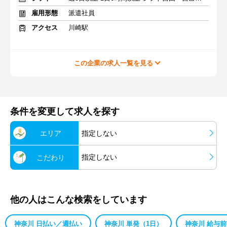
雇用形態
派遣社員
アクセス
川崎駅
この企業の求人一覧を見る
条件を変更して求人を探す
エリア
指定しない
指定しない
こだわり
他の人はこんな検索をしています
神奈川 日払い／週払い
神奈川 単発（1日）
神奈川 給与