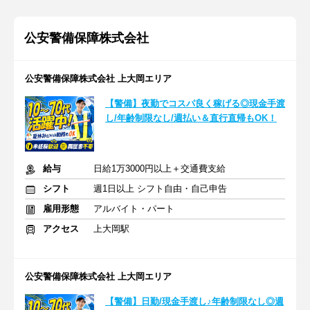
公安警備保障株式会社
公安警備保障株式会社 上大岡エリア
【警備】夜勤でコスパ良く稼げる◎現金手渡
し/年齢制限なし/週払い＆直行直帰もOK！
給与
日給1万3000円以上＋交通費支給
シフト
週1日以上 シフト自由・自己申告
雇用形態
アルバイト・パート
アクセス
上大岡駅
公安警備保障株式会社 上大岡エリア
【警備】日勤/現金手渡し♪年齢制限なし◎週