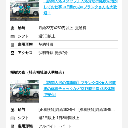
【訪問入浴スタッフ】入浴介助の経験を活か
してお仕事♪<日勤のみ>ブランクさんも大歓
迎！
給与
月給22万4250円以上+交通費
シフト
週5日以上
雇用形態
契約社員
アクセス
弘明寺駅 徒歩7分
桜樹の森（社会福祉法人秀峰会）
【訪問入浴の看護師】ブランクOK★入浴前
後の体調チェックなど◎17時半迄♪3名体制
で安心!
給与
[正看護師]時給1924円 [准看護師]時給1848円 ※交通費全額支給
シフト
週2日以上 1日8時間以上
雇用形態
アルバイト・パート