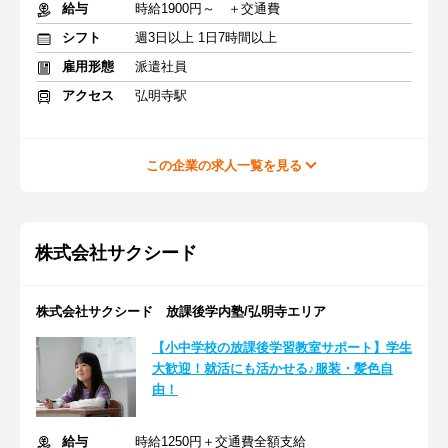
給与
時給1900円～ ＋交通費
シフト
週3日以上 1日7時間以上
雇用形態
派遣社員
アクセス
弘明寺駅
この企業の求人一覧を見る
株式会社サクシード
株式会社サクシード 放課後学内塾/弘明寺エリア
【小中学校の放課後学習教室サポート】学生
大歓迎！就活にも活かせる♪服装・髪色自
由！
給与
時給1250円＋交通費全額支給