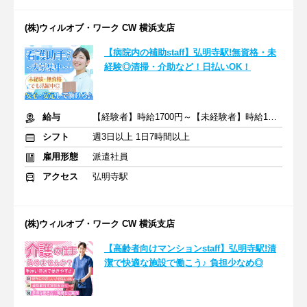
(株)ウィルオブ・ワーク CW 横浜支店
【病院内の補助staff】弘明寺駅!無資格・未
経験◎清掃・介助など！日払いOK！
給与
【経験者】時給1700円～【未経験者】時給1500円～ ＋交通費
シフト
週3日以上 1日7時間以上
雇用形態
派遣社員
アクセス
弘明寺駅
(株)ウィルオブ・ワーク CW 横浜支店
【高齢者向けマンションstaff】弘明寺駅!清
潔で快適な施設で働こう♪ 負担少なめ◎