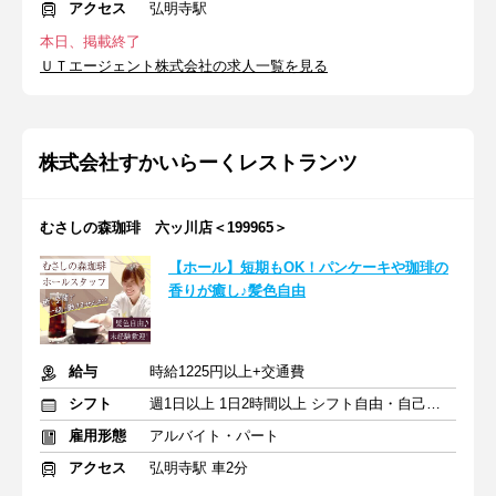
アクセス
弘明寺駅
本日、掲載終了
ＵＴエージェント株式会社の求人一覧を見る
株式会社すかいらーくレストランツ
むさしの森珈琲 六ッ川店＜199965＞
【ホール】短期もOK！パンケーキや珈琲の
香りが癒し♪髪色自由
給与
時給1225円以上+交通費
シフト
週1日以上 1日2時間以上 シフト自由・自己申告
雇用形態
アルバイト・パート
アクセス
弘明寺駅 車2分