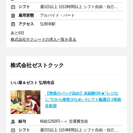
シフト
週1日以上 1日2時間以上 シフト自由・自己申告
雇用形態
アルバイト・パート
アクセス
弘明寺駅
あと6日
株式会社サクシードの求人一覧を見る
株式会社ゼストクック
いい菜＆ゼスト 弘明寺店
【惣菜のパック詰め】未経験OK★"レジな
し"だから接客少なめ♪ #シフト融通◎ #高校
生歓迎
給与
時給1250円～＋ 交通費支給
シフト
週2日以上 1日4時間以上 シフト自由・自己申告