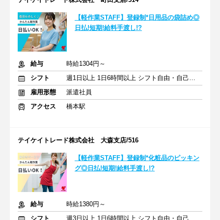
【軽作業STAFF】登録制*日用品の袋詰め◎
日払!短期!給料手渡し!?
給与
時給1304円～
シフト
週1日以上 1日6時間以上 シフト自由・自己申告
雇用形態
派遣社員
アクセス
橋本駅
テイケイトレード株式会社 大森支店/516
【軽作業STAFF】登録制*化粧品のピッキン
グ◎日払!短期!給料手渡し!?
給与
時給1380円～
シフト
週3日以上 1日6時間以上 シフト自由・自己申告