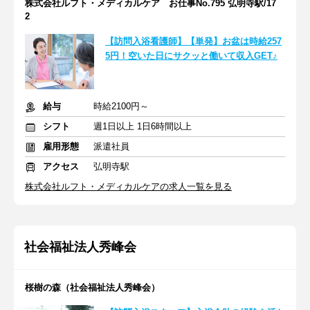
株式会社ルフト・メディカルケア お仕事No.795 弘明寺駅/17
2
【訪問入浴看護師】【単発】お盆は時給257
5円！空いた日にサクッと働いて収入GET♪
給与
時給2100円～
シフト
週1日以上 1日6時間以上
雇用形態
派遣社員
アクセス
弘明寺駅
株式会社ルフト・メディカルケアの求人一覧を見る
社会福祉法人秀峰会
桜樹の森（社会福祉法人秀峰会）