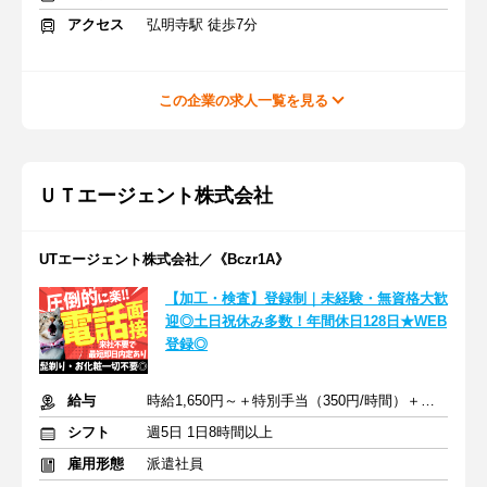
アクセス
弘明寺駅 徒歩7分
この企業の求人一覧を見る
ＵＴエージェント株式会社
UTエージェント株式会社／《Bczr1A》
【加工・検査】登録制｜未経験・無資格大歓
迎◎土日祝休み多数！年間休日128日★WEB
登録◎
給与
時給1,650円～＋特別手当（350円/時間）＋交通費
シフト
週5日 1日8時間以上
雇用形態
派遣社員