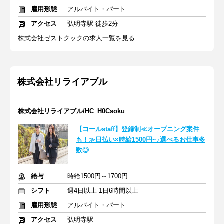
雇用形態
アルバイト・パート
アクセス
弘明寺駅 徒歩2分
株式会社ゼストクックの求人一覧を見る
株式会社リライアブル
株式会社リライアブル/HC_H0Csoku
【コールstaff】登録制≪オープニング案件
も！≫日払い×時給1500円~♪選べるお仕事多
数◎
給与
時給1500円～1700円
シフト
週4日以上 1日6時間以上
雇用形態
アルバイト・パート
アクセス
弘明寺駅