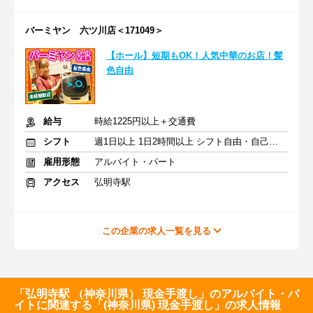
バーミヤン 六ツ川店＜171049＞
【ホール】短期もOK！人気中華のお店！髪
色自由
給与
時給1225円以上＋交通費
シフト
週1日以上 1日2時間以上 シフト自由・自己申告
雇用形態
アルバイト・パート
アクセス
弘明寺駅
この企業の求人一覧を見る
「弘明寺駅 （神奈川県） 現金手渡し」のアルバイト・バ
イトに関連する「(神奈川県) 現金手渡し」の求人情報