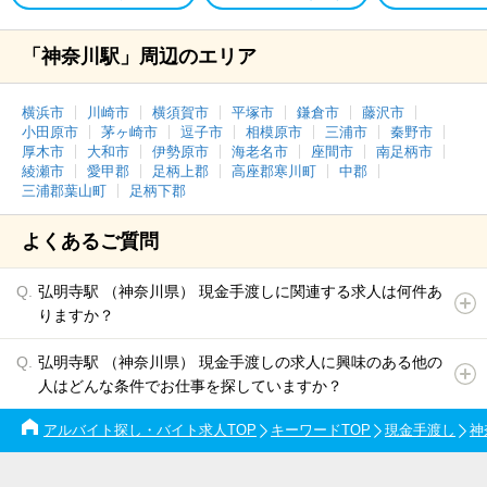
「神奈川駅」周辺のエリア
横浜市
川崎市
横須賀市
平塚市
鎌倉市
藤沢市
小田原市
茅ヶ崎市
逗子市
相模原市
三浦市
秦野市
厚木市
大和市
伊勢原市
海老名市
座間市
南足柄市
綾瀬市
愛甲郡
足柄上郡
高座郡寒川町
中郡
三浦郡葉山町
足柄下郡
よくあるご質問
弘明寺駅 （神奈川県） 現金手渡しに関連する求人は何件あ
りますか？
弘明寺駅 （神奈川県） 現金手渡しの求人に興味のある他の
人はどんな条件でお仕事を探していますか？
アルバイト探し・バイト求人TOP
キーワードTOP
現金手渡し
神