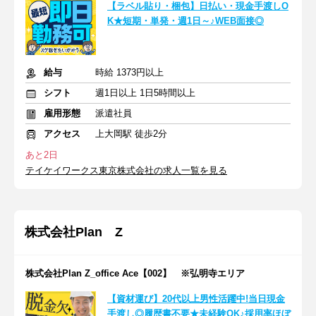
【ラベル貼り・梱包】日払い・現金手渡しO
K★短期・単発・週1日～♪WEB面接◎
給与
時給 1373円以上
シフト
週1日以上 1日5時間以上
雇用形態
派遣社員
アクセス
上大岡駅 徒歩2分
あと2日
テイケイワークス東京株式会社の求人一覧を見る
株式会社Plan Z
株式会社Plan Z_office Ace【002】 ※弘明寺エリア
【資材運び】20代以上男性活躍中!当日現金
手渡し◎履歴書不要★未経験OK♪採用率ほぼ