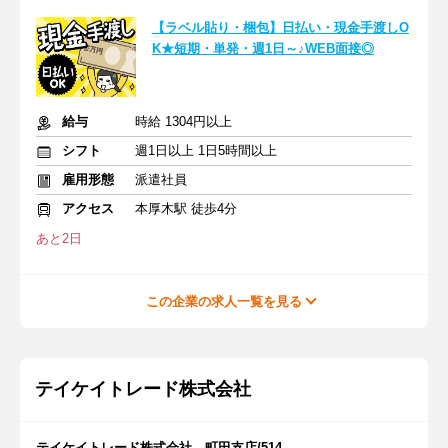
【ラベル貼り・梱包】日払い・現金手渡しO
K★短期・単発・週1日～♪WEB面接◎
給与
時給 1304円以上
シフト
週1日以上 1日5時間以上
雇用形態
派遣社員
アクセス
本厚木駅 徒歩4分
あと2日
この企業の求人一覧を見る
テイケイトレード株式会社
テイケイトレード株式会社 町田支店/514