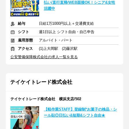
払い/直行直帰/WEB面接OK！シニア&女性
活躍中
給与
日給1万1000円以上＋交通費支給
シフト
週1日以上 シフト自由・自己申告
雇用形態
アルバイト・パート
アクセス
(1)上大岡駅 (2)藤沢駅
公安警備保障株式会社の求人一覧を見る
テイケイトレード株式会社
テイケイトレード株式会社 横浜支店/502
【軽作業STAFF】登録制*お菓子の検品・シ
ール貼◎日払い&短期&シフト自由★