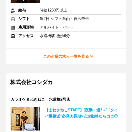
給与
時給1230円以上
シフト
週2日 シフト自由・自己申告
雇用形態
アルバイト・パート
アクセス
水道橋駅 徒歩6分
この企業の求人一覧を見る
株式会社コシダカ
カラオケまねきねこ 水道橋2号店
【まねきねこSTAFF】[夜勤・週3～] "タイ
パ重視派"必見★長期×安定勤務ならココ◎