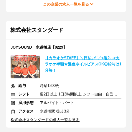
この企業の求人一覧を見る
株式会社スタンダード
JOYSOUND 水道橋店【0229】
【カラオケSTAFF】＼日払い!!／<週2～>カ
ラオケ半額★髪色ネイルピアスOK◎給与は1
分毎！
給与
時給1300円
シフト
週2日以上 1日3時間以上 シフト自由・自己申告
雇用形態
アルバイト・パート
アクセス
水道橋駅 徒歩3分
株式会社スタンダードの求人一覧を見る