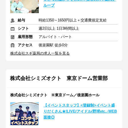
ループ
給与
時給1350～1650円以上＋交通費規定支給
シフト
週2日以上 1日3時間以上
雇用形態
アルバイト・パート
アクセス
後楽園駅 徒歩0分
株式会社スギ薬局の求人一覧を見る
株式会社シミズオクト 東京ドーム営業部
株式会社シミズオクト ※東京ドーム／後楽園ホール
【イベントスタッフ】<登録制>イベント盛
りだくさん★!LIVE/アイドル/野球etc.♪WEB
面接◎