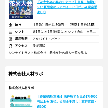
【花火大会の案内スタッフ】単発・短期O
K！”夏限定のレアバイト♪”日払い＆現金手
渡し◎
給与
【日勤】日給11,600円～ 【夜勤】日給12,550円～
シフト
週1日以上 1日4時間以上 シフト自由・自己申告
雇用形態
アルバイト・パート
アクセス
後楽園駅
シンテイトラスト株式会社 新橋支社の求人一覧を見る
株式会社人材ラボ
株式会社人材ラボ
【作業補助(重機)】未経験でも日給1万4000
円以上★ 週払い＆現金手渡し！直行直帰・
週1OK