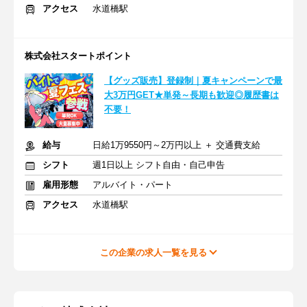
アクセス
水道橋駅
株式会社スタートポイント
【グッズ販売】登録制｜夏キャンペーンで最
大3万円GET★単発～長期も歓迎◎履歴書は
不要！
給与
日給1万9550円～2万円以上 ＋ 交通費支給
シフト
週1日以上 シフト自由・自己申告
雇用形態
アルバイト・パート
アクセス
水道橋駅
この企業の求人一覧を見る