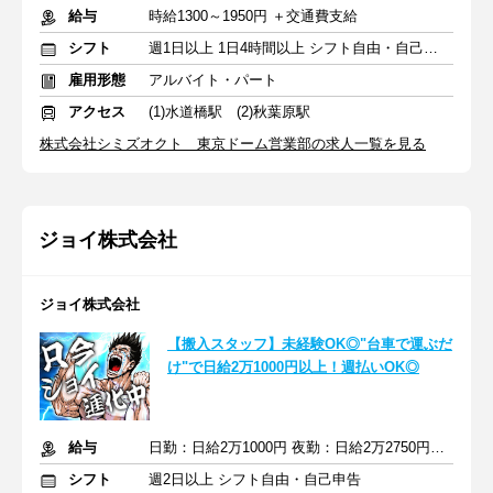
給与
時給1300～1950円 ＋交通費支給
シフト
週1日以上 1日4時間以上 シフト自由・自己申告
雇用形態
アルバイト・パート
アクセス
(1)水道橋駅 (2)秋葉原駅
株式会社シミズオクト 東京ドーム営業部の求人一覧を見る
ジョイ株式会社
ジョイ株式会社
【搬入スタッフ】未経験OK◎"台車で運ぶだ
け"で日給2万1000円以上！週払いOK◎
給与
日勤：日給2万1000円 夜勤：日給2万2750円+交通費
シフト
週2日以上 シフト自由・自己申告