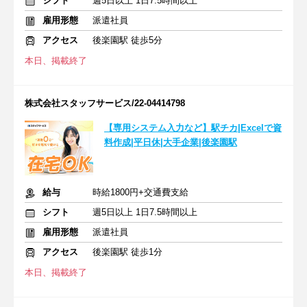
シフト
週5日以上 1日7.5時間以上
雇用形態
派遣社員
アクセス
後楽園駅 徒歩5分
本日、掲載終了
株式会社スタッフサービス/22-04414798
【専用システム入力など】駅チカ|Excelで資
料作成|平日休|大手企業|後楽園駅
給与
時給1800円+交通費支給
シフト
週5日以上 1日7.5時間以上
雇用形態
派遣社員
アクセス
後楽園駅 徒歩1分
本日、掲載終了