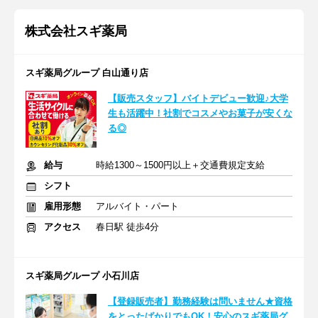
株式会社スギ薬局
スギ薬局グループ 白山通り店
【販売スタッフ】バイトデビュー歓迎♪大学
生も活躍中！社割でコスメやお菓子が安くな
る◎
給与
時給1300～1500円以上＋交通費規定支給
シフト
雇用形態
アルバイト・パート
アクセス
春日駅 徒歩4分
スギ薬局グループ 小石川店
【登録販売者】勤務経験は問いません★資格
をとったばかりでもOK！安心のスギ薬局グ