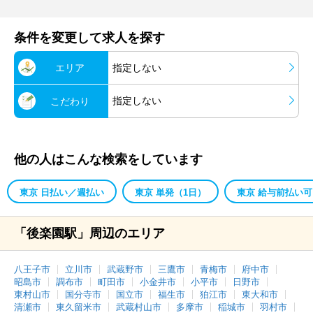
条件を変更して求人を探す
エリア
指定しない
指定しない
こだわり
他の人はこんな検索をしています
東京 日払い／週払い
東京 単発（1日）
東京 給与前払い可
「後楽園駅」周辺のエリア
八王子市
立川市
武蔵野市
三鷹市
青梅市
府中市
昭島市
調布市
町田市
小金井市
小平市
日野市
東村山市
国分寺市
国立市
福生市
狛江市
東大和市
清瀬市
東久留米市
武蔵村山市
多摩市
稲城市
羽村市