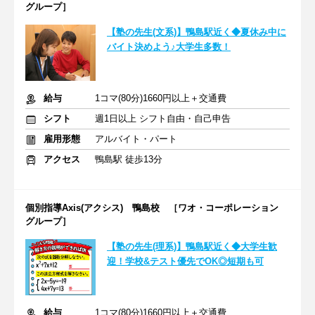
グループ］
【塾の先生(文系)】鴨島駅近く◆夏休み中に
バイト決めよう♪大学生多数！
給与
1コマ(80分)1660円以上＋交通費
シフト
週1日以上 シフト自由・自己申告
雇用形態
アルバイト・パート
アクセス
鴨島駅 徒歩13分
個別指導Axis(アクシス) 鴨島校 ［ワオ・コーポレーション
グループ］
【塾の先生(理系)】鴨島駅近く◆大学生歓
迎！学校&テスト優先でOK◎短期も可
給与
1コマ(80分)1660円以上＋交通費