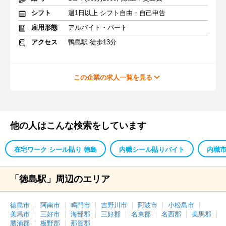
シフト
週1日以上 シフト自由・自己申告
雇用形態
アルバイト・パート
アクセス
鴨島駅 徒歩13分
この企業の求人一覧を見る
他の人はこんな検索をしています
在宅ワーク シール貼り 徳島
内職シール貼りバイト
内職市
「徳島駅」周辺のエリア
徳島市
阿南市
鳴門市
吉野川市
阿波市
小松島市
美馬市
三好市
海部郡
三好郡
名東郡
名西郡
美馬郡
勝浦郡
板野郡
那賀郡