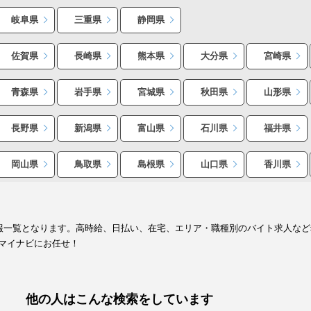
岐阜県
三重県
静岡県
佐賀県
長崎県
熊本県
大分県
宮崎県
青森県
岩手県
宮城県
秋田県
山形県
長野県
新潟県
富山県
石川県
福井県
岡山県
鳥取県
島根県
山口県
香川県
情報一覧となります。高時給、日払い、在宅、エリア・職種別のバイト求人な
マイナビにお任せ！
他の人はこんな検索をしています