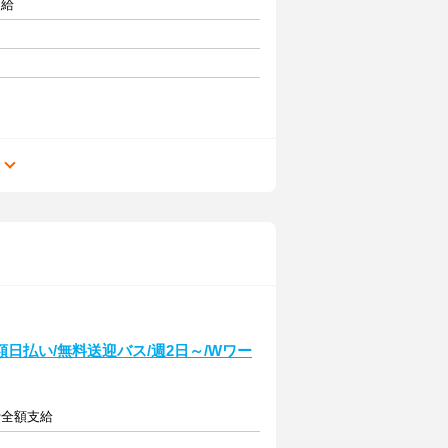
支給
る
日払い/無料送迎バス/週2日～/Wワー
費全額支給