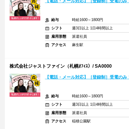
【電話・メール対応】［登録制］受電のみ！
給与
時給1600～1800円
シフト
週3日以上 1日4時間以上
雇用形態
派遣社員
アクセス
麻生駅
株式会社ジャストファイン（札幌ｵﾌｨｽ）/ SA0000
【電話・メール対応】［登録制］受電のみ！
給与
時給1600～1800円
シフト
週3日以上 1日4時間以上
雇用形態
派遣社員
アクセス
稲積公園駅