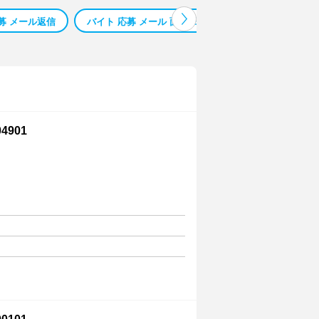
募 メール返信
バイト 応募 メール 面接 日程
バイト ｗｅｂ 応募
901