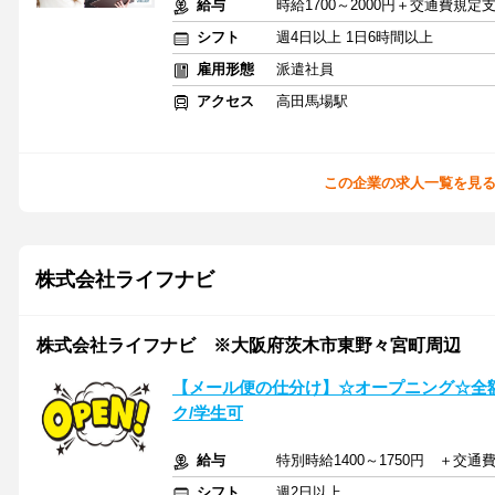
給与
時給1700～2000円＋交通費規定
シフト
週4日以上 1日6時間以上
雇用形態
派遣社員
アクセス
高田馬場駅
この企業の求人一覧を見
株式会社ライフナビ
株式会社ライフナビ ※大阪府茨木市東野々宮町周辺
【メール便の仕分け】☆オープニング☆全額
ク/学生可
給与
特別時給1400～1750円 ＋交通
シフト
週2日以上