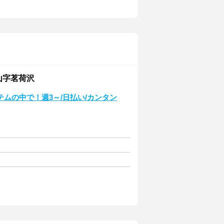
山字茗荷沢
ムの中で！週3～/日払い/カンタン