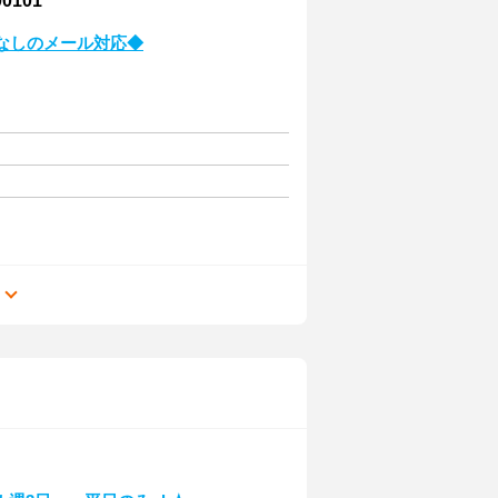
101
なしのメール対応◆
る