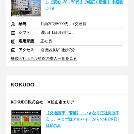
シで安心♪20～50代まで幅広く活躍中!未経験
OK★
給与
月給20万5000円～+交通費
シフト
週5日 1日8時間以上
雇用形態
正社員
アクセス
道後温泉駅 徒歩7分
株式会社ホテル椿舘の求人一覧を見る
KOKUDO
KOKUDO株式会社 ※松山市エリア
【交通誘導・警備】「いきなり正社員は不
安…」⇒まずはアルバイトからでもOK◎│
日勤のみ