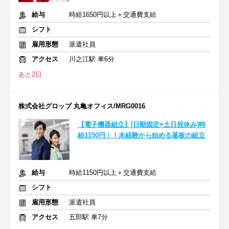
給与
時給1650円以上＋交通費支給
シフト
雇用形態
派遣社員
アクセス
川之江駅 車6分
あと2日
株式会社グロップ 丸亀オフィス/MRG0016
【電子機器組立】[日勤固定×土日祝休み]時
給1150円！！未経験から始める基板の組立
給与
時給1150円以上＋交通費支給
シフト
雇用形態
派遣社員
アクセス
五郎駅 車7分