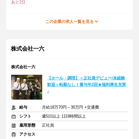
あと2日
この企業の求人一覧を見る
株式会社一六
株式会社一六
【ホール・調理】＜正社員デビュー/未経験
歓迎＞転勤なし！賞与年2回★福利厚生充実
♪
給与
月給18万70円～30万円 +交通費
シフト
週5日以上 1日8時間以上
雇用形態
正社員
アクセス