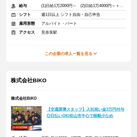
給与
(1)日給1万2000円～ (2)日給1万4000円～＋原付バイク手当あり
シフト
週1日以上 シフト自由・自己申告
雇用形態
アルバイト・パート
アクセス
見奈良駅
この企業の求人一覧を見る
株式会社BiKO
株式会社BiKO
【交通誘導スタッフ】入社祝い金3万円付与
◎日払いOK/松山市中心で移動少なめ