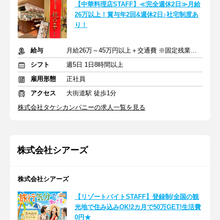
【中華料理店STAFF】≪完全週休2日≫月給
26万以上！賞与年2回&週休2日♪社宅制度あ
り！
給与
月給26万～45万円以上＋交通費 ※固定残業代含む
シフト
週5日 1日8時間以上
雇用形態
正社員
アクセス
大街道駅 徒歩1分
株式会社タケシカンパニーの求人一覧を見る
株式会社シアーズ
株式会社シアーズ
【リゾートバイトSTAFF】登録制/全国の観
光地で住み込みOK!2カ月で50万GET!生活費
0円★