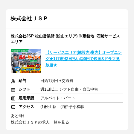
株式会社ＪＳＰ
株式会社JSP 松山営業所 (松山エリア) ※勤務地 :石鎚サービス
エリア
【サービスエリア(施設内)案内】オープニン
グ★1月末迄!日払い◎0円で映画&ドラマ見
放題★
給与
日給1万円 +交通費
シフト
週1日以上 シフト自由・自己申告
雇用形態
アルバイト・パート
アクセス
(1)松山駅 (2)伊予小松駅
あと6日
株式会社ＪＳＰの求人一覧を見る