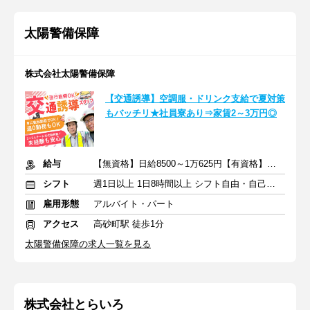
太陽警備保障
株式会社太陽警備保障
【交通誘導】空調服・ドリンク支給で夏対策
もバッチリ★社員寮あり⇒家賃2～3万円◎
給与
【無資格】日給8500～1万625円【有資格】日給9300～1万1625円
シフト
週1日以上 1日8時間以上 シフト自由・自己申告
雇用形態
アルバイト・パート
アクセス
高砂町駅 徒歩1分
太陽警備保障の求人一覧を見る
株式会社とらいろ