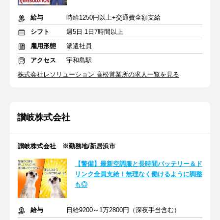
給与
時給1250円以上+交通費全額支給
シフト
週5日 1日7時間以上
雇用形態
派遣社員
アクセス
宇和島駅
株式会社レソリューション 高松営業所の求人一覧を見る
讃岐株式会社
讃岐株式会社 ※勤務地/新居浜市
【警備】最新空調服と長時間バッテリー＆ド
リンク全員支給！無理なく働けるように調整
も◎
給与
日給9200～1万2800円（深夜手当含む）