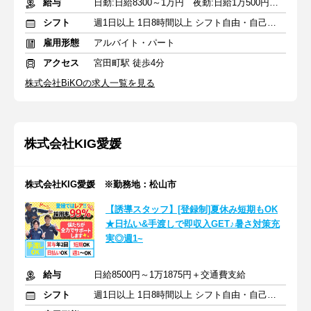
給与
日勤:日給8300～1万円 夜勤:日給1万500円～1万3千円 ＋各種手当
シフト
週1日以上 1日8時間以上 シフト自由・自己申告
雇用形態
アルバイト・パート
アクセス
宮田町駅 徒歩4分
株式会社BiKOの求人一覧を見る
株式会社KIG愛媛
株式会社KIG愛媛 ※勤務地：松山市
【誘導スタッフ】[登録制]夏休み短期もOK
★日払い&手渡しで即収入GET♪暑さ対策充
実◎週1~
給与
日給8500円～1万1875円＋交通費支給
シフト
週1日以上 1日8時間以上 シフト自由・自己申告