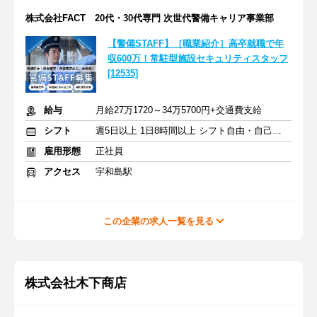
株式会社FACT 20代・30代専門 次世代警備キャリア事業部
【警備STAFF】［職業紹介］高卒就職で年
収600万！常駐型施設セキュリティスタッフ
[12535]
給与
月給27万1720～34万5700円+交通費支給
シフト
週5日以上 1日8時間以上 シフト自由・自己申告
雇用形態
正社員
アクセス
宇和島駅
この企業の求人一覧を見る
株式会社木下商店