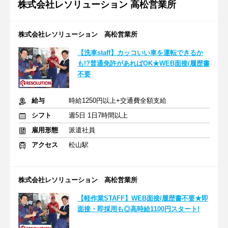
株式会社レソリューション 高松営業所
株式会社レソリューション 高松営業所
【洗車staff】カッコいい車を運転できるか
も!?普通免許があればOK★WEB面接/履歴書
不要
給与
時給1250円以上+交通費全額支給
シフト
週5日 1日7時間以上
雇用形態
派遣社員
アクセス
松山駅
株式会社レソリューション 高松営業所
【軽作業STAFF】WEB面接/履歴書不要★即
面接・即採用も◎高時給1100円スタート!