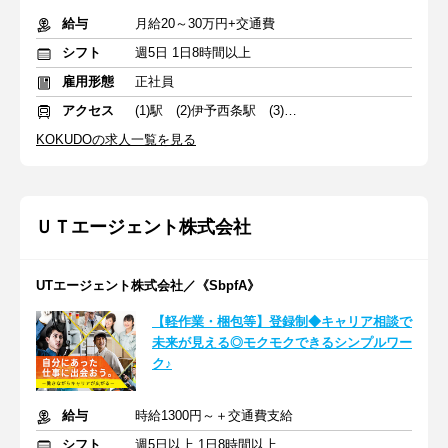
給与
月給20～30万円+交通費
シフト
週5日 1日8時間以上
雇用形態
正社員
アクセス
(1)駅 (2)伊予西条駅 (3)牛渕団地前駅
KOKUDOの求人一覧を見る
ＵＴエージェント株式会社
UTエージェント株式会社／《SbpfA》
【軽作業・梱包等】登録制◆キャリア相談で
未来が見える◎モクモクできるシンプルワー
ク♪
給与
時給1300円～＋交通費支給
シフト
週5日以上 1日8時間以上