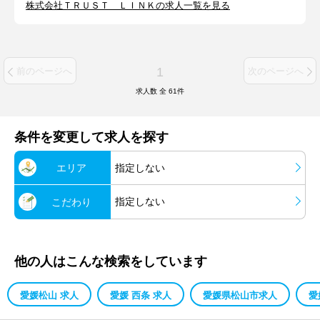
株式会社ＴＲＵＳＴ ＬＩＮＫの求人一覧を見る
1
前のページへ
次のページへ
求人数 全
61
件
条件を変更して求人を探す
エリア
指定しない
指定しない
こだわり
他の人はこんな検索をしています
愛媛松山 求人
愛媛 西条 求人
愛媛県松山市求人
愛