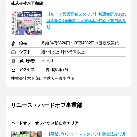
株式会社木下商店
【ルート営業配送スタッフ】普通免許があれ
ば応募OK★基本土日祝休み♪昇給・賞与あり
◎
給与
月給24万6326円〜28万4682円※固定残業代を含む
シフト
週5日以上 1日8時間以上
雇用形態
正社員
アクセス
土居田駅 車7分
株式会社木下商店の求人一覧を見る
リユース・ハードオフ事業部
ハードオフ・オフハウス松山市エリア
【店舗プロデューススタッフ】手当込みで月