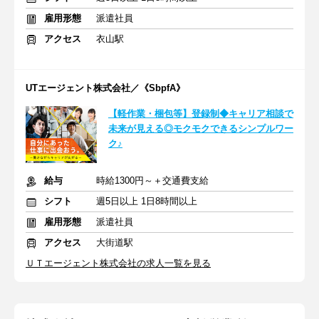
雇用形態
派遣社員
アクセス
衣山駅
UTエージェント株式会社／《SbpfA》
【軽作業・梱包等】登録制◆キャリア相談で
未来が見える◎モクモクできるシンプルワー
ク♪
給与
時給1300円～＋交通費支給
シフト
週5日以上 1日8時間以上
雇用形態
派遣社員
アクセス
大街道駅
ＵＴエージェント株式会社の求人一覧を見る