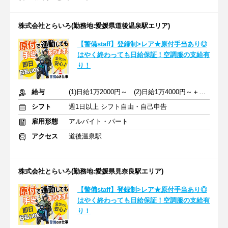
株式会社とらいろ(勤務地:愛媛県道後温泉駅エリア)
【警備staff】登録制>レア★原付手当あり◎
はやく終わっても日給保証！空調服の支給有
り！
給与
(1)日給1万2000円～ (2)日給1万4000円～＋原付バイク手当あり
シフト
週1日以上 シフト自由・自己申告
雇用形態
アルバイト・パート
アクセス
道後温泉駅
株式会社とらいろ(勤務地:愛媛県見奈良駅エリア)
【警備staff】登録制>レア★原付手当あり◎
はやく終わっても日給保証！空調服の支給有
り！