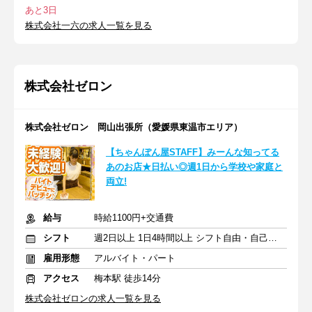
あと3日
株式会社一六の求人一覧を見る
株式会社ゼロン
株式会社ゼロン 岡山出張所（愛媛県東温市エリア）
【ちゃんぽん屋STAFF】みーんな知ってる
あのお店★日払い◎週1日から学校や家庭と
両立!
給与
時給1100円+交通費
シフト
週2日以上 1日4時間以上 シフト自由・自己申告
雇用形態
アルバイト・パート
アクセス
梅本駅 徒歩14分
株式会社ゼロンの求人一覧を見る