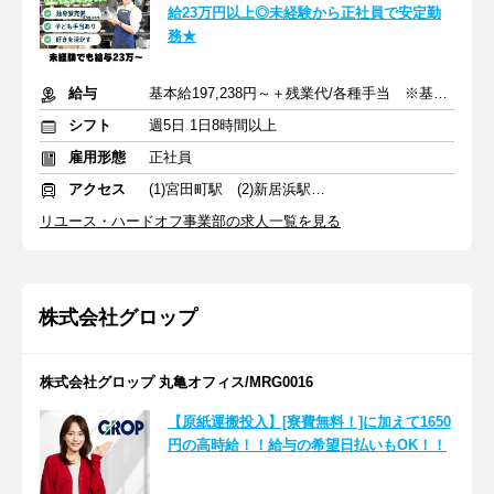
給23万円以上◎未経験から正社員で安定勤
務★
給与
基本給197,238円～＋残業代/各種手当 ※基本的には月給23万円～
シフト
週5日 1日8時間以上
雇用形態
正社員
アクセス
(1)宮田町駅 (2)新居浜駅 (3)今治駅
リユース・ハードオフ事業部の求人一覧を見る
株式会社グロップ
株式会社グロップ 丸亀オフィス/MRG0016
【原紙運搬投入】[寮費無料！]に加えて1650
円の高時給！！給与の希望日払いもOK！！