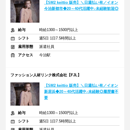
【SM2 keittio 販売】＼日週払い有／イオン
今治新都市◆20～40代活躍中♪未経験歓迎◎
給与
時給1300～1500円以上
シフト
週5日 1日7.5時間以上
雇用形態
派遣社員
アクセス
今治駅
ファッション人材リンク株式会社【FJL】
【SM2 keittio 販売】＼日週払い有／イオン
新居浜◆20～40代活躍中♪未経験◎履歴書不
要
給与
時給1300～1500円以上
シフト
週5日 1日7.5時間以上
雇用形態
派遣社員