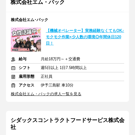
株式会社エム・パック
株式会社エム･パック
【機械オペレーター】実務経験なくてもOK♪
モクモク作業×少人数の環境◎年間休日120
日！
給与
月給18万円～＋交通費
シフト
週5日以上 1日7.5時間以上
雇用形態
正社員
アクセス
伊予三島駅 車10分
株式会社エム・パックの求人一覧を見る
シダックスコントラクトフードサービス株式会
社