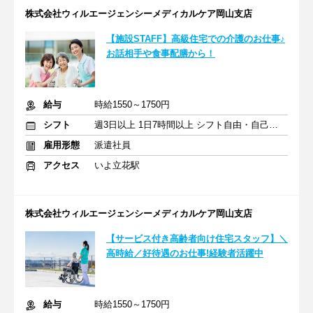
株式会社ウィルエージェンシーメディカルケア岡山支店
【施設STAFF】高級住宅での介護のお仕事♪
お話相手や食事配膳から！
給与
時給1550～1750円
シフト
週3日以上 1日7時間以上 シフト自由・自己申告
雇用形態
派遣社員
アクセス
いよ立花駅
株式会社ウィルエージェンシーメディカルケア岡山支店
【サービス付き高齢者向け住宅スタッフ】＼
高時給／好待遇のお仕事!経験者活躍中
給与
時給1550～1750円