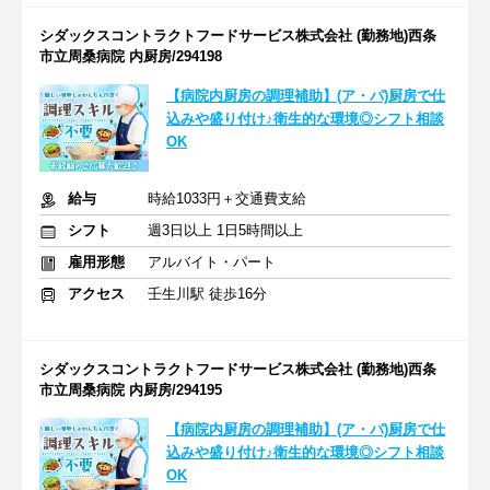
シダックスコントラクトフードサービス株式会社 (勤務地)西条
市立周桑病院 内厨房/294198
【病院内厨房の調理補助】(ア・パ)厨房で仕
込みや盛り付け♪衛生的な環境◎シフト相談
OK
給与
時給1033円＋交通費支給
シフト
週3日以上 1日5時間以上
雇用形態
アルバイト・パート
アクセス
壬生川駅 徒歩16分
シダックスコントラクトフードサービス株式会社 (勤務地)西条
市立周桑病院 内厨房/294195
【病院内厨房の調理補助】(ア・パ)厨房で仕
込みや盛り付け♪衛生的な環境◎シフト相談
OK