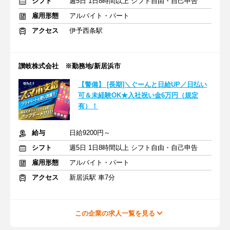
シフト
週5日 1日8時間以上 シフト自由・自己申告
雇用形態
アルバイト・パート
アクセス
伊予西条駅
讃岐株式会社 ※勤務地/新居浜市
【警備】 [長期]＼ぐーんと日給UP／日払い
可＆未経験OK★入社祝い金6万円（規定
有）！
給与
日給9200円～
シフト
週5日 1日8時間以上 シフト自由・自己申告
雇用形態
アルバイト・パート
アクセス
新居浜駅 車7分
この企業の求人一覧を見る