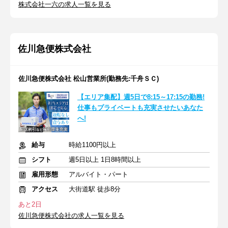
株式会社一六の求人一覧を見る
佐川急便株式会社
佐川急便株式会社 松山営業所(勤務先:千舟ＳＣ)
【エリア集配】週5日で8:15～17:15の勤務!
仕事もプライベートも充実させたいあなた
へ!
給与
時給1100円以上
シフト
週5日以上 1日8時間以上
雇用形態
アルバイト・パート
アクセス
大街道駅 徒歩8分
あと2日
佐川急便株式会社の求人一覧を見る