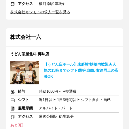
アクセス
横河原駅 車9分
株式会社キシモトの求人一覧を見る
株式会社一六
うどん茶屋北斗 樽味店
【うどん店ホール】未経験/扶養内歓迎★人
気の15時までシフト!髪色自由♪友達同士の応
募OK
給与
時給1050円～ +交通費
シフト
週1日以上 1日3時間以上 シフト自由・自己申告
雇用形態
アルバイト・パート
アクセス
道後公園駅 徒歩18分
あと3日