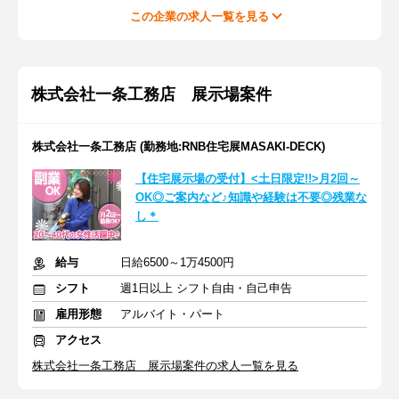
この企業の求人一覧を見る
株式会社一条工務店 展示場案件
株式会社一条工務店 (勤務地:RNB住宅展MASAKI-DECK)
【住宅展示場の受付】<土日限定!!>月2回～
OK◎ご案内など♪知識や経験は不要◎残業な
し＊
給与
日給6500～1万4500円
シフト
週1日以上 シフト自由・自己申告
雇用形態
アルバイト・パート
アクセス
株式会社一条工務店 展示場案件の求人一覧を見る