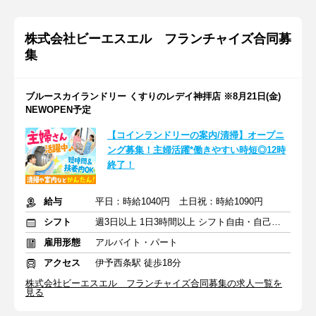
株式会社ビーエスエル フランチャイズ合同募
集
ブルースカイランドリー くすりのレデイ神拝店 ※8月21日(金)
NEWOPEN予定
【コインランドリーの案内/清掃】オープニ
ング募集！主婦活躍*働きやすい時短◎12時
終了！
給与
平日：時給1040円 土日祝：時給1090円
シフト
週3日以上 1日3時間以上 シフト自由・自己申告
雇用形態
アルバイト・パート
アクセス
伊予西条駅 徒歩18分
株式会社ビーエスエル フランチャイズ合同募集の求人一覧を
見る