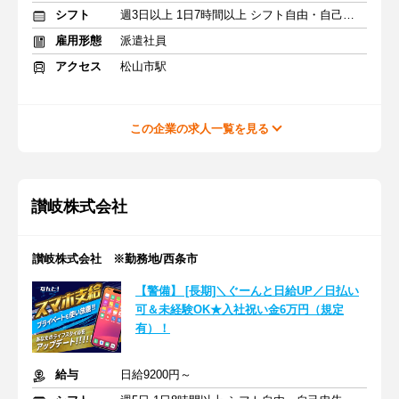
シフト
週3日以上 1日7時間以上 シフト自由・自己申告
雇用形態
派遣社員
アクセス
松山市駅
この企業の求人一覧を見る
讃岐株式会社
讃岐株式会社 ※勤務地/西条市
【警備】 [長期]＼ぐーんと日給UP／日払い
可＆未経験OK★入社祝い金6万円（規定
有）！
給与
日給9200円～