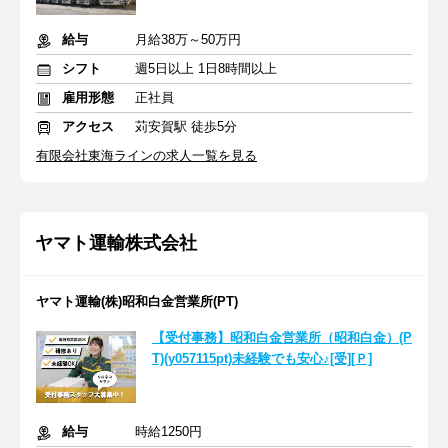
給与
月給38万～50万円
シフト
週5日以上 1日8時間以上
雇用形態
正社員
アクセス
苅安賀駅 徒歩5分
有限会社東海ラインの求人一覧を見る
ヤマト運輸株式会社
ヤマト運輸(株)昭和白金営業所(PT)
【受付事務】昭和白金営業所（昭和白金）(P
T)(y057115pt)未経験でも安心♪[受][Ｐ]
給与
時給1250円