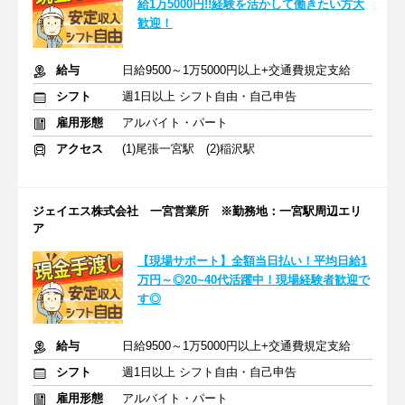
給1万5000円!!経験を活かして働きたい方大
歓迎！
給与
日給9500～1万5000円以上+交通費規定支給
シフト
週1日以上 シフト自由・自己申告
雇用形態
アルバイト・パート
アクセス
(1)尾張一宮駅 (2)稲沢駅
ジェイエス株式会社 一宮営業所 ※勤務地：一宮駅周辺エリ
ア
【現場サポート】全額当日払い！平均日給1
万円～◎20~40代活躍中！現場経験者歓迎で
す◎
給与
日給9500～1万5000円以上+交通費規定支給
シフト
週1日以上 シフト自由・自己申告
雇用形態
アルバイト・パート