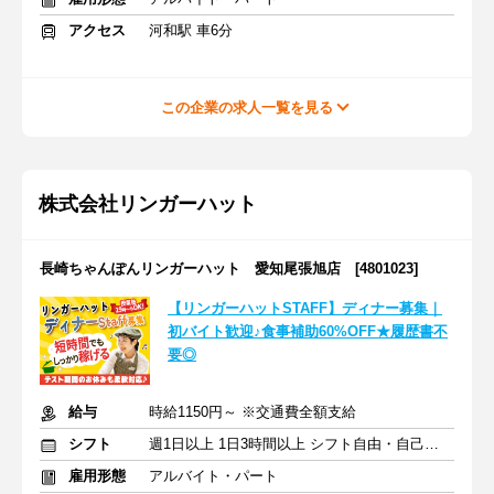
アクセス
河和駅 車6分
この企業の求人一覧を見る
株式会社リンガーハット
長崎ちゃんぽんリンガーハット 愛知尾張旭店 [4801023]
【リンガーハットSTAFF】ディナー募集｜
初バイト歓迎♪食事補助60%OFF★履歴書不
要◎
給与
時給1150円～ ※交通費全額支給
シフト
週1日以上 1日3時間以上 シフト自由・自己申告
雇用形態
アルバイト・パート