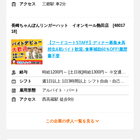
アクセス
三郷駅 車2分
長崎ちゃんぽんリンガーハット イオンモール熱田店 [48017
18]
【フードコートSTAFF】ディナー募集★高
校生&初バイト歓迎♪食事補助60％OFF!履歴
書不要
給与
時給1200円～ [土日祝]時給1300円～ ※交通費全額支給
シフト
週1日以上 1日3時間以上 シフト自由・自己申告
雇用形態
アルバイト・パート
アクセス
西高蔵駅 徒歩9分
この企業の求人一覧を見る