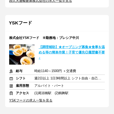
西久大運輸倉庫株式会社の求人一覧を見る
YSKフード
株式会社YSKフード ※勤務地：プレシア中川
【調理補助】★オープニング募集★食事を温
める等の簡単作業！子育て優先◎履歴書不要
♪
給与
時給1140～1500円 ＋交通費
シフト
週2日以上 1日3時間以上 シフト自由・自己申告
雇用形態
アルバイト・パート
アクセス
(1)尾頭橋駅 (2)鶴舞駅
YSKフードの求人一覧を見る