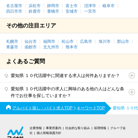
名古屋市
浜松市
静岡市
富士市
沼津市
岐阜市
四日市市
鈴鹿市
豊橋市
安城市
一宮市
その他の注目エリア
札幌市
仙台市
福岡市
松山市
広島市
旭川市
郡山市
青森市
函館市
北九州市
熊本市
よくあるご質問
愛知県 １０代活躍中に関連する求人は何件ありますか？
愛知県 １０代活躍中の求人に興味のある他の人はどんな条
件でお仕事を探していますか？
アルバイト探し・バイト求人TOP
キーワードTOP
愛知県 １０
企業情報
事業所案内
社会的な取り組み
採用情報
グループ会
社
個人情報保護方針