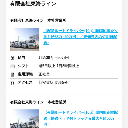
有限会社東海ライン
有限会社東海ライン 本社営業所
【配送ルートドライバー(10t)】転職応援☆＼
高月給38万~50万円！／愛知県内の短距離配
送♪
給与
月給38万～50万円
シフト
週5日以上 1日8時間以上
雇用形態
正社員
アクセス
苅安賀駅 徒歩5分
有限会社東海ライン 本社営業所
【夜勤ルートドライバー(10t)】県内短距離配
送！快適ベッド付トラック★最大月給50万
円！