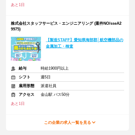
あと1日
株式会社スタッフサービス・エンジニアリング (案件NO/sseA2
9975)
【製造STAFF】愛知県海部郡│航空機部品の
金属加工・検査
給与
時給1900円以上
シフト
週5日
雇用形態
派遣社員
アクセス
金山駅 バス50分
あと1日
この企業の求人一覧を見る