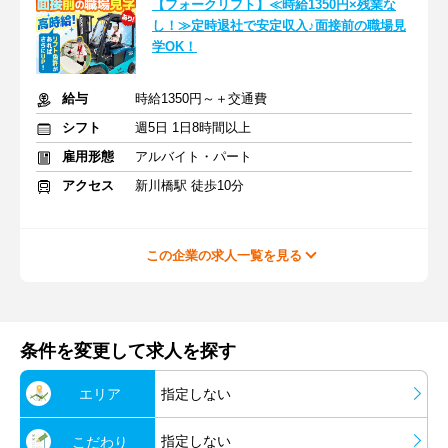
【フォークリフト】≪時給1350円×残業な
し！≫定時退社で安定収入♪面接前の職場見
学OK！
給与
時給1350円～＋交通費
シフト
週5日 1日8時間以上
雇用形態
アルバイト・パート
アクセス
新川橋駅 徒歩10分
この企業の求人一覧を見る
条件を変更して求人を探す
エリア
指定しない
指定しない
こだわり