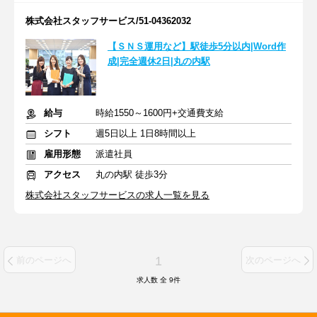
株式会社スタッフサービス/51-04362032
【ＳＮＳ運用など】駅徒歩5分以内|Word作
成|完全週休2日|丸の内駅
給与
時給1550～1600円+交通費支給
シフト
週5日以上 1日8時間以上
雇用形態
派遣社員
アクセス
丸の内駅 徒歩3分
株式会社スタッフサービスの求人一覧を見る
1
前のページへ
次のページへ
求人数 全
9
件