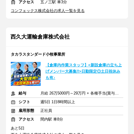
アクセス
五ノ三駅 車3分
コンフェックス株式会社の求人一覧を見る
西久大運輸倉庫株式会社
タカラスタンダード小牧事業所
【倉庫内作業スタッフ】<新設倉庫の立ち上
げメンバー大募集!!>日勤限定◎土日祝休み
も有♪
給与
月給 26万5000円～29万円 + 各種手当(賞与年2回/交通費等)
シフト
週5日 1日8時間以上
雇用形態
正社員
アクセス
間内駅 車8分
あと5日