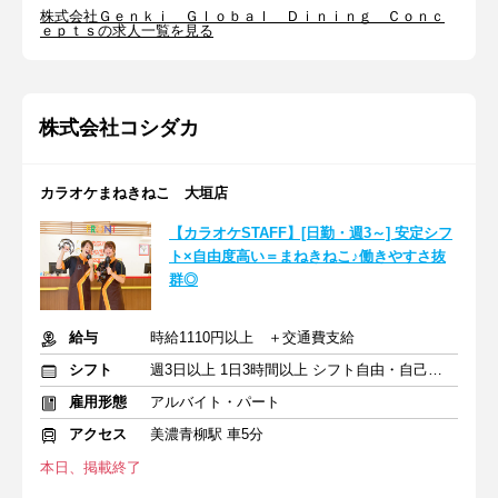
株式会社Ｇｅｎｋｉ Ｇｌｏｂａｌ Ｄｉｎｉｎｇ Ｃｏｎｃ
ｅｐｔｓの求人一覧を見る
株式会社コシダカ
カラオケまねきねこ 大垣店
【カラオケSTAFF】[日勤・週3～] 安定シフ
ト×自由度高い＝まねきねこ♪働きやすさ抜
群◎
給与
時給1110円以上 ＋交通費支給
シフト
週3日以上 1日3時間以上 シフト自由・自己申告
雇用形態
アルバイト・パート
アクセス
美濃青柳駅 車5分
本日、掲載終了