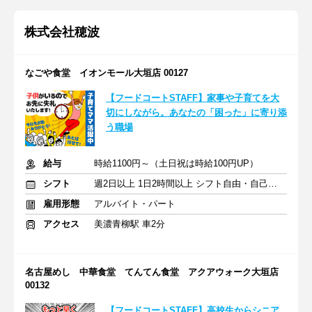
株式会社穂波
なごや食堂 イオンモール大垣店 00127
【フードコートSTAFF】家事や子育てを大
切にしながら。あなたの「困った」に寄り添
う職場
給与
時給1100円～（土日祝は時給100円UP）
シフト
週2日以上 1日2時間以上 シフト自由・自己申告
雇用形態
アルバイト・パート
アクセス
美濃青柳駅 車2分
名古屋めし 中華食堂 てんてん食堂 アクアウォーク大垣店
00132
【フードコートSTAFF】高校生からシニア