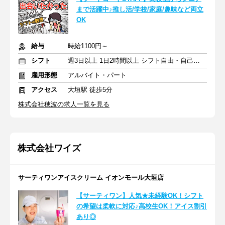
まで活躍中♪推し活/学校/家庭/趣味など両立
OK
給与
時給1100円～
シフト
週3日以上 1日2時間以上 シフト自由・自己申告
雇用形態
アルバイト・パート
アクセス
大垣駅 徒歩5分
株式会社穂波の求人一覧を見る
株式会社ワイズ
サーティワンアイスクリーム イオンモール大垣店
【サーティワン】人気★未経験OK！シフト
の希望は柔軟に対応♪高校生OK！アイス割引
あり◎