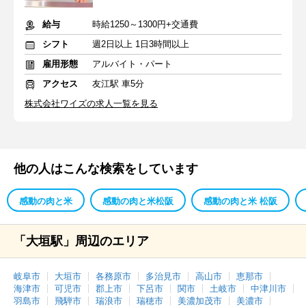
給与
時給1250～1300円+交通費
シフト
週2日以上 1日3時間以上
雇用形態
アルバイト・パート
アクセス
友江駅 車5分
株式会社ワイズの求人一覧を見る
他の人はこんな検索をしています
感動の肉と米
感動の肉と米松阪
感動の肉と米 松阪
「大垣駅」周辺のエリア
岐阜市
大垣市
各務原市
多治見市
高山市
恵那市
海津市
可児市
郡上市
下呂市
関市
土岐市
中津川市
羽島市
飛騨市
瑞浪市
瑞穂市
美濃加茂市
美濃市