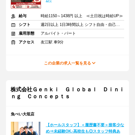
か♪
給与
時給1150～1438円 以上 ≪土日祝は時給UP≫
シフト
週2日以上 1日3時間以上 シフト自由・自己申告
雇用形態
アルバイト・パート
アクセス
友江駅 車9分
この企業の求人一覧を見る
株式会社Ｇｅｎｋｉ Ｇｌｏｂａｌ Ｄｉｎｉ
ｎｇ Ｃｏｎｃｅｐｔｓ
魚べい大垣店
【ホールスタッフ】＜履歴書不要＞接客少な
め⇒未経験OK♪高校生も◎スタッフ特典あ