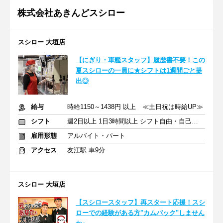
株式会社あきんどスシロー
スシロー 大垣店
【にぎり・軍艦スタッフ】履歴書不要！この
夏スシローの一員に★シフトは1週間ごと提
出◎
給与
時給1150～1438円 以上 ≪土日祝は時給UP≫
シフト
週2日以上 1日3時間以上 シフト自由・自己申告
雇用形態
アルバイト・パート
アクセス
友江駅 車9分
スシロー 大垣店
【スシロースタッフ】再スタート応援！スシ
ローでの経験がある方"カムバック"しません