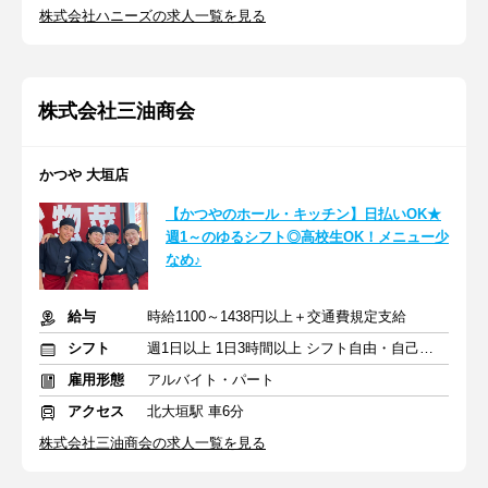
株式会社ハニーズの求人一覧を見る
株式会社三油商会
かつや 大垣店
【かつやのホール・キッチン】日払いOK★
週1～のゆるシフト◎高校生OK！メニュー少
なめ♪
給与
時給1100～1438円以上＋交通費規定支給
シフト
週1日以上 1日3時間以上 シフト自由・自己申告
雇用形態
アルバイト・パート
アクセス
北大垣駅 車6分
株式会社三油商会の求人一覧を見る