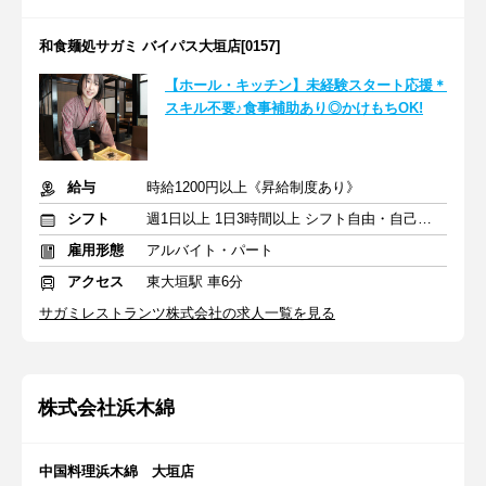
和食麺処サガミ バイパス大垣店[0157]
【ホール・キッチン】未経験スタート応援＊
スキル不要♪食事補助あり◎かけもちOK!
給与
時給1200円以上《昇給制度あり》
シフト
週1日以上 1日3時間以上 シフト自由・自己申告
雇用形態
アルバイト・パート
アクセス
東大垣駅 車6分
サガミレストランツ株式会社の求人一覧を見る
株式会社浜木綿
中国料理浜木綿 大垣店