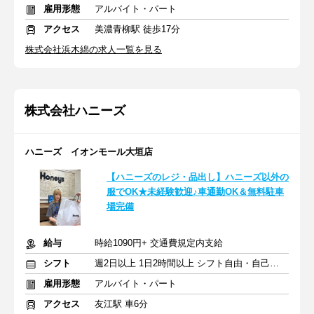
雇用形態
アルバイト・パート
アクセス
美濃青柳駅 徒歩17分
株式会社浜木綿の求人一覧を見る
株式会社ハニーズ
ハニーズ イオンモール大垣店
【ハニーズのレジ・品出し】ハニーズ以外の
服でOK★未経験歓迎♪車通勤OK＆無料駐車
場完備
給与
時給1090円+ 交通費規定内支給
シフト
週2日以上 1日2時間以上 シフト自由・自己申告
雇用形態
アルバイト・パート
アクセス
友江駅 車6分