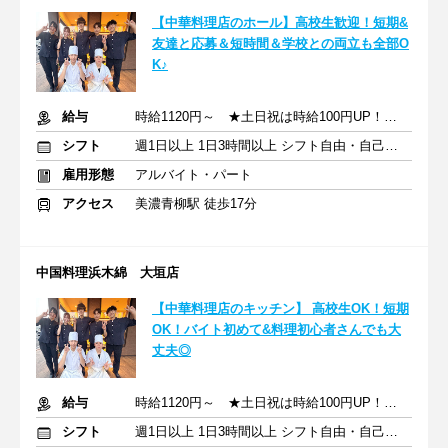
【中華料理店のホール】⾼校⽣歓迎！短期&
友達と応募＆短時間＆学校との両⽴も全部O
K♪
給与
時給1120円～ ★土日祝は時給100円UP！ ★高校生も同時給！
シフト
週1日以上 1日3時間以上 シフト自由・自己申告
雇用形態
アルバイト・パート
アクセス
美濃青柳駅 徒歩17分
中国料理浜木綿 大垣店
【中華料理店のキッチン】 ⾼校⽣OK！短期
OK！バイト初めて&料理初心者さんでも⼤
丈夫◎
給与
時給1120円～ ★土日祝は時給100円UP！ ★高校生も同時給！
シフト
週1日以上 1日3時間以上 シフト自由・自己申告