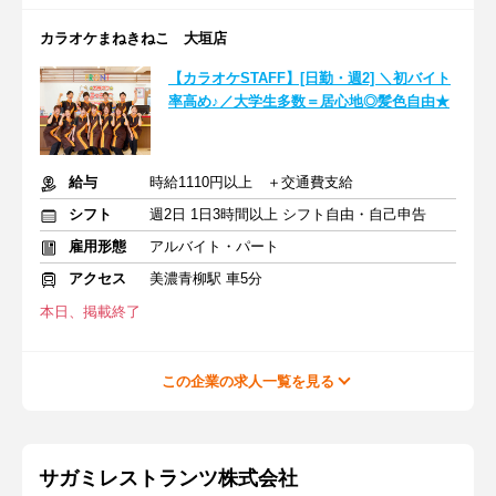
カラオケまねきねこ 大垣店
【カラオケSTAFF】[日勤・週2] ＼初バイト
率高め♪／大学生多数＝居心地◎髪色自由★
給与
時給1110円以上 ＋交通費支給
シフト
週2日 1日3時間以上 シフト自由・自己申告
雇用形態
アルバイト・パート
アクセス
美濃青柳駅 車5分
本日、掲載終了
この企業の求人一覧を見る
サガミレストランツ株式会社