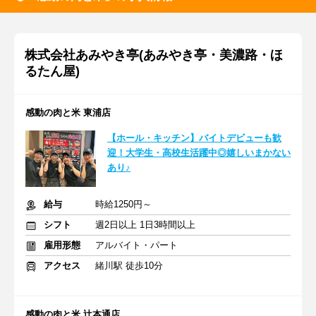
株式会社あみやき亭(あみやき亭・美濃路・ほ
るたん屋)
感動の肉と米 東浦店
【ホール・キッチン】バイトデビューも歓
迎！大学生・高校生活躍中◎嬉しいまかない
あり♪
給与
時給1250円～
シフト
週2日以上 1日3時間以上
雇用形態
アルバイト・パート
アクセス
緒川駅 徒歩10分
感動の肉と米 辻本通店