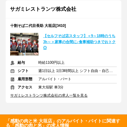
サガミレストランツ株式会社
十割そば二代目長助 大垣店[3410]
【セルフそば店スタッフ】＜9～18時のうち
3h～＞家事の合間に♪食事補助つきでおトク
◎
給与
時給1100円以上
シフト
週1日以上 1日3時間以上 シフト自由・自己申告
雇用形態
アルバイト・パート
アクセス
東大垣駅 車3分
サガミレストランツ株式会社の求人一覧を見る
「感動の肉と米 大垣店」のアルバイト・バイトに関連す
る「感動の肉と米」の求人情報