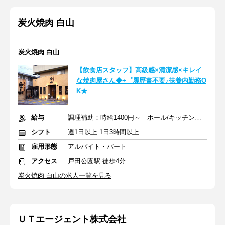
炭火焼肉 白山
炭火焼肉 白山
【飲食店スタッフ】高級感×清潔感×キレイ
な焼肉屋さん◆+゜履歴書不要♪扶養内勤務O
K★
給与
調理補助：時給1400円～ ホール/キッチン：時給1150円～
シフト
週1日以上 1日3時間以上
雇用形態
アルバイト・パート
アクセス
戸田公園駅 徒歩4分
炭火焼肉 白山の求人一覧を見る
ＵＴエージェント株式会社