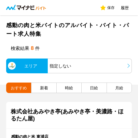
保存
履歴
感動の肉と米バイトのアルバイト・バイト・パ
ート求人特集
8
検索結果
件
エリア
指定しない
おすすめ
新着
時給
日給
月給
株式会社あみやき亭(あみやき亭・美濃路・ほ
るたん屋)
感動の肉と米 東浦店