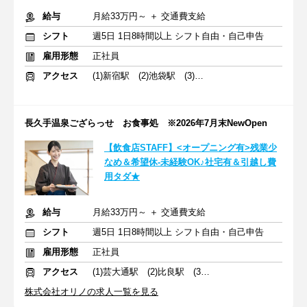
給与
月給33万円～ ＋ 交通費支給
シフト
週5日 1日8時間以上 シフト自由・自己申告
雇用形態
正社員
アクセス
(1)新宿駅 (2)池袋駅 (3)中野駅
長久手温泉ござらっせ お食事処 ※2026年7月末NewOpen
【飲食店STAFF】<オープニング有>残業少
なめ＆希望休-未経験OK♪社宅有＆引越し費
用タダ★
給与
月給33万円～ ＋ 交通費支給
シフト
週5日 1日8時間以上 シフト自由・自己申告
雇用形態
正社員
アクセス
(1)芸大通駅 (2)比良駅 (3)岐南駅
株式会社オリノの求人一覧を見る