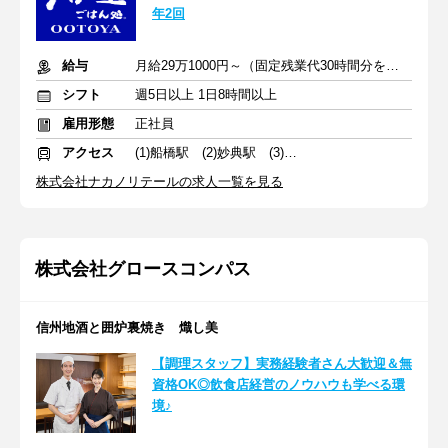
年2回
給与
月給29万1000円～（固定残業代30時間分を含む）
シフト
週5日以上 1日8時間以上
雇用形態
正社員
アクセス
(1)船橋駅 (2)妙典駅 (3)稲毛海岸駅
株式会社ナカノリテールの求人一覧を見る
株式会社グロースコンパス
信州地酒と囲炉裏焼き 熾し美
【調理スタッフ】実務経験者さん大歓迎＆無
資格OK◎飲食店経営のノウハウも学べる環
境♪