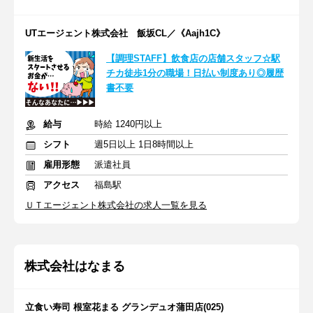
UTエージェント株式会社 飯坂CL／《Aajh1C》
【調理STAFF】飲食店の店舗スタッフ☆駅
チカ徒歩1分の職場！日払い制度あり◎履歴
書不要
給与
時給 1240円以上
シフト
週5日以上 1日8時間以上
雇用形態
派遣社員
アクセス
福島駅
ＵＴエージェント株式会社の求人一覧を見る
株式会社はなまる
立食い寿司 根室花まる グランデュオ蒲田店(025)