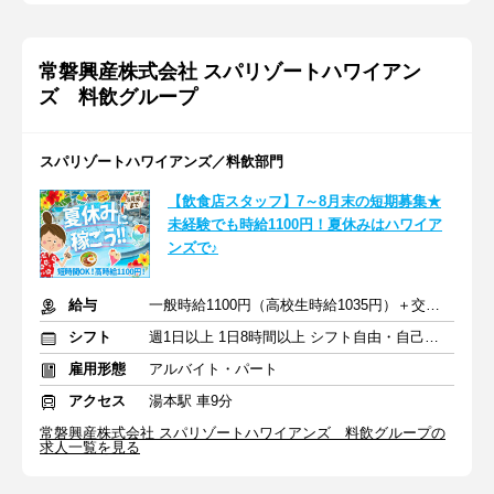
常磐興産株式会社 スパリゾートハワイアン
ズ 料飲グループ
スパリゾートハワイアンズ／料飲部門
【飲食店スタッフ】7～8月末の短期募集★
未経験でも時給1100円！夏休みはハワイア
ンズで♪
給与
一般時給1100円（高校生時給1035円）＋交通費支給
シフト
週1日以上 1日8時間以上 シフト自由・自己申告
雇用形態
アルバイト・パート
アクセス
湯本駅 車9分
常磐興産株式会社 スパリゾートハワイアンズ 料飲グループの
求人一覧を見る