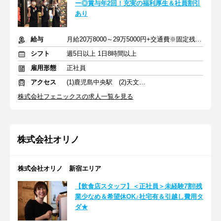
ー◎賞与年2回！充実の福利厚生＆社員割引
あり
給与
月給20万8000～29万5000円+交通費※固定残業代を含む
シフト
週5日以上 1日8時間以上
雇用形態
正社員
アクセス
(1)鹿児島中央駅 (2)天文館通駅
株式会社フェニックスの求人一覧を見る
株式会社オリノ
株式会社オリノ 新宿エリア
【飲食店スタッフ】＜正社員＞未経験7割!残
業少なめ＆希望休OK♪社宅有＆引越し費用タ
ダ★