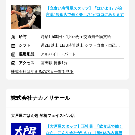
【立食い寿司屋スタッフ】「はいよ!!」が合
言葉"飲食店で働く楽しさ"がココにあります
給与
時給1,500円～1,875円＋交通費全額支給
シフト
週2日以上 1日3時間以上 シフト自由・自己申告
雇用形態
アルバイト・パート
アクセス
蒲田駅 徒歩1分
株式会社はなまるの求人一覧を見る
株式会社ナカノリテール
大戸屋ごはん処 船橋フェイスビル店
【大戸屋スタッフ】正社員│「飲食店で働く
なら、こんな会社がいい」月9日休み＆賞与