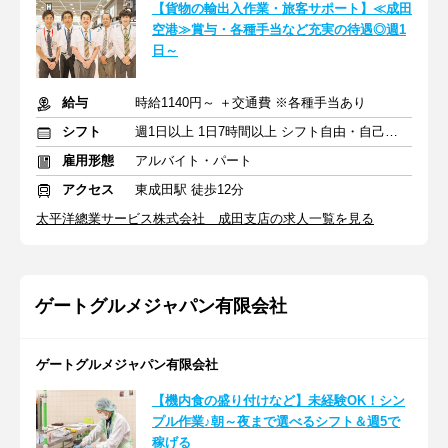
【貨物の輸出入作業・旅客サポート】≪成田
空港≫賞与・各種手当など充実の待遇◎週1
日～
給与
時給1140円～ ＋交通費 ※各種手当あり
シフト
週1日以上 1日7時間以上 シフト自由・自己申告
雇用形態
アルバイト・パート
アクセス
東成田駅 徒歩12分
太平洋總業サービス株式会社 成田支店の求人一覧を見る
ゲートグルメジャパン有限会社
ゲートグルメジャパン有限会社
【機内食の盛り付けなど】未経験OK！シン
プル作業♪朝～夜まで選べるシフト＆週5で
稼げる