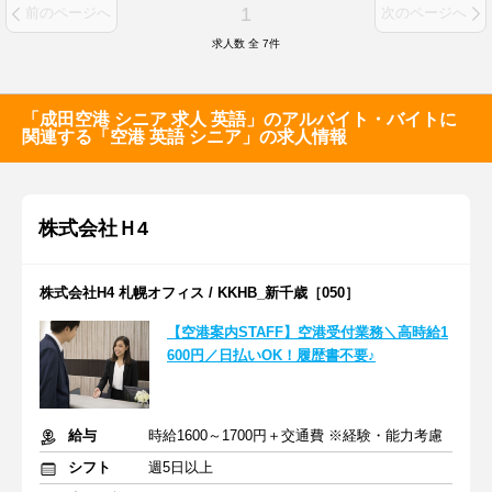
1
前のページへ
次のページへ
求人数 全
7
件
「成田空港 シニア 求人 英語」のアルバイト・バイトに
関連する「空港 英語 シニア」の求人情報
株式会社Ｈ4
株式会社H4 札幌オフィス / KKHB_新千歳［050］
【空港案内STAFF】空港受付業務＼高時給1
600円／日払いOK！履歴書不要♪
給与
時給1600～1700円＋交通費 ※経験・能力考慮
シフト
週5日以上