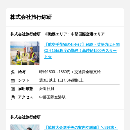
株式会社旅行綜研
株式会社旅行綜研 ※勤務エリア：中部国際空港エリア
【航空手荷物の仕分け】経験・英語力は不問
◎月15日程度の勤務！高時給1500円スター
ト☆
給与
時給1500～1560円＋交通費全額支給
シフト
週3日以上 1日7.5時間以上
雇用形態
派遣社員
アクセス
中部国際空港駅
株式会社旅行綜研
【競技大会選手等の案内や誘導】＼8月末～