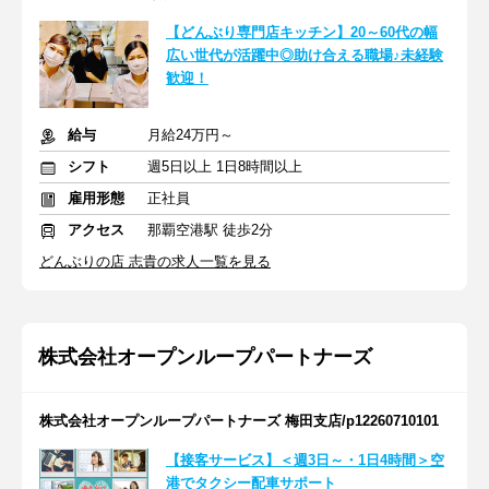
【どんぶり専門店キッチン】20～60代の幅
広い世代が活躍中◎助け合える職場♪未経験
歓迎！
給与
月給24万円～
シフト
週5日以上 1日8時間以上
雇用形態
正社員
アクセス
那覇空港駅 徒歩2分
どんぶりの店 志貴の求人一覧を見る
株式会社オープンループパートナーズ
株式会社オープンループパートナーズ 梅田支店/p12260710101
【接客サービス】＜週3日～・1日4時間＞空
港でタクシー配車サポート