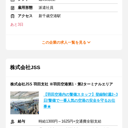
雇用形態
派遣社員
アクセス
新千歳空港駅
あと3日
この企業の求人一覧を見る
株式会社JSS
株式会社JSS 羽田支社 ※羽田空港第1・第2ターミナルエリア
【羽田空港内の警備スタッフ】登録制!週2~3
日!警備で一番人気の空港の安全を守るお仕
事★
給与
時給1300円～1625円+交通費全額支給