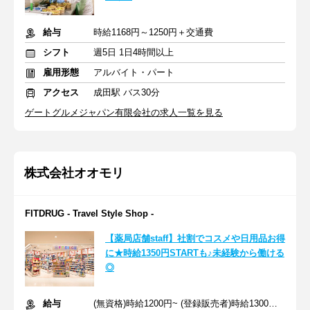
給与
時給1168円～1250円＋交通費
シフト
週5日 1日4時間以上
雇用形態
アルバイト・パート
アクセス
成田駅 バス30分
ゲートグルメジャパン有限会社の求人一覧を見る
株式会社オオモリ
FITDRUG - Travel Style Shop -
【薬局店舗staff】社割でコスメや日用品お得
に★時給1350円STARTも♪未経験から働ける
◎
給与
(無資格)時給1200円~ (登録販売者)時給1300～1400円~ ＋交通費