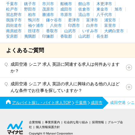
千葉市
銚子市
市川市
船橋市
館山市
木更津市
松戸市
野田市
茂原市
成田市
佐倉市
東金市
旭市
習志野市
柏市
勝浦市
市原市
流山市
八千代市
我孫子市
鴨川市
鎌ケ谷市
君津市
富津市
浦安市
四街道市
袖ケ浦市
八街市
印西市
白井市
富里市
南房総市
匝瑳市
香取市
山武市
いすみ市
大網白里市
安房郡
夷隅郡
印旛郡
香取郡
山武郡
長生郡
よくあるご質問
成田空港 シニア 求人 英語に関連する求人は何件あります
か？
成田空港 シニア 求人 英語の求人に興味のある他の人はど
んな条件でお仕事を探していますか？
アルバイト探し・バイト求人TOP
千葉県
成田市
成田空港 シ
企業情報
事業所案内
社会的な取り組み
採用情報
グループ会
社
個人情報保護方針
Copyright © Mynavi Corporation