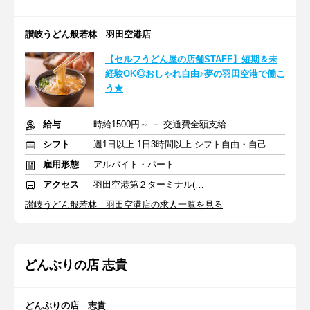
讃岐うどん般若林 羽田空港店
【セルフうどん屋の店舗STAFF】短期＆未
経験OK◎おしゃれ自由♪夢の羽田空港で働こ
う★
給与
時給1500円～ ＋ 交通費全額支給
シフト
週1日以上 1日3時間以上 シフト自由・自己申告
雇用形態
アルバイト・パート
アクセス
羽田空港第２ターミナル(東京モノレール・ＡＮＡ利用)駅 徒歩2分
讃岐うどん般若林 羽田空港店の求人一覧を見る
どんぶりの店 志貴
どんぶりの店 志貴