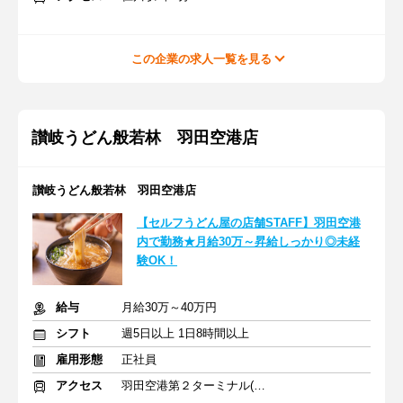
この企業の求人一覧を見る
讃岐うどん般若林 羽田空港店
讃岐うどん般若林 羽田空港店
【セルフうどん屋の店舗STAFF】羽田空港
内で勤務★月給30万～昇給しっかり◎未経
験OK！
給与
月給30万～40万円
シフト
週5日以上 1日8時間以上
雇用形態
正社員
アクセス
羽田空港第２ターミナル(東京モノレール・ＡＮＡ利用)駅 徒歩2分