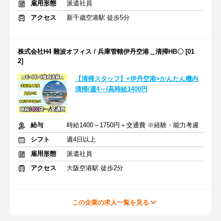
雇用形態
派遣社員
アクセス
新千歳空港駅 徒歩5分
株式会社H4 難波オフィス / 兵庫管轄伊丹空港＿清掃HB〇 [01
2]
【清掃スタッフ】<伊丹空港>かんたん機内
清掃/週4～/高時給1400円
給与
時給1400～1750円＋交通費 ※経験・能力考慮
シフト
週4日以上
雇用形態
派遣社員
アクセス
大阪空港駅 徒歩2分
この企業の求人一覧を見る