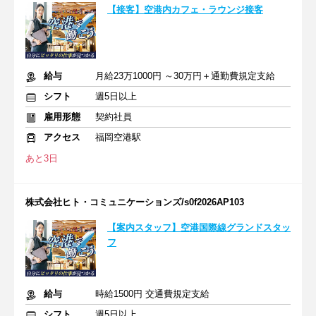
【接客】空港内カフェ・ラウンジ接客
給与
月給23万1000円 ～30万円＋通勤費規定支給
シフト
週5日以上
雇用形態
契約社員
アクセス
福岡空港駅
あと3日
株式会社ヒト・コミュニケーションズ/s0f2026AP103
【案内スタッフ】空港国際線グランドスタッ
フ
給与
時給1500円 交通費規定支給
シフト
週5日以上