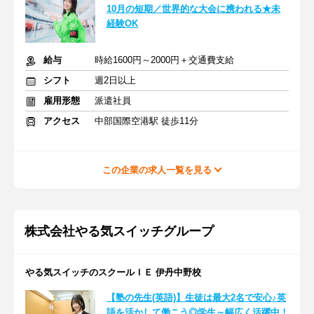
10月の短期／世界的な大会に携われる★未
経験OK
給与
時給1600円～2000円＋交通費支給
シフト
週2日以上
雇用形態
派遣社員
アクセス
中部国際空港駅 徒歩11分
この企業の求人一覧を見る
株式会社やる気スイッチグループ
やる気スイッチのスクールＩＥ 伊丹中野校
【塾の先生(英語)】生徒は最大2名で安心♪英
語を活かして働こう◎学生～幅広く活躍中！