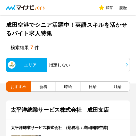
保存
履歴
成田空港でシニア活躍中！英語スキルを活かせ
るバイト求人特集
7
検索結果
件
エリア
指定しない
おすすめ
新着
時給
日給
月給
太平洋總業サービス株式会社 成田支店
太平洋總業サービス株式会社 (勤務地：成田国際空港)