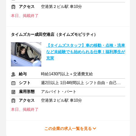
アクセス
空港第２ビル駅 車10分
本日、掲載終了
タイムズカー成田空港店（タイムズモビリティ）
【タイムズスタッフ】車の移動・点検・洗車
など未経験でも始められる仕事！福利厚生が
充実
給与
時給1430円以上＋交通費支給
シフト
週2日以上 1日4時間以上 シフト自由・自己申告
雇用形態
アルバイト・パート
アクセス
空港第２ビル駅 車10分
本日、掲載終了
この企業の求人一覧を見る