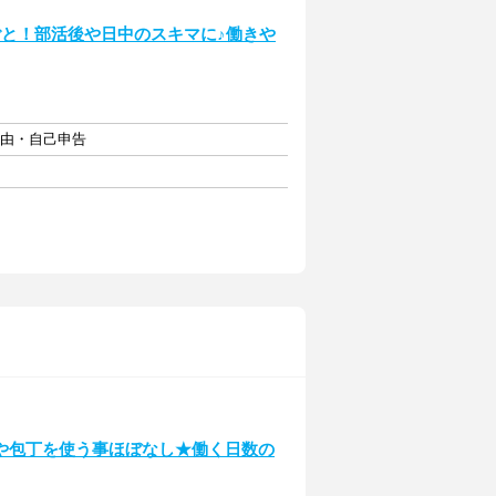
ごと！部活後や日中のスキマに♪働きや
自由・自己申告
や包丁を使う事ほぼなし★働く日数の