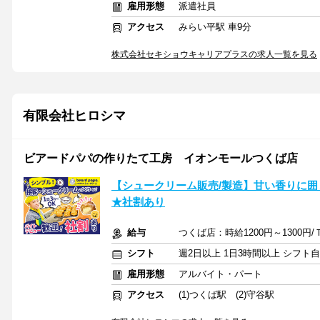
雇用形態
派遣社員
アクセス
みらい平駅 車9分
株式会社セキショウキャリアプラスの求人一覧を見る
有限会社ヒロシマ
ビアードパパの作りたて工房 イオンモールつくば店
【シュークリーム販売/製造】甘い香りに囲ま
★社割あり
給与
つくば店：時給1200円～1300円
シフト
週2日以上 1日3時間以上 シフト
雇用形態
アルバイト・パート
アクセス
(1)つくば駅 (2)守谷駅