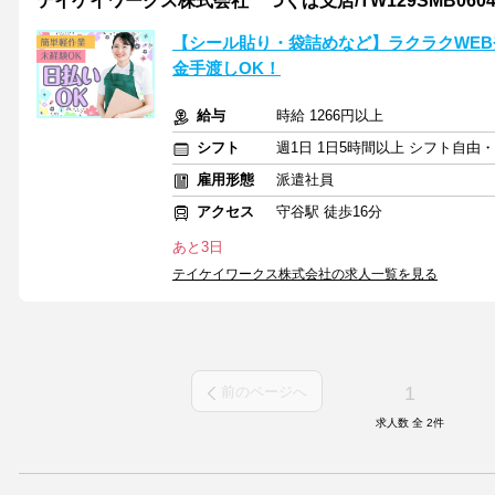
テイケイワークス株式会社 つくば支店/TW129SMB060
【シール貼り・袋詰めなど】ラクラクWEB
金手渡しOK！
給与
時給 1266円以上
シフト
週1日 1日5時間以上 シフト自由
雇用形態
派遣社員
アクセス
守谷駅 徒歩16分
あと3日
テイケイワークス株式会社の求人一覧を見る
1
前のページへ
求人数 全
2
件