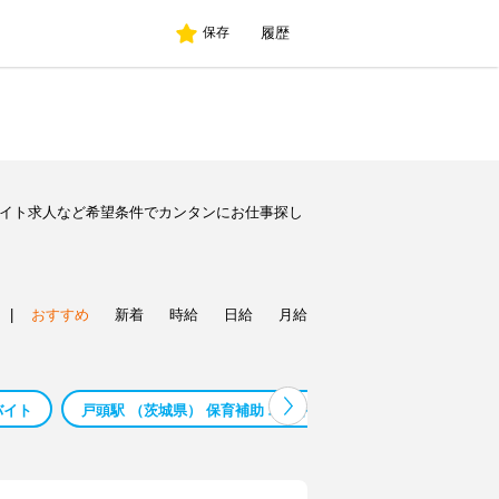
履歴
保存
バイト求人など希望条件でカンタンにお仕事探し
|
おすすめ
新着
時給
日給
月給
バイト
戸頭駅 （茨城県） 保育補助 バイト
戸頭駅 （茨城県） 