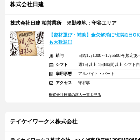
株式会社日建
株式会社日建 柏営業所 ※勤務地：守谷エリア
【資材運び・補助】金欠解消に*短期1日O
も大歓迎◎
給与
日給1万1000～1万5500円(規
シフト
週1日以上 1日8時間以上 シフト
雇用形態
アルバイト・パート
アクセス
守谷駅
株式会社日建の求人一覧を見る
テイケイワークス株式会社