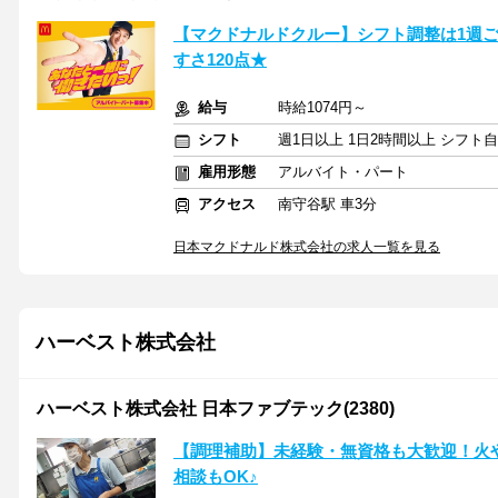
【マクドナルドクルー】シフト調整は1週
すさ120点★
給与
時給1074円～
シフト
週1日以上 1日2時間以上 シフト
雇用形態
アルバイト・パート
アクセス
南守谷駅 車3分
日本マクドナルド株式会社の求人一覧を見る
ハーベスト株式会社
ハーベスト株式会社 日本ファブテック(2380)
【調理補助】未経験・無資格も大歓迎！火
相談もOK♪