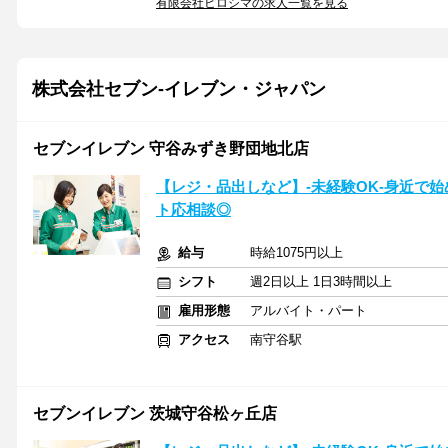
有限会社ヒロシマの求人一覧を見る
株式会社セブン-イレブン・ジャパン
セブンイレブン 守谷みずき野団地北店
【レジ・品出しなど】-未経験OK-身近で
ト応相談◎
給与
時給1075円以上
シフト
週2日以上 1日3時間以上
雇用形態
アルバイト・パート
アクセス
南守谷駅
セブンイレブン 茨城守谷松ヶ丘店