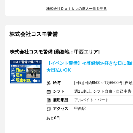
株式会社Ｄａｉｋｏの求人一覧を見る
株式会社コスモ警備
株式会社コスモ警備 [勤務地：甲西エリア]
【イベント警備】≪登録制≫好きな日に働け
★日払いOK
給与
[日勤]日給9500～1万6500円 [夜勤
シフト
週1日以上 シフト自由・自己申告
雇用形態
アルバイト・パート
アクセス
甲西駅
あと6日