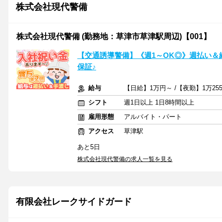
株式会社現代警備
株式会社現代警備 (勤務地：草津市草津駅周辺)【001】
【交通誘導警備】《週1～OK◎》週払い＆
保証♪
給与
【日給】1万円～ /【夜勤】1万25
シフト
週1日以上 1日8時間以上
雇用形態
アルバイト・パート
アクセス
草津駅
あと5日
株式会社現代警備の求人一覧を見る
有限会社レークサイドガード