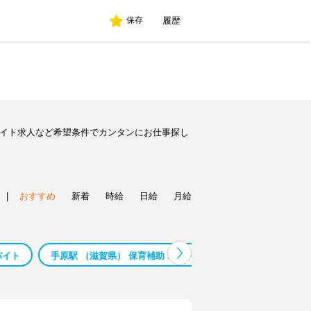
履歴
保存
バイト求人など希望条件でカンタンにお仕事探し
|
おすすめ
新着
時給
日給
月給
バイト
手原駅 （滋賀県） 保育補助 バイト
手原駅 （滋賀県） 