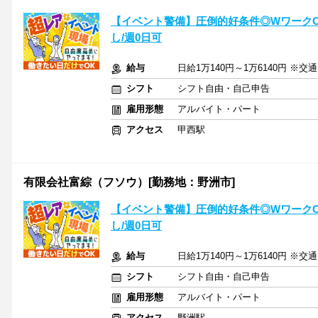
【イベント警備】圧倒的好条件◎WワークOK
し/週0日可
給与
日給1万140円～1万6140円 ※交
シフト
シフト自由・自己申告
雇用形態
アルバイト・パート
アクセス
甲西駅
有限会社富綜（フソウ）[勤務地：野洲市]
【イベント警備】圧倒的好条件◎WワークOK
し/週0日可
給与
日給1万140円～1万6140円 ※交
シフト
シフト自由・自己申告
雇用形態
アルバイト・パート
アクセス
野洲駅