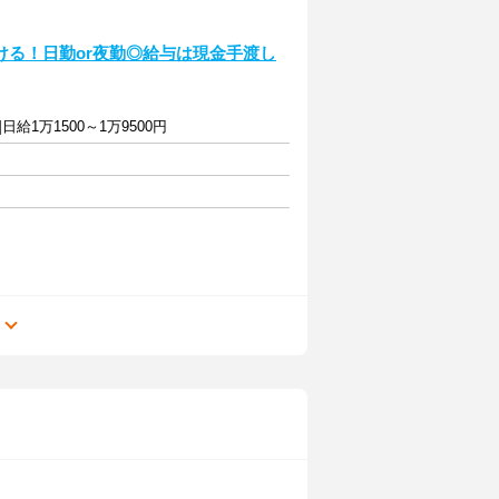
る！日勤or夜勤◎給与は現金手渡し
]日給1万1500～1万9500円
る