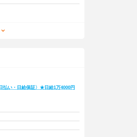
る
払い・日給保証〉★日給1万4000円