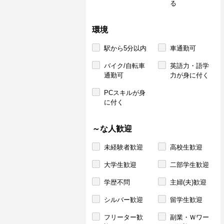
る
環境
駅から5分以内
車通勤可
バイク/自転車
英語力・語学
通勤可
力が身に付く
PCスキルが身
に付く
～な人歓迎
未経験者歓迎
高校生歓迎
大学生歓迎
二部学生歓迎
学歴不問
主婦(夫)歓迎
シルバー歓迎
留学生歓迎
フリーター歓
副業・Ｗワー