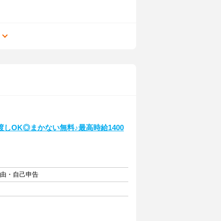
る
しOK◎まかない無料♪最高時給1400
自由・自己申告