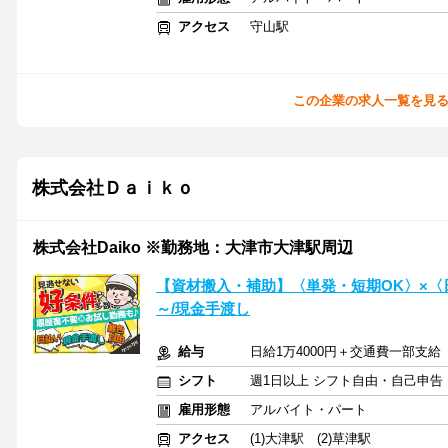
アクセス
守山駅
この企業の求人一覧を見
株式会社Ｄａｉｋｏ
株式会社Daiko ※勤務地：大津市大津駅周辺
【資材搬入・補助】〈単発・短期OK〉×〈日
～/現金手渡し
給与
日給1万4000円＋交通費一部支給
シフト
週1日以上 シフト自由・自己申告
雇用形態
アルバイト・パート
アクセス
(1)大津駅 (2)草津駅