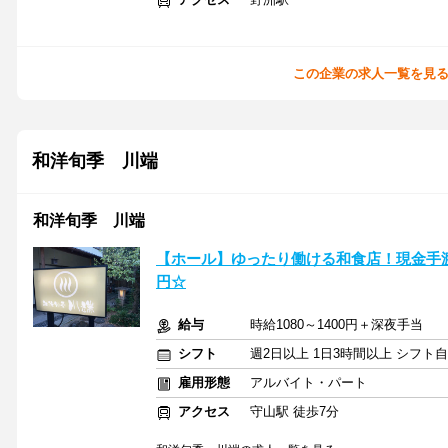
この企業の求人一覧を見
和洋旬季 川端
和洋旬季 川端
【ホール】ゆったり働ける和食店！現金手渡
円☆
給与
時給1080～1400円＋深夜手当
シフト
週2日以上 1日3時間以上 シフト
雇用形態
アルバイト・パート
アクセス
守山駅 徒歩7分