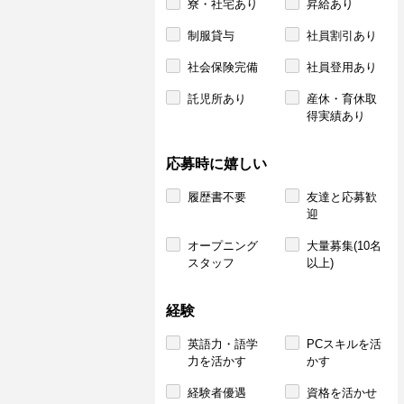
寮・社宅あり
昇給あり
制服貸与
社員割引あり
社会保険完備
社員登用あり
託児所あり
産休・育休取
得実績あり
応募時に嬉しい
履歴書不要
友達と応募歓
迎
オープニング
大量募集(10名
スタッフ
以上)
経験
英語力・語学
PCスキルを活
力を活かす
かす
経験者優遇
資格を活かせ