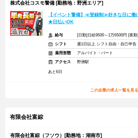
株式会社コスモ警備 [勤務地：野洲エリア]
【イベント警備】≪登録制≫好きな日に働け
★日払いOK
給与
[日勤]日給9500～1万6500円 [夜勤
シフト
週1日以上 シフト自由・自己申告
雇用形態
アルバイト・パート
アクセス
野洲駅
あと6日
この企業の求人一覧を見
有限会社富綜
有限会社富綜（フソウ）[勤務地：湖南市]