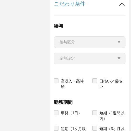
こだわり条件
給与
高収入・高時
日払い／週払
給
い
勤務期間
単発（1日）
短期（1週間以
内）
短期（1ヶ月以
短期（3ヶ月以