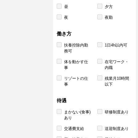
昼
夕方
夜
夜勤
働き方
扶養控除内勤
1日4h以内可
務可
体を動かす仕
在宅ワーク・
事
内職
リゾートの仕
残業月10時間
事
以下
待遇
まかない(食事)
研修制度あり
あり
交通費支給
送迎制度あり