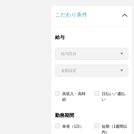
こだわり条件
給与
高収入・高時
日払い／週払
給
い
勤務期間
単発（1日）
短期（1週間以
内）