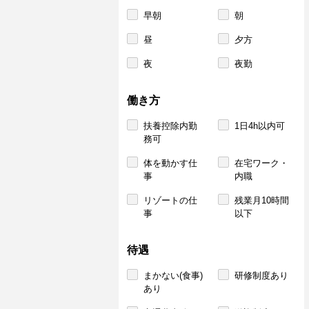
早朝
朝
昼
夕方
夜
夜勤
働き方
扶養控除内勤
1日4h以内可
務可
体を動かす仕
在宅ワーク・
事
内職
リゾートの仕
残業月10時間
事
以下
待遇
まかない(食事)
研修制度あり
あり