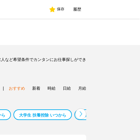
履歴
保存
求人など希望条件でカンタンにお仕事探しができ
|
おすすめ
新着
時給
日給
月給
から
大学生 扶養控除 いつから
大学生 バイト いつまで