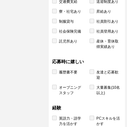
交通費支給
送迎制度あり
寮・社宅あり
昇給あり
制服貸与
社員割引あり
社会保険完備
社員登用あり
託児所あり
産休・育休取
得実績あり
応募時に嬉しい
履歴書不要
友達と応募歓
迎
オープニング
大量募集(10名
スタッフ
以上)
経験
英語力・語学
PCスキルを活
力を活かす
かす