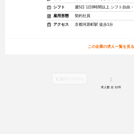
シフト
週5日 1日8時間以上 シフト自由
雇用形態
契約社員
アクセス
京都河原町駅 徒歩1分
この企業の求人一覧を見
1
前のページへ
求人数 全
32
件