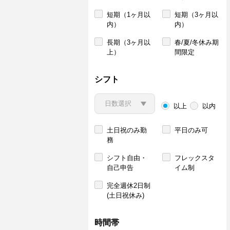
短期（1ヶ月以
短期（3ヶ月以
内）
内）
長期（3ヶ月以
春/夏/冬休み期
上）
間限定
シフト
以上
以内
土日祝のみ勤
平日のみ可
務
シフト自由・
フレックスタ
自己申告
イム制
完全週休2日制
(土日祝休み)
時間帯