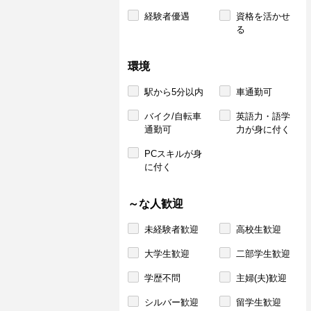
経験者優遇
資格を活かせ
る
環境
駅から5分以内
車通勤可
バイク/自転車
英語力・語学
通勤可
力が身に付く
PCスキルが身
に付く
～な人歓迎
未経験者歓迎
高校生歓迎
大学生歓迎
二部学生歓迎
学歴不問
主婦(夫)歓迎
シルバー歓迎
留学生歓迎