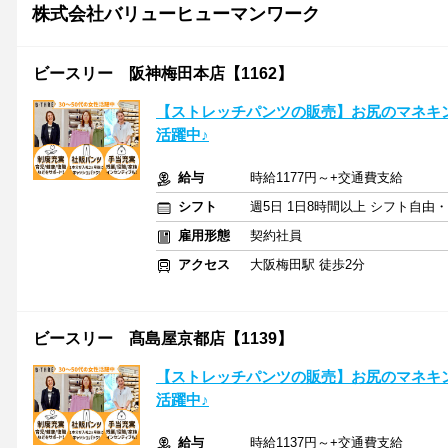
株式会社バリューヒューマンワーク
ビースリー 阪神梅田本店【1162】
【ストレッチパンツの販売】お尻のマネキ
活躍中♪
給与
時給1177円～+交通費支給
シフト
週5日 1日8時間以上 シフト自由
雇用形態
契約社員
アクセス
大阪梅田駅 徒歩2分
ビースリー 髙島屋京都店【1139】
【ストレッチパンツの販売】お尻のマネキ
活躍中♪
給与
時給1137円～+交通費支給