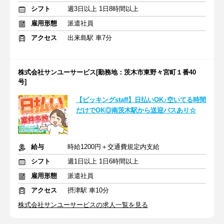
シフト
週3日以上 1日8時間以上
雇用形態
派遣社員
アクセス
出来島駅 車7分
株式会社サンユーサービス[勤務地：茨木市東野々宮町１番40
号]
【ピッキングstaff】日払いOK♪空いてる時間
だけでOK◎南茨木駅から送迎バスあり☆
給与
時給1200円＋交通費規定内支給
シフト
週1日以上 1日6時間以上
雇用形態
派遣社員
アクセス
摂津駅 車10分
株式会社サンユーサービスの求人一覧を見る