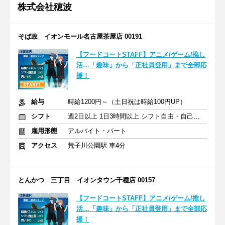
株式会社穂波
そば政 イオンモール名古屋茶屋店 00191
【フードコートSTAFF】アニメ/ゲーム/推し
活…「趣味」から「正社員登用」まで全部応
援！
給与
時給1200円～（土日祝は時給100円UP）
シフト
週2日以上 1日3時間以上 シフト自由・自己申告
雇用形態
アルバイト・パート
アクセス
荒子川公園駅 車4分
とんかつ 三丁目 イオンタウン千種店 00157
【フードコートSTAFF】アニメ/ゲーム/推し
活…「趣味」から「正社員登用」まで全部応
援！