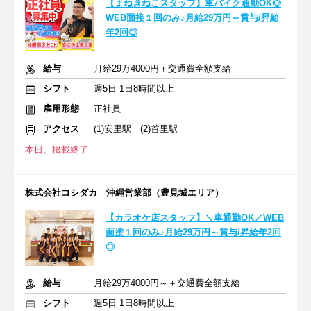
【まねきねこスタッフ】車バイク通勤OK◎
WEB面接１回のみ♪月給29万円～賞与/昇給
年2回◎
給与
月給29万4000円＋交通費全額支給
シフト
週5日 1日8時間以上
雇用形態
正社員
アクセス
(1)安里駅 (2)首里駅
本日、掲載終了
株式会社コシダカ 沖縄営業部（豊見城エリア）
【カラオケ店スタッフ】＼車通勤OK／WEB
面接１回のみ♪月給29万円～賞与/昇給年2回
◎
給与
月給29万4000円～＋交通費全額支給
シフト
週5日 1日8時間以上