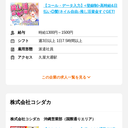
【コール・データ入力】<登録制>高時給&日
払い◎髪/ネイル自由♪推し活資金すぐGET!
給与
時給1300円～1500円
シフト
週3日以上 1日7.5時間以上
雇用形態
派遣社員
アクセス
久屋大通駅
この企業の求人一覧を見る
株式会社コシダカ
株式会社コシダカ 沖縄営業部（国際通りエリア）