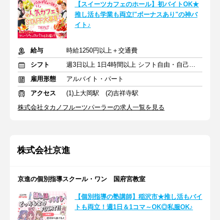
【スイーツカフェのホール】初バイトOK★
推し活も学業も両立!"ボーナスあり"の神バ
イト♪
給与
時給1250円以上＋交通費
シフト
週3日以上 1日4時間以上 シフト自由・自己申告
雇用形態
アルバイト・パート
アクセス
(1)上大岡駅 (2)吉祥寺駅
株式会社タカノフルーツパーラーの求人一覧を見る
株式会社京進
京進の個別指導スクール・ワン 国府宮教室
【個別指導の塾講師】稲沢市★推し活もバイ
トも両立！週1日＆1コマ～OK◎私服OK♪