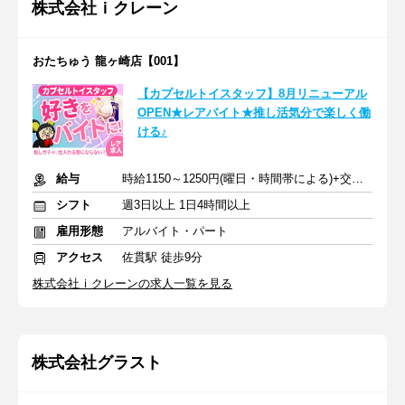
株式会社ｉクレーン
おたちゅう 龍ヶ崎店【001】
【カプセルトイスタッフ】8月リニューアル
OPEN★レアバイト★推し活気分で楽しく働
ける♪
給与
時給1150～1250円(曜日・時間帯による)+交通費
シフト
週3日以上 1日4時間以上
雇用形態
アルバイト・パート
アクセス
佐貫駅 徒歩9分
株式会社ｉクレーンの求人一覧を見る
株式会社グラスト