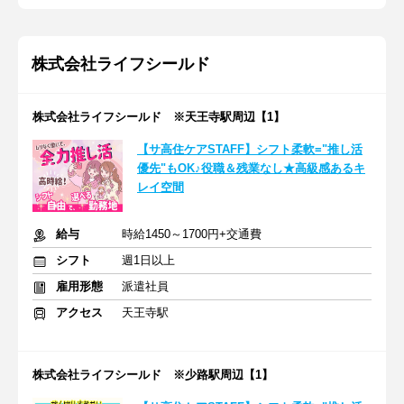
株式会社ライフシールド
株式会社ライフシールド ※天王寺駅周辺【1】
【サ高住ケアSTAFF】シフト柔軟="推し活
優先"もOK♪役職＆残業なし★高級感あるキ
レイ空間
給与
時給1450～1700円+交通費
シフト
週1日以上
雇用形態
派遣社員
アクセス
天王寺駅
株式会社ライフシールド ※少路駅周辺【1】