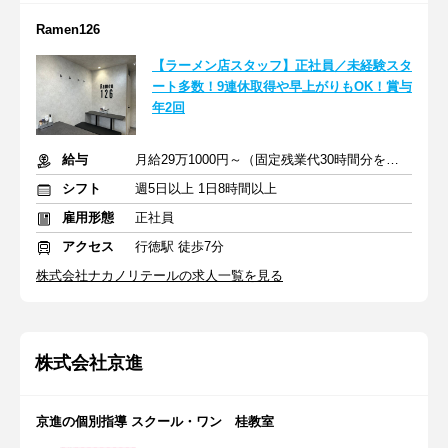
Ramen126
【ラーメン店スタッフ】正社員／未経験スタ
ート多数！9連休取得や早上がりもOK！賞与
年2回
給与
月給29万1000円～（固定残業代30時間分を含む）
シフト
週5日以上 1日8時間以上
雇用形態
正社員
アクセス
行徳駅 徒歩7分
株式会社ナカノリテールの求人一覧を見る
株式会社京進
京進の個別指導 スクール・ワン 桂教室