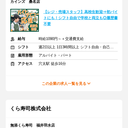
カインズ 桑名店
【レジ・売場スタッフ】高校生歓迎⇒初バイ
トにも！シフト自由で学校と両立も◎履歴書
不要
給与
時給1090円～＋交通費支給
シフト
週2日以上 1日3時間以上 シフト自由・自己申告
雇用形態
アルバイト・パート
アクセス
穴太駅 徒歩16分
この企業の求人一覧を見る
くら寿司株式会社
無添くら寿司 福井羽水店