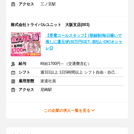
アクセス
三ノ宮駅
株式会社トライバルユニット 大阪支店(003)
【受電コールスタッフ】[登録制]毎日稼いで
推しに還元!約30万円GET♪前払いOK!オシャ
レ◎
給与
時給1700円～（交通費含む）
シフト
週3日以上 1日5時間以上 シフト自由・自己申告
雇用形態
派遣社員
アクセス
尼崎駅
この企業の求人一覧を見る