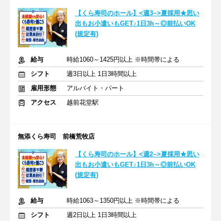
【くら寿司のホール】<週3~>夏採用★思い
出もお小遣いもGET♪1日3h～◎前払いOK
(規定有)
給与
時給1060～1425円以上 ※時間帯による
シフト
週3日以上 1日3時間以上
雇用形態
アルバイト・パート
アクセス
越前花堂駅
無添くら寿司 前橋荒牧店
【くら寿司のホール】<週2~>夏採用★思い
出もお小遣いもGET♪1日3h～◎前払いOK
(規定有)
給与
時給1063～1350円以上 ※時間帯による
シフト
週2日以上 1日3時間以上