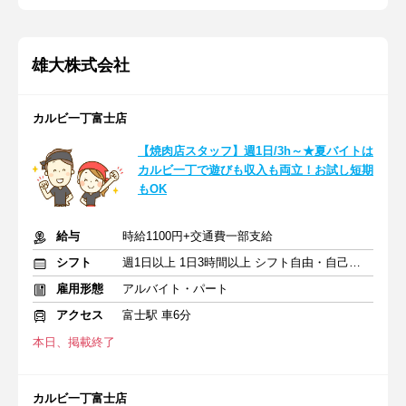
雄大株式会社
カルビ一丁富士店
【焼肉店スタッフ】週1日/3h～★夏バイトは
カルビ一丁で遊びも収入も両立！お試し短期
もOK
給与
時給1100円+交通費一部支給
シフト
週1日以上 1日3時間以上 シフト自由・自己申告
雇用形態
アルバイト・パート
アクセス
富士駅 車6分
本日、掲載終了
カルビ一丁富士店