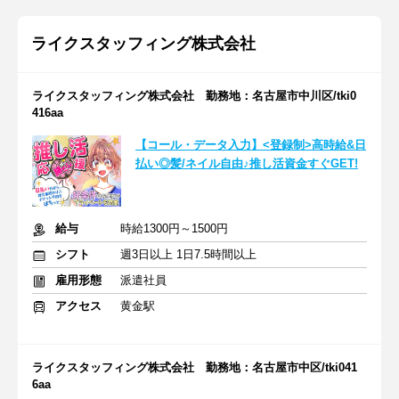
ライクスタッフィング株式会社
ライクスタッフィング株式会社 勤務地：名古屋市中川区/tki0
416aa
【コール・データ入力】<登録制>高時給&日
払い◎髪/ネイル自由♪推し活資金すぐGET!
給与
時給1300円～1500円
シフト
週3日以上 1日7.5時間以上
雇用形態
派遣社員
アクセス
黄金駅
ライクスタッフィング株式会社 勤務地：名古屋市中区/tki041
6aa