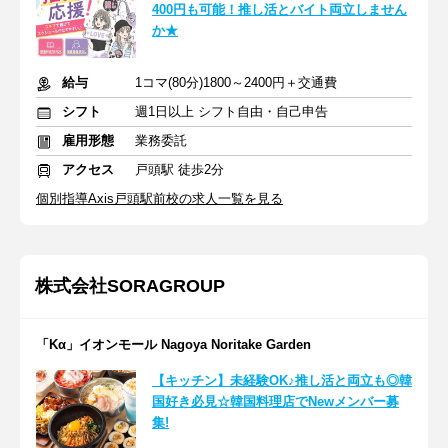
400円も可能！推し活とバイト両立しません
か★
給与
1コマ(80分)1800～2400円＋交通費
シフト
週1日以上 シフト自由・自己申告
雇用形態
業務委託
アクセス
戸頭駅 徒歩2分
個別指導Axis戸頭駅前校の求人一覧を見る
株式会社SORAGROUP
「Kα」イオンモール Nagoya Noritake Garden
【キッチン】未経験OK♪推し活と両立も◎韓
国好き必見☆韓国料理店でNewメンバー募
集!