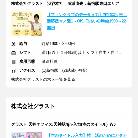
株式会社グラスト 渋谷本社 ※派遣先：新宿駅東口エリア
【ファンクラブのデータ入力】在宅◎╲推し
活応援☆／週1～OK♪日払い◎時給1900～22
00円
給与
時給1900～2200円
シフト
週1日以上 1日4時間以上 シフト自由・自己申告
雇用形態
派遣社員
アクセス
(1)新宿駅 (2)武蔵小杉駅
株式会社グラストの求人一覧を見る
株式会社グラスト
グラスト 天神オフィス/天神駅/tjn-入力(本のタイトル)_W3
【本のタイトル入力】推し活のためにカタカ