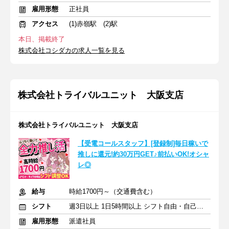
雇用形態
正社員
アクセス
(1)赤嶺駅 (2)駅
本日、掲載終了
株式会社コシダカの求人一覧を見る
株式会社トライバルユニット 大阪支店
株式会社トライバルユニット 大阪支店
【受電コールスタッフ】[登録制]毎日稼いで
推しに還元!約30万円GET♪前払いOK!オシャ
レ◎
給与
時給1700円～（交通費含む）
シフト
週3日以上 1日5時間以上 シフト自由・自己申告
雇用形態
派遣社員