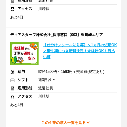
雇用形態
派遣社員
アクセス
川崎駅
あと4日
ディアスタッフ株式会社_採用窓口【003】※川崎エリア
【仕分け／シール貼り等】＼1ヵ月の短期OK
／繁忙期につき増員決定！未経験OK！日払
い可
給与
時給1500円～1563円＋交通費(規定あり)
シフト
週3日以上
雇用形態
派遣社員
アクセス
川崎駅
あと4日
この企業の求人一覧を見る