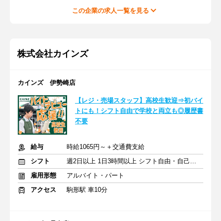
この企業の求人一覧を見る
株式会社カインズ
カインズ 伊勢崎店
【レジ・売場スタッフ】高校生歓迎⇒初バイ
トにも！シフト自由で学校と両立も◎履歴書
不要
給与
時給1065円～＋交通費支給
シフト
週2日以上 1日3時間以上 シフト自由・自己申告
雇用形態
アルバイト・パート
アクセス
駒形駅 車10分