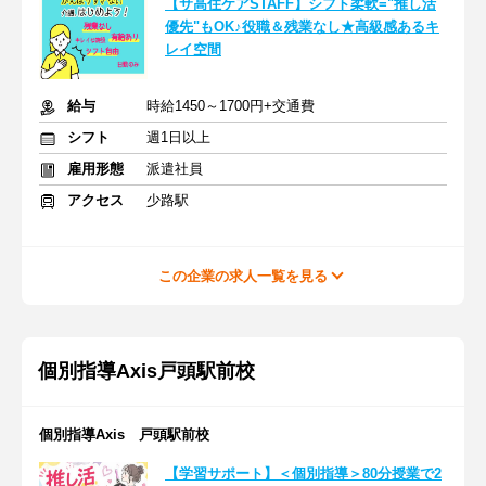
【サ高住ケアSTAFF】シフト柔軟="推し活
優先"もOK♪役職＆残業なし★高級感あるキ
レイ空間
給与
時給1450～1700円+交通費
シフト
週1日以上
雇用形態
派遣社員
アクセス
少路駅
この企業の求人一覧を見る
個別指導Axis戸頭駅前校
個別指導Axis 戸頭駅前校
【学習サポート】＜個別指導＞80分授業で2