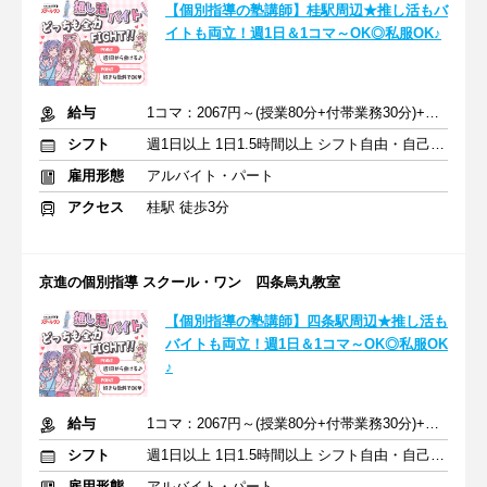
【個別指導の塾講師】桂駅周辺★推し活もバ
イトも両立！週1日＆1コマ～OK◎私服OK♪
給与
1コマ：2067円～(授業80分+付帯業務30分)+交通費支給
シフト
週1日以上 1日1.5時間以上 シフト自由・自己申告
雇用形態
アルバイト・パート
アクセス
桂駅 徒歩3分
京進の個別指導 スクール・ワン 四条烏丸教室
【個別指導の塾講師】四条駅周辺★推し活も
バイトも両立！週1日＆1コマ～OK◎私服OK
♪
給与
1コマ：2067円～(授業80分+付帯業務30分)+交通費支給
シフト
週1日以上 1日1.5時間以上 シフト自由・自己申告
雇用形態
アルバイト・パート