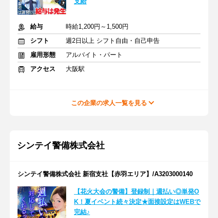
支給
給与
時給1,200円～1,500円
シフト
週2日以上 シフト自由・自己申告
雇用形態
アルバイト・パート
アクセス
大阪駅
この企業の求人一覧を見る
シンテイ警備株式会社
シンテイ警備株式会社 新宿支社【赤羽エリア】/A3203000140
【花火大会の警備】登録制｜週払い◎単発O
K！夏イベント続々決定★面接設定はWEBで
完結♪