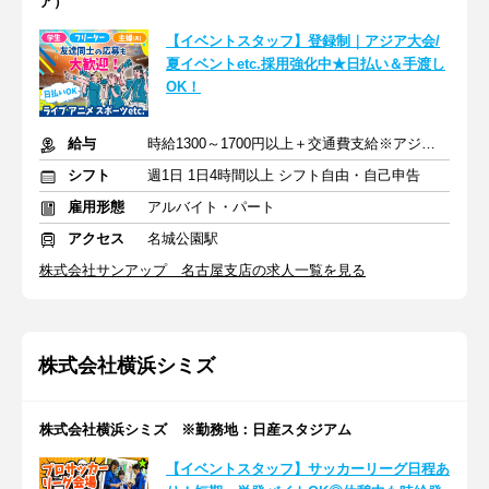
ア）
【イベントスタッフ】登録制｜アジア大会/
夏イベントetc.採用強化中★日払い＆手渡し
OK！
給与
時給1300～1700円以上＋交通費支給※アジア大会手当もあり
シフト
週1日 1日4時間以上 シフト自由・自己申告
雇用形態
アルバイト・パート
アクセス
名城公園駅
株式会社サンアップ 名古屋支店の求人一覧を見る
株式会社横浜シミズ
株式会社横浜シミズ ※勤務地：日産スタジアム
【イベントスタッフ】サッカーリーグ日程あ