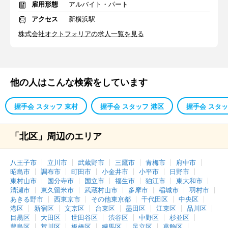
雇用形態
アルバイト・パート
アクセス
新横浜駅
株式会社オクトフォリアの求人一覧を見る
他の人はこんな検索をしています
握手会 スタッフ 東村
握手会 スタッフ 港区
握手会 スタッ
「北区」周辺のエリア
八王子市
立川市
武蔵野市
三鷹市
青梅市
府中市
昭島市
調布市
町田市
小金井市
小平市
日野市
東村山市
国分寺市
国立市
福生市
狛江市
東大和市
清瀬市
東久留米市
武蔵村山市
多摩市
稲城市
羽村市
あきる野市
西東京市
その他東京都
千代田区
中央区
港区
新宿区
文京区
台東区
墨田区
江東区
品川区
目黒区
大田区
世田谷区
渋谷区
中野区
杉並区
豊島区
荒川区
板橋区
練馬区
足立区
葛飾区