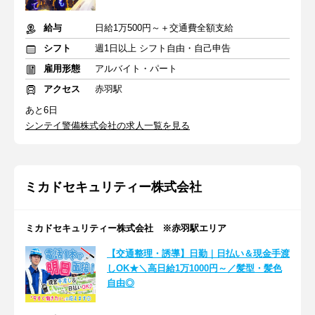
給与
日給1万500円～＋交通費全額支給
シフト
週1日以上 シフト自由・自己申告
雇用形態
アルバイト・パート
アクセス
赤羽駅
あと6日
シンテイ警備株式会社の求人一覧を見る
ミカドセキュリティー株式会社
ミカドセキュリティー株式会社 ※赤羽駅エリア
【交通整理・誘導】日勤｜日払い＆現金手渡
しOK★＼高日給1万1000円～／髪型・髪色
自由◎