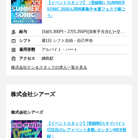
【イベントスタッフ】（登録制）SUMMER
SONIC 2026も同時募集中★夏フェスで稼ご
う♪
給与
日給5,300円～2万5,250円(深夜手当含む)+交通費支給
シフト
週1日 シフト自由・自己申告
雇用形態
アルバイト・パート
アクセス
綱島駅
株式会社ケン＆スタッフの求人一覧を見る
株式会社シアーズ
株式会社シアーズ
【イベントスタッフ】[登録制]スキマバイト
◎注目のレアイベント多数♪カンタンWEB登
録！