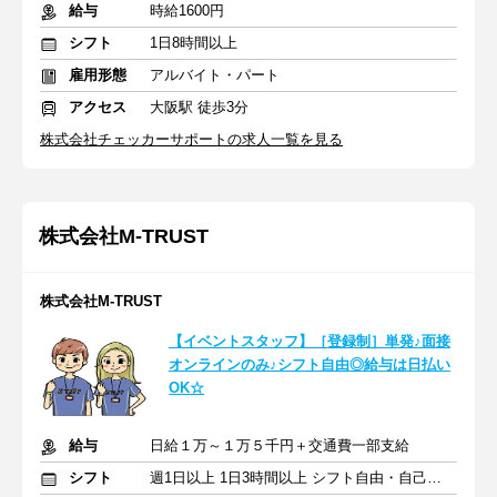
給与
時給1600円
シフト
1日8時間以上
雇用形態
アルバイト・パート
アクセス
大阪駅 徒歩3分
株式会社チェッカーサポートの求人一覧を見る
株式会社M-TRUST
株式会社M-TRUST
【イベントスタッフ】［登録制］単発♪面接
オンラインのみ♪シフト自由◎給与は日払い
OK☆
給与
日給１万～１万５千円＋交通費一部支給
シフト
週1日以上 1日3時間以上 シフト自由・自己申告