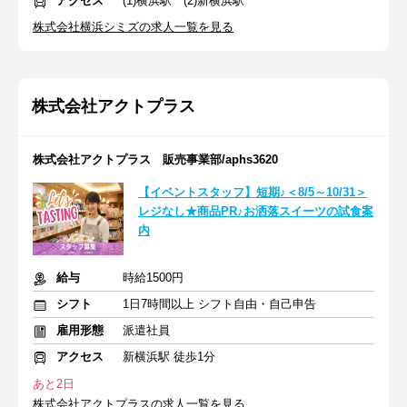
アクセス
(1)横浜駅 (2)新横浜駅
株式会社横浜シミズの求人一覧を見る
株式会社アクトプラス
株式会社アクトプラス 販売事業部/aphs3620
【イベントスタッフ】短期♪＜8/5～10/31＞
レジなし★商品PR♪お洒落スイーツの試食案
内
給与
時給1500円
シフト
1日7時間以上 シフト自由・自己申告
雇用形態
派遣社員
アクセス
新横浜駅 徒歩1分
あと2日
株式会社アクトプラスの求人一覧を見る