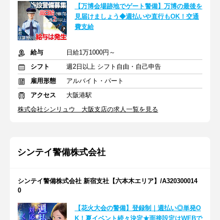
【万博会場跡地でゲート警備】万博の最後を
見届けましょう◆週払いや直行もOK！交通
費支給
給与
日給1万1000円～
シフト
週2日以上 シフト自由・自己申告
雇用形態
アルバイト・パート
アクセス
大阪港駅
株式会社シンリュウ 大阪支店の求人一覧を見る
シンテイ警備株式会社
シンテイ警備株式会社 新宿支社【六本木エリア】/A320300014
0
【花火大会の警備】登録制｜週払い◎単発O
K！夏イベント続々決定★面接設定はWEBで