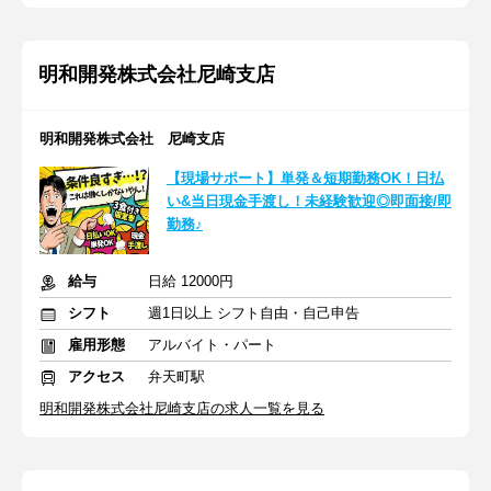
明和開発株式会社尼崎支店
明和開発株式会社 尼崎支店
【現場サポート】単発＆短期勤務OK！日払
い&当日現金手渡し！未経験歓迎◎即面接/即
勤務♪
給与
日給 12000円
シフト
週1日以上 シフト自由・自己申告
雇用形態
アルバイト・パート
アクセス
弁天町駅
明和開発株式会社尼崎支店の求人一覧を見る