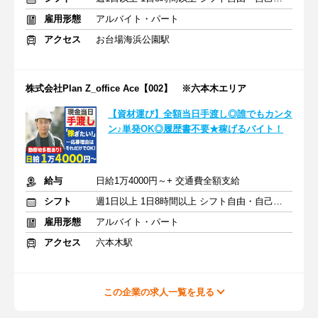
雇用形態
アルバイト・パート
アクセス
お台場海浜公園駅
株式会社Plan Z_office Ace【002】 ※六本木エリア
【資材運び】全額当日手渡し◎誰でもカンタ
ン♪単発OK◎履歴書不要★稼げるバイト！
給与
日給1万4000円～+ 交通費全額支給
シフト
週1日以上 1日8時間以上 シフト自由・自己申告
雇用形態
アルバイト・パート
アクセス
六本木駅
この企業の求人一覧を見る