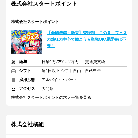
株式会社スタートポイント
株式会社スタートポイント
【会場準備・撤去】登録制｜この夏、フェス
の熱狂の中心で働こう★単発OK/履歴書は不
要！
給与
日給1万7290～2万円 ＋ 交通費支給
シフト
週1日以上 シフト自由・自己申告
雇用形態
アルバイト・パート
アクセス
大門駅
株式会社スタートポイントの求人一覧を見る
株式会社橘組