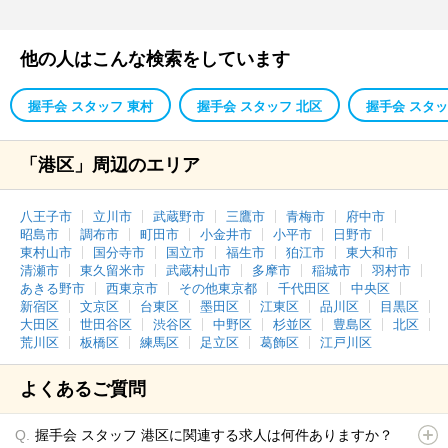
他の人はこんな検索をしています
握手会 スタッフ 東村
握手会 スタッフ 北区
握手会 スタッ
「港区」周辺のエリア
八王子市
立川市
武蔵野市
三鷹市
青梅市
府中市
昭島市
調布市
町田市
小金井市
小平市
日野市
東村山市
国分寺市
国立市
福生市
狛江市
東大和市
清瀬市
東久留米市
武蔵村山市
多摩市
稲城市
羽村市
あきる野市
西東京市
その他東京都
千代田区
中央区
新宿区
文京区
台東区
墨田区
江東区
品川区
目黒区
大田区
世田谷区
渋谷区
中野区
杉並区
豊島区
北区
荒川区
板橋区
練馬区
足立区
葛飾区
江戸川区
よくあるご質問
握手会 スタッフ 港区に関連する求人は何件ありますか？