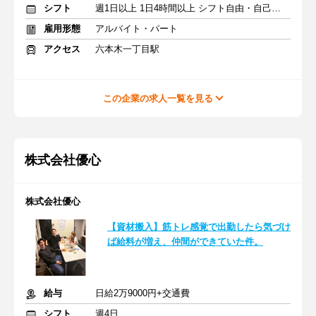
シフト
週1日以上 1日4時間以上 シフト自由・自己申告
雇用形態
アルバイト・パート
アクセス
六本木一丁目駅
この企業の求人一覧を見る
​株式会社優心
株式会社優心
【資材搬入】筋トレ感覚で出勤したら気づけ
ば給料が増え、仲間ができていた件。
給与
日給2万9000円+交通費
シフト
週4日