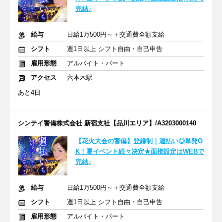
完結♪
給与
日給1万500円～＋交通費全額支給
シフト
週1日以上 シフト自由・自己申告
雇用形態
アルバイト・パート
アクセス
六本木駅
あと4日
シンテイ警備株式会社 新宿支社【品川エリア】/A3203000140
【花火大会の警備】登録制｜週払い◎単発O
K！夏イベント続々決定★面接設定はWEBで
完結♪
給与
日給1万500円～＋交通費全額支給
シフト
週1日以上 シフト自由・自己申告
雇用形態
アルバイト・パート