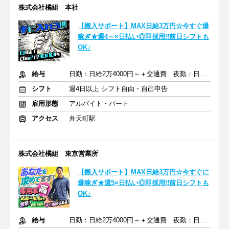
株式会社橘組 本社
【搬入サポート】MAX日給3万円☆今すぐ爆
稼ぎ★週4～×日払い◎即採用!!前日シフトも
OK♪
給与
日勤：日給2万4000円～＋交通費 夜勤：日給3万円～＋交通費
シフト
週4日以上 シフト自由・自己申告
雇用形態
アルバイト・パート
アクセス
弁天町駅
株式会社橘組 東京営業所
【搬入サポート】MAX日給3万円☆今すぐに
爆稼ぎ★週5×日払い◎即採用!!前日シフトも
OK♪
給与
日勤：日給2万4000円～＋交通費 夜勤：日給3万円～＋交通費