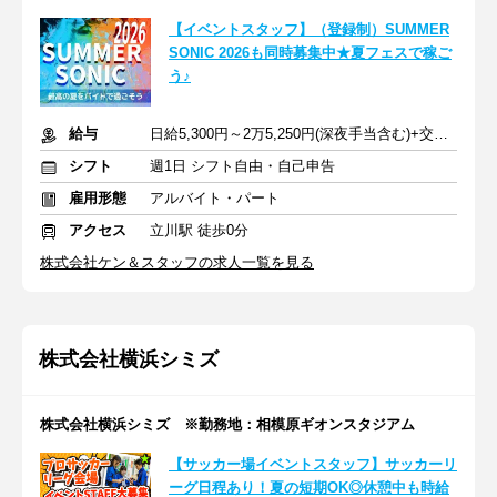
【イベントスタッフ】（登録制）SUMMER
SONIC 2026も同時募集中★夏フェスで稼ご
う♪
給与
日給5,300円～2万5,250円(深夜手当含む)+交通費支給
シフト
週1日 シフト自由・自己申告
雇用形態
アルバイト・パート
アクセス
立川駅 徒歩0分
株式会社ケン＆スタッフの求人一覧を見る
株式会社横浜シミズ
株式会社横浜シミズ ※勤務地：相模原ギオンスタジアム
【サッカー場イベントスタッフ】サッカーリ
ーグ日程あり！夏の短期OK◎休憩中も時給