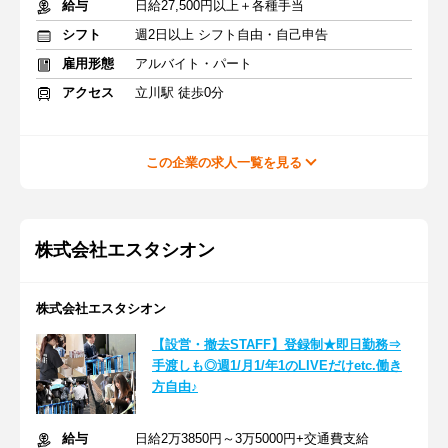
給与
日給27,500円以上＋各種手当
シフト
週2日以上 シフト自由・自己申告
雇用形態
アルバイト・パート
アクセス
立川駅 徒歩0分
この企業の求人一覧を見る
株式会社エスタシオン
株式会社エスタシオン
【設営・撤去STAFF】登録制★即日勤務⇒
手渡しも◎週1/月1/年1のLIVEだけetc.働き
方自由♪
給与
日給2万3850円～3万5000円+交通費支給