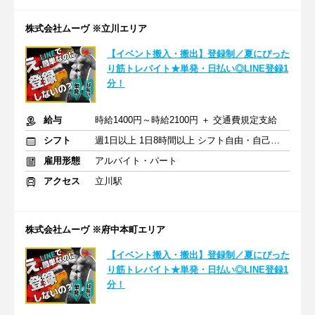
株式会社ムーヴ ※立川エリア
【イベント搬入・搬出】登録制／夏にぴった
り筋トレバイト★単発・日払い◎LINE登録1
分！
給与
時給1400円～時給2100円 ＋ 交通費規定支給
シフト
週1日以上 1日8時間以上 シフト自由・自己申告
雇用形態
アルバイト・パート
アクセス
立川駅
株式会社ムーヴ ※府中本町エリア
【イベント搬入・搬出】登録制／夏にぴった
り筋トレバイト★単発・日払い◎LINE登録1
分！