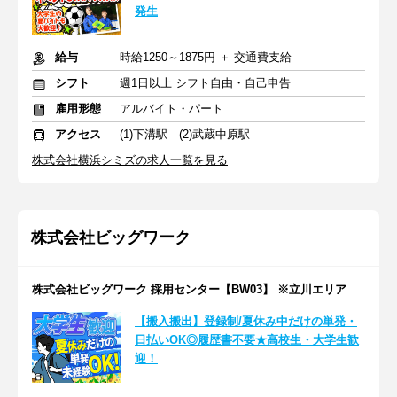
発生
給与
時給1250～1875円 ＋ 交通費支給
シフト
週1日以上 シフト自由・自己申告
雇用形態
アルバイト・パート
アクセス
(1)下溝駅 (2)武蔵中原駅
株式会社横浜シミズの求人一覧を見る
株式会社ビッグワーク
株式会社ビッグワーク 採用センター【BW03】 ※立川エリア
【搬入搬出】登録制/夏休み中だけの単発・
日払いOK◎履歴書不要★高校生・大学生歓
迎！