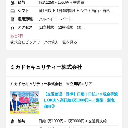
給与
時給1250～1563円＋交通費
シフト
週1日以上 1日4時間以上 シフト自由・自己申告
雇用形態
アルバイト・パート
アクセス
(1)立川駅 (2)横浜駅 (3)池袋駅
あと2日
株式会社ビッグワークの求人一覧を見る
ミカドセキュリティー株式会社
ミカドセキュリティー株式会社 ※立川駅エリア
【交通整理・誘導】日勤｜日払い＆現金手渡
しOK★＼高日給1万1000円～／髪型・髪色
自由◎
給与
日給1万1000円～1万3000円＋交通費支給