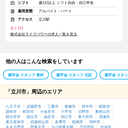
シフト
週1日以上 シフト自由・自己申告
雇用形態
アルバイト・パート
アクセス
立川駅
あと2日
株式会社ライブパワーの求人一覧を見る
他の人はこんな検索をしています
握手会 スタッフ 東村
握手会 スタッフ 北区
握手会 スタッ
「立川市」周辺のエリア
八王子市
武蔵野市
三鷹市
青梅市
府中市
昭島市
調布市
町田市
小金井市
小平市
日野市
東村山市
国分寺市
国立市
福生市
狛江市
東大和市
清瀬市
東久留米市
武蔵村山市
多摩市
稲城市
羽村市
あきる野市
西東京市
その他東京都
千代田区
中央区