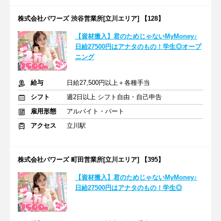
株式会社パワーズ 渋谷営業所[立川エリア] 【128】
【資材搬入】君のためじゃないMyMoney♪
日給27500円はアナタのもの！学生◎オープ
ニング
給与
日給27,500円以上＋各種手当
シフト
週2日以上 シフト自由・自己申告
雇用形態
アルバイト・パート
アクセス
立川駅
株式会社パワーズ 町田営業所[立川エリア] 【395】
【資材搬入】君のためじゃないMyMoney♪
日給27500円はアナタのもの！学生◎