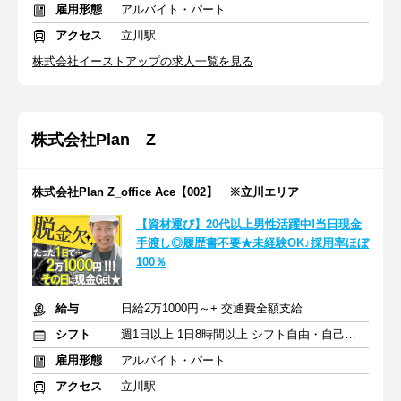
雇用形態
アルバイト・パート
アクセス
立川駅
株式会社イーストアップの求人一覧を見る
株式会社Plan Z
株式会社Plan Z_office Ace【002】 ※立川エリア
【資材運び】20代以上男性活躍中!当日現金
手渡し◎履歴書不要★未経験OK♪採用率ほぼ
100％
給与
日給2万1000円～+ 交通費全額支給
シフト
週1日以上 1日8時間以上 シフト自由・自己申告
雇用形態
アルバイト・パート
アクセス
立川駅