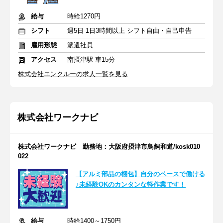
給与
時給1270円
シフト
週5日 1日3時間以上 シフト自由・自己申告
雇用形態
派遣社員
アクセス
南摂津駅 車15分
株式会社エンクルーの求人一覧を見る
株式会社ワークナビ
株式会社ワークナビ 勤務地：大阪府摂津市鳥飼和道/kosk010
022
【アルミ部品の梱包】自分のペースで働ける
♪未経験OKのカンタンな軽作業です！
給与
時給1400～1750円