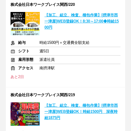
株式会社日本ワークプレイス関西/220
【加工、組立、検査、梱包作業】[摂津市西
一津屋]WEB登録OK！8:30～17:00◆時給15
00円
給与
時給1500円＋交通費全額支給
シフト
週5日
雇用形態
派遣社員
アクセス
南摂津駅
あと2日
株式会社日本ワークプレイス関西/219
【加工、組立、検査、梱包作業】[摂津市西
一津屋]WEB登録OK！時給1500円 深夜時
給1875円