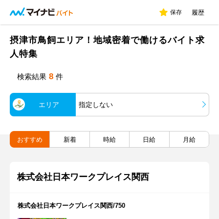
保存
履歴
摂津市鳥飼エリア！地域密着で働けるバイト求
人特集
8
検索結果
件
エリア
指定しない
おすすめ
新着
時給
日給
月給
株式会社日本ワークプレイス関西
株式会社日本ワークプレイス関西/750