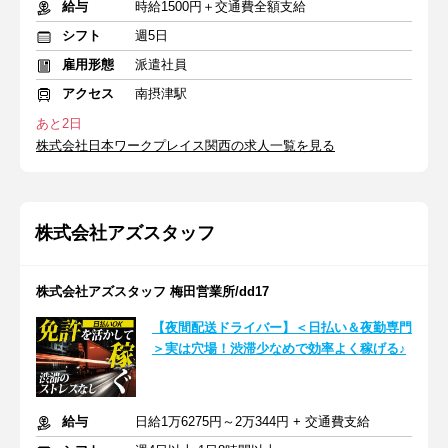
給与
時給1500円＋交通費全額支給
シフト
週5日
雇用形態
派遣社員
アクセス
南摂津駅
あと2日
株式会社日本ワークプレイス関西の求人一覧を見る
株式会社アズスタッフ
株式会社アズスタッフ 梅田営業所/dd17
【夜間配送ドライバー】＜日払い＆夜勤専門
＞実は穴場！渋滞少なめで効率よく稼げる♪
給与
日給1万6275円～2万344円 + 交通費支給