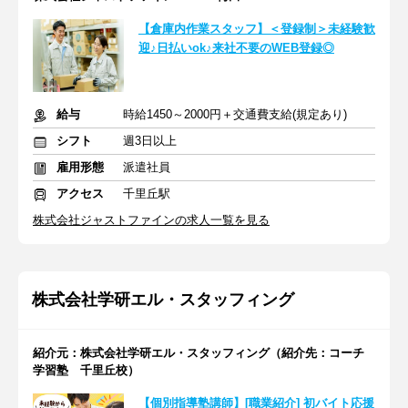
【倉庫内作業スタッフ】＜登録制＞未経験歓
迎♪日払いok♪来社不要のWEB登録◎
給与
時給1450～2000円＋交通費支給(規定あり)
シフト
週3日以上
雇用形態
派遣社員
アクセス
千里丘駅
株式会社ジャストファインの求人一覧を見る
株式会社学研エル・スタッフィング
紹介元：株式会社学研エル・スタッフィング（紹介先：コーチ
学習塾 千里丘校）
【個別指導塾講師】[職業紹介] 初バイト応援