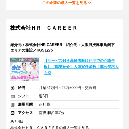
この企業の求人一覧を見る
株式会社ＨＲ ＣＡＲＥＥＲ
紹介元：株式会社HR CAREER 紹介先：大阪府摂津市鳥飼下
エリアの施設／KGS1275
【サービス付き高齢者向け住宅での介護全
般】［職業紹介］人気案件多数！非公開求人
も◎
給与
月給24万円～24万5000円＋交通費
シフト
週5日
雇用形態
正社員
アクセス
南摂津駅 車7分
あと4日
株式会社ＨＲ ＣＡＲＥＥＲの求人一覧を見る