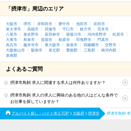
「摂津市」周辺のエリア
大阪市
堺市
岸和田市
豊中市
池田市
吹田市
泉大津市
高槻市
貝塚市
守口市
枚方市
茨木市
八尾市
泉佐野市
富田林市
寝屋川市
河内長野市
松原市
大東市
和泉市
箕面市
柏原市
羽曳野市
門真市
高石市
藤井寺市
東大阪市
泉南市
四條畷市
交野市
大阪狭山市
阪南市
泉北郡
豊能郡
三島郡
南河内郡
泉南郡
よくあるご質問
摂津市鳥飼 求人に関連する求人は何件ありますか？
摂津市鳥飼 求人の求人に興味のある他の人はどんな条件で
お仕事を探していますか？
アルバイト探し・バイト求人TOP
大阪府
摂津市
摂津市鳥飼 