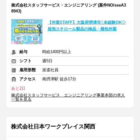
株式会社スタッフサービス・エンジニアリング (案件NO/sseA3
8943)
【作業STAFF】大阪府摂津市│未経験OK◇
発泡スチロール製品の検品・梱包作業
給与
時給1400円以上
シフト
週5日
雇用形態
派遣社員
アクセス
南摂津駅 徒歩17分
あと2日
株式会社スタッフサービス エンジニアリング事業本部の求人
一覧を見る
株式会社日本ワークプレイス関西