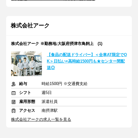
株式会社アーク
株式会社アーク ※勤務地:大阪府摂津市鳥飼上 (1)
【食品の配送ドライバー】＜全車AT限定でO
K＞日払い×高時給1500円も★センター間配
送◎
給与
時給1500円 ※交通費支給
シフト
週5日
雇用形態
派遣社員
アクセス
南摂津駅
株式会社アークの求人一覧を見る