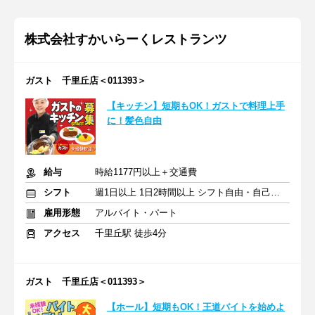
株式会社すかいらーくレストランツ
ガスト 千里丘店＜011393＞
【キッチン】短期もOK！ガストで料理上手
に！髪色自由
給与
時給1177円以上＋交通費
シフト
週1日以上 1日2時間以上 シフト自由・自己申告
雇用形態
アルバイト・パート
アクセス
千里丘駅 徒歩4分
ガスト 千里丘店＜011393＞
【ホール】短期もOK！王道バイトを始めよ