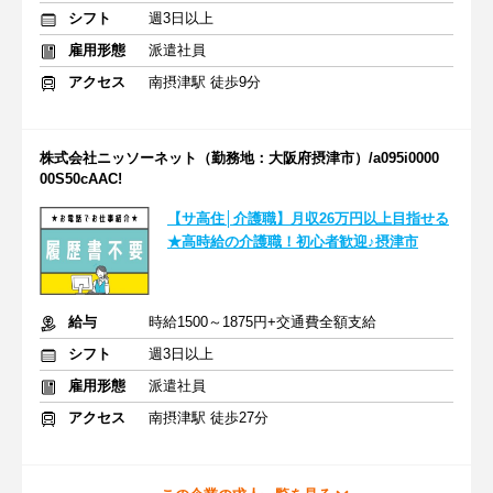
シフト
週3日以上
雇用形態
派遣社員
アクセス
南摂津駅 徒歩9分
株式会社ニッソーネット（勤務地：大阪府摂津市）/a095i0000
00S50cAAC!
【サ高住│介護職】月収26万円以上目指せる
★高時給の介護職！初心者歓迎♪摂津市
給与
時給1500～1875円+交通費全額支給
シフト
週3日以上
雇用形態
派遣社員
アクセス
南摂津駅 徒歩27分