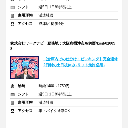
シフト
週5日 1日8時間以上
雇用形態
派遣社員
アクセス
摂津駅 徒歩4分
株式会社ワークナビ 勤務地：大阪府摂津市鳥飼西/kosk01005
8
【倉庫内での仕分け・ピッキング】完全週休
2日制の土日祝休み♪リフト免許必須♪
給与
時給1400～1750円
シフト
週5日 1日8時間以上
雇用形態
派遣社員
アクセス
車・バイク通勤OK