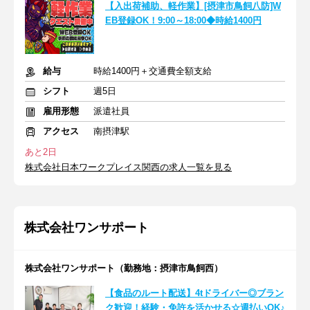
【入出荷補助、軽作業】[摂津市鳥飼八防]W
EB登録OK！9:00～18:00◆時給1400円
給与
時給1400円＋交通費全額支給
シフト
週5日
雇用形態
派遣社員
アクセス
南摂津駅
あと2日
株式会社日本ワークプレイス関西の求人一覧を見る
株式会社ワンサポート
株式会社ワンサポート（勤務地：摂津市鳥飼西）
【食品のルート配送】4tドライバー◎ブラン
ク歓迎！経験・免許を活かせる☆週払いOK♪