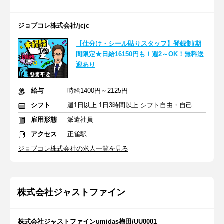
ジョブコレ株式会社/jcjc
【仕分け・シール貼りスタッフ】登録制/期
間限定★日給16150円も！週2～OK！無料送
迎あり
給与
時給1400円～2125円
シフト
週1日以上 1日3時間以上 シフト自由・自己申告
雇用形態
派遣社員
アクセス
正雀駅
ジョブコレ株式会社の求人一覧を見る
株式会社ジャストファイン
株式会社ジャストファインumidas梅田/UU0001