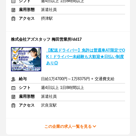
シフト
週4日以上 1日8時間以上
雇用形態
派遣社員
アクセス
摂津駅
株式会社アズスタッフ 梅田営業所/dd17
【配送ドライバー】免許は普通車AT限定でO
K！ドライバー未経験も大歓迎★日払い制度
あり◎
給与
日給1万4700円～1万8375円 + 交通費支給
シフト
週4日以上 1日8時間以上
雇用形態
派遣社員
アクセス
沢良宜駅
この企業の求人一覧を見る