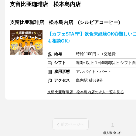
支留比亜珈琲店 松本島内店
支留比亜珈琲店 松本島内店 (シルビアコーヒー)
【カフェSTAFF】飲食未経験OK◎難しい
も相談OK♪
給与
時給1100円～ +交通費
シフト
週3日以上 1日4時間以上 シフト
雇用形態
アルバイト・パート
アクセス
島内駅 徒歩9分
支留比亜珈琲店 松本島内店の求人一覧を見る
1
前のページへ
求人数 全
1
件