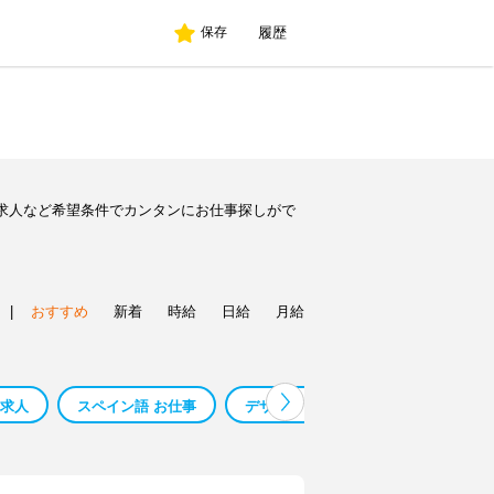
履歴
保存
求人など希望条件でカンタンにお仕事探しがで
|
おすすめ
新着
時給
日給
月給
 求人
スペイン語 お仕事
デザイン 内職
アクロスプラザ