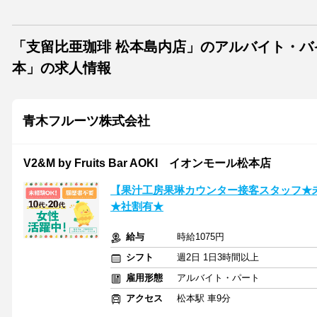
「支留比亜珈琲 松本島内店」のアルバイト・バ
本」の求人情報
青木フルーツ株式会社
V2&M by Fruits Bar AOKI イオンモール松本店
【果汁工房果琳カウンター接客スタッフ★
★社割有★
給与
時給1075円
シフト
週2日 1日3時間以上
雇用形態
アルバイト・パート
アクセス
松本駅 車9分