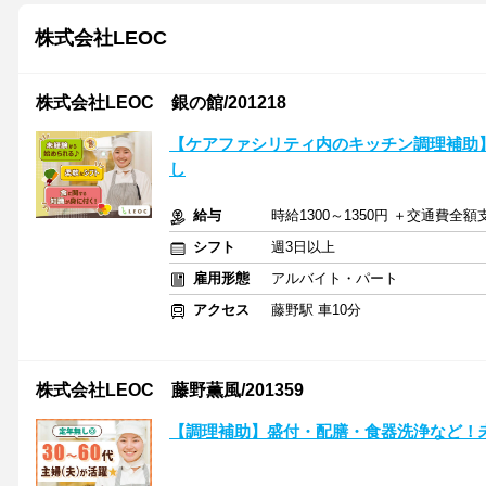
株式会社LEOC
株式会社LEOC 銀の館/201218
【ケアファシリティ内のキッチン調理補助
し
給与
時給1300～1350円 ＋交通費全額
シフト
週3日以上
雇用形態
アルバイト・パート
アクセス
藤野駅 車10分
株式会社LEOC 藤野薫風/201359
【調理補助】盛付・配膳・食器洗浄など！