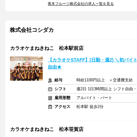
青木フルーツ株式会社の求人一覧を見る
株式会社コシダカ
カラオケまねきねこ 松本駅前店
【カラオケSTAFF】[日勤・週2] ＼初バ
自由★
給与
時給1100円以上 ＋交通費支給
シフト
週2日 1日3時間以上 シフト自由
雇用形態
アルバイト・パート
アクセス
松本駅 徒歩2分
カラオケまねきねこ 松本笹賀店