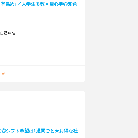
イト率高め♪／大学生多数＝居心地◎髪色
・自己申告
る
トに◎シフト希望は1週間ごと★お得な社