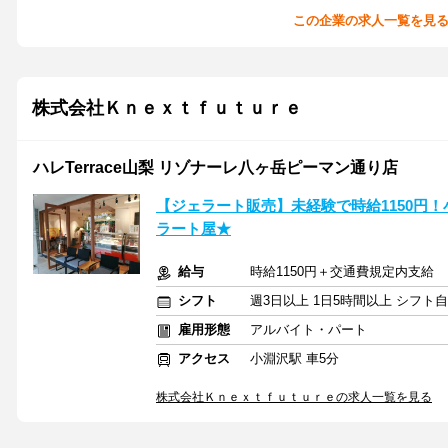
この企業の求人一覧を見
株式会社Ｋｎｅｘｔｆｕｔｕｒｅ
ハレTerrace山梨 リゾナーレ八ヶ岳ピーマン通り店
【ジェラート販売】未経験で時給1150円
ラート屋★
給与
時給1150円＋交通費規定内支給
シフト
週3日以上 1日5時間以上 シフト
雇用形態
アルバイト・パート
アクセス
小淵沢駅 車5分
株式会社Ｋｎｅｘｔｆｕｔｕｒｅの求人一覧を見る