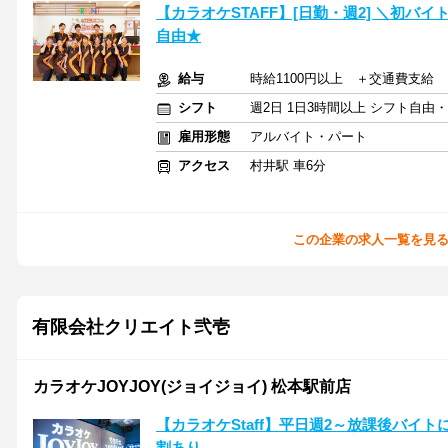
【カラオケSTAFF】[日勤・週2] ＼初バ
自由★
給与
時給1100円以上 ＋交通費支給
シフト
週2日 1日3時間以上 シフト自由
雇用形態
アルバイト・パート
アクセス
村井駅 車6分
この企業の求人一覧を見
有限会社クリエイト弐壱
カラオケJOYJOY(ジョイジョイ) 松本駅前店
【カラオケStaff】平日週2～放課後バイ
割あり