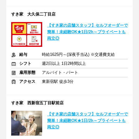
すき家 大久保二丁目店
【すき家の店舗スタッフ】セルフオーダーで
簡単！未経験OK★1日/2h～プライベートも
両立◎
給与
時給1625円～(深夜手当込) ※交通費支給
シフト
週2日以上 1日2時間以上
雇用形態
アルバイト・パート
アクセス
東新宿駅 徒歩3分
すき家 西新宿五丁目駅前店
【すき家の店舗スタッフ】セルフオーダーで
簡単！未経験OK★1日/2h～プライベートも
両立◎