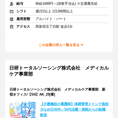
給与
時給1688円～(深夜手当込) ※交通費支給
シフト
週2日以上 1日2時間以上
雇用形態
アルバイト・パート
アクセス
西新宿五丁目駅 徒歩2分
この企業の求人一覧を見る
日研トータルソーシング株式会社 メディカル
ケア事業部
日研トータルソーシング株式会社 メディカルケア事業部 新
宿オフィス/【SN】AK_29[看]
【介護施設の看護師】体調管理メインで負担
少なめ◎30代～50代活躍！病院からの転職
歓迎