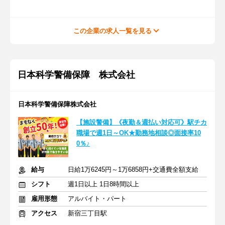
この企業の求人一覧を見る
日本科学警備保障 株式会社
日本科学警備保障株式会社
【施設警備】《夜勤＆週払い対応可》駅チカ
職場で週1日～OK★勤務地相談◎面接率10
0％♪
給与
日給1万6245円～1万6858円+交通費全額支給
シフト
週1日以上 1日8時間以上
雇用形態
アルバイト・パート
アクセス
新宿三丁目駅