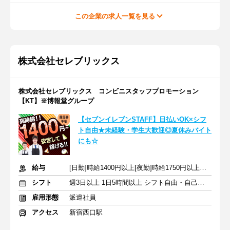
この企業の求人一覧を見る
株式会社セレブリックス
株式会社セレブリックス コンビニスタッフプロモーション
【KT】※博報堂グループ
【セブンイレブンSTAFF】日払いOK×シフ
ト自由★未経験・学生大歓迎◎夏休みバイト
にも☆
給与
[日勤]時給1400円以上[夜勤]時給1750円以上＋交通費
シフト
週3日以上 1日5時間以上 シフト自由・自己申告
雇用形態
派遣社員
アクセス
新宿西口駅