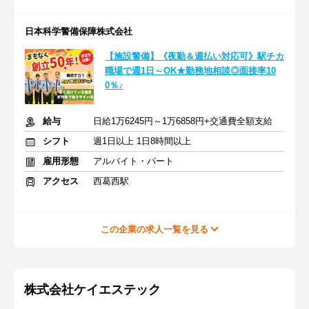
日本科学警備保障株式会社
【施設警備】《夜勤＆週払い対応可》駅チカ
職場で週1日～OK★勤務地相談◎面接率10
0％♪
給与
日給1万6245円～1万6858円+交通費全額支給
シフト
週1日以上 1日8時間以上
雇用形態
アルバイト・パート
アクセス
西葛西駅
この企業の求人一覧を見る
株式会社ケイエステック