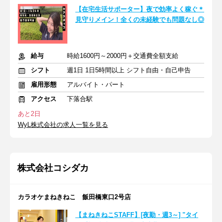
【在宅生活サポーター】夜で効率よく稼ぐ＊
見守りメイン！全くの未経験でも問題なし◎
給与
時給1600円～2000円＋交通費全額支給
シフト
週1日 1日5時間以上 シフト自由・自己申告
雇用形態
アルバイト・パート
アクセス
下落合駅
あと2日
WyL株式会社の求人一覧を見る
株式会社コシダカ
カラオケまねきねこ 飯田橋東口2号店
【まねきねこSTAFF】[夜勤・週3～] "タイ